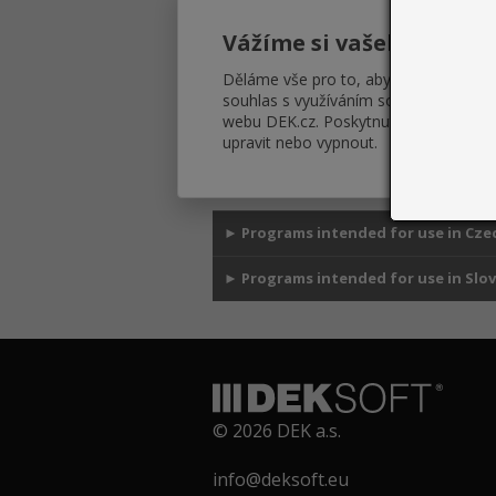
THERMAL ANALYSIS 2D
Vážíme si vašeho soukr
Děláme vše pro to, abychom vám zobr
souhlas s využíváním souborů cookie
PHOTOVOLTAICS
webu DEK.cz. Poskytnuté informace js
upravit nebo vypnout.
3D EDITOR
►
Programs intended for use in Czec
►
Programs intended for use in Slov
© 2026 DEK a.s.
info@deksoft.eu