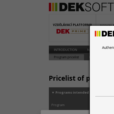
VZDĚLÁVACÍ PLATFORMA
DESIGN 
BIM
Authen
INTRODUCTION
NEWS
PROG
Program pricelist
License extensio
Pricelist of progra
▼
Programs intended for internatio
Program