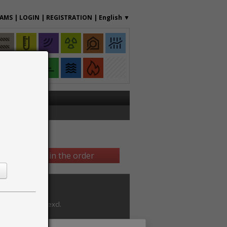
RAMS
|
LOGIN
|
REGISTRATION
|
English
▼
Continue in the order
Annual price (excl.
VAT)