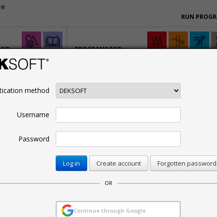
RUN PROG
AND
PROGRAMS FOR
SPECIALISTS
tication method
RAMS
PRICELIST
BIM
CONTACTS
n
Free trial
Username
Password
ms and packages
Create account
Forgotten password
nal use.
OR
Description
Continue through Google