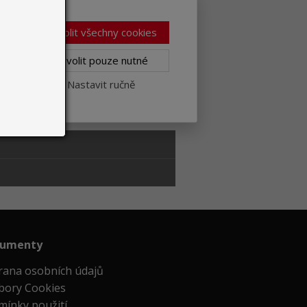
129,65 € without
To cart
VAT
Povolit všechny cookies
129,65 € without
Povolit pouze nutné
To cart
VAT
Nastavit ručně
55,60 € without
To cart
VAT
umenty
rana osobních údajů
bory Cookies
mínky použití