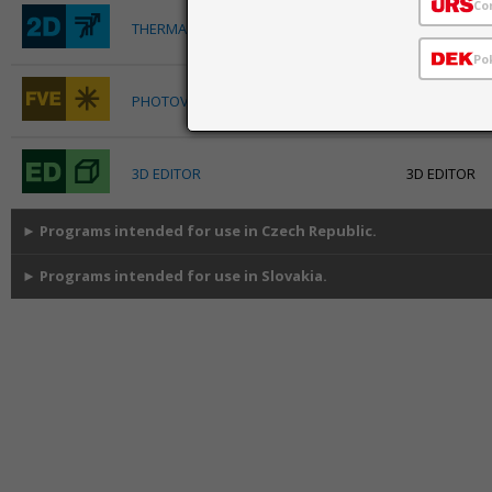
Co
THERMAL ANALYSIS 2D
Stationary ca
Po
FVE (An acro
PHOTOVOLTAICS
systems)
3D EDITOR
3D EDITOR
►
Programs intended for use in Czech Republic.
►
Programs intended for use in Slovakia.