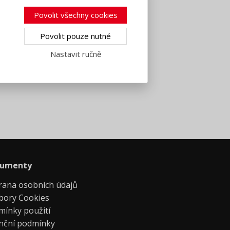
acings. This tool is ideal for the
Povolit všechny cookies
Povolit pouze nutné
ators, data export etc). This makes the
Nastavit ručně
umenty
rana osobních údajů
bory Cookies
mínky použití
enční podmínky