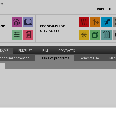
RUN PROG
AND
PROGRAMS FOR
SPECIALISTS
RAMS
PRICELIST
BIM
CONTACTS
r document creation
Resale of programs
Terms of Use
Man