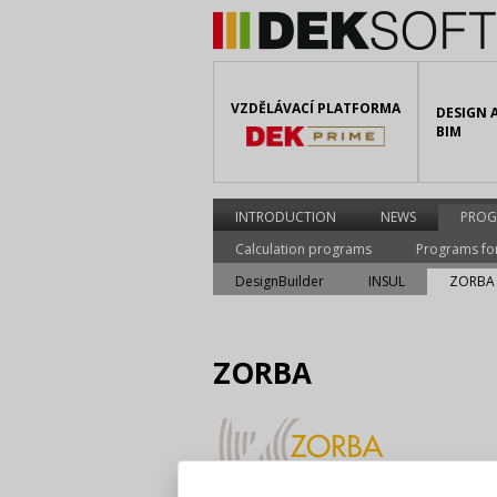
VZDĚLÁVACÍ PLATFORMA
DESIGN 
BIM
INTRODUCTION
NEWS
PROG
Calculation programs
Programs fo
DesignBuilder
INSUL
ZORBA
ZORBA