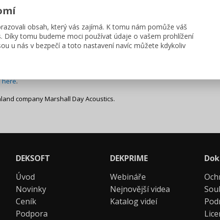
omí
 predicting the absorption performance of porous systems with perforated f
s such as studios, concerts halls, class room, lecture theatres and others.
azovali obsah, který vás zajímá. K tomu nám pomůže váš
s. Díky tomu budeme moci používat údaje o vašem prohlížení
 with acoustic consultants to ensure user friendly features (Report Gener
ou u nás v bezpečí a toto nastavení navíc můžete kdykoliv
stikastaveb.cz
.
n
here
.
aland company Marshall Day Acoustics.
DEKSOFT
DEKPRIME
Dok
Úvod
Webináře
Och
Novinky
Nejnovější videa
Sou
Ceník
Katalog videí
Pod
Podpora
Lic