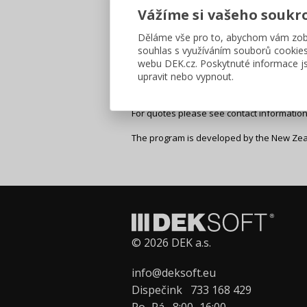
Vážíme si vašeho soukr
The new software ZORBA is a quick tool for
investigation of acoustically critical room
Děláme vše pro to, abychom vám zobr
souhlas s využíváním souborů cookie
ZORBA has been developed in collaboration
software convenient and practical
.
webu DEK.cz. Poskytnuté informace js
upravit nebo vypnout.
For more information, please visit
www.aku
For quotes please see contact informatio
The program is developed by the New Ze
© 2026 DEK a.s.
info@deksoft.eu
Dispečink
733 168 429