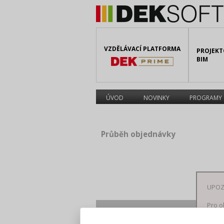
VZDĚLÁVACÍ PLATFORMA
PROJEKT
BIM
ÚVOD
NOVINKY
PROGRAMY
Průběh objednávky
UPOZ
Pro o
Produkt
Popis