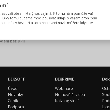
omí
azovali obsah, který vás zajímá. K tomu nám pomůže váš
s. Díky tomu budeme moci používat údaje o vašem prohlížení
ou u nás v bezpečí a toto nastavení navíc můžete kdykoliv
ódem bez DPH
DEKSOFT
DEKPRIME
Dok
Úvod
Webináře
Och
Novinky
Nejnovější videa
Sou
Ceník
Katalog videí
Pod
Podpora
Lic