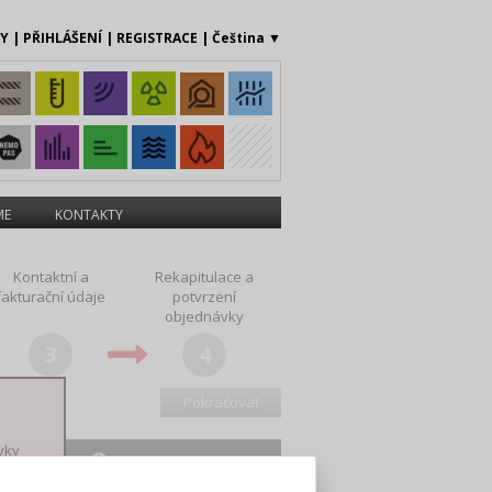
MY
|
PŘIHLÁŠENÍ
|
REGISTRACE
|
Čeština
▼
ME
KONTAKTY
Kontaktní a
Rekapitulace a
fakturační údaje
potvrzení
objednávky
3
4
vky
ID Uživatele
Cena bez DPH