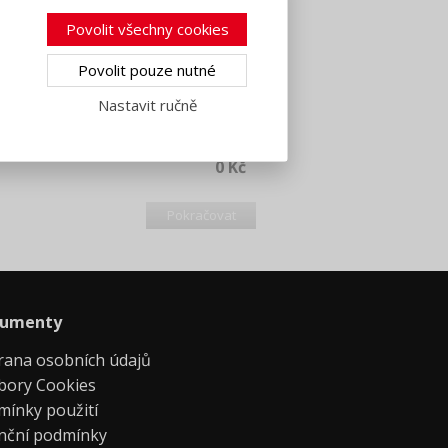
0 Kč
Povolit všechny cookies
Povolit pouze nutné
Aktivovat
Nastavit ručně
0 Kč
umenty
rana osobních údajů
bory Cookies
mínky použití
enční podmínky