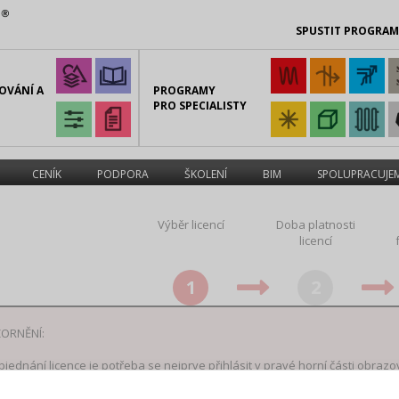
SPUSTIT PROGRA
OVÁNÍ A
PROGRAMY
PRO SPECIALISTY
CENÍK
PODPORA
ŠKOLENÍ
BIM
SPOLUPRACUJE
Výběr licencí
Doba platnosti
licencí
1
2
ORNĚNÍ:
bjednání licence je potřeba se nejprve přihlásit v pravé horní části obrazo
Počet licencí
Licence