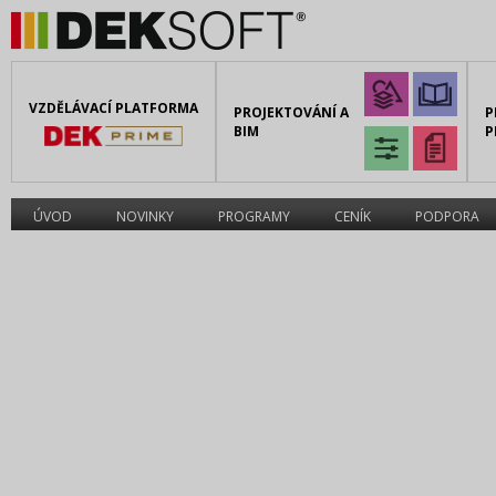
VZDĚLÁVACÍ PLATFORMA
PROJEKTOVÁNÍ A
P
BIM
P
ÚVOD
NOVINKY
PROGRAMY
CENÍK
PODPORA