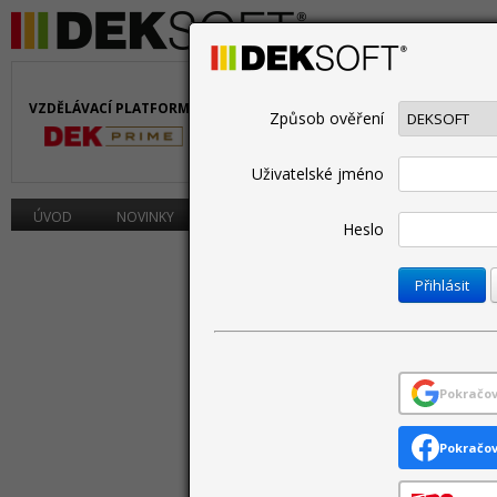
VZDĚLÁVACÍ PLATFORMA
PROJEKTOVÁNÍ A
P
Způsob ověření
BIM
P
Uživatelské jméno
ÚVOD
NOVINKY
PROGRAMY
CENÍK
PODPORA
Heslo
Pokračov
Pokračov