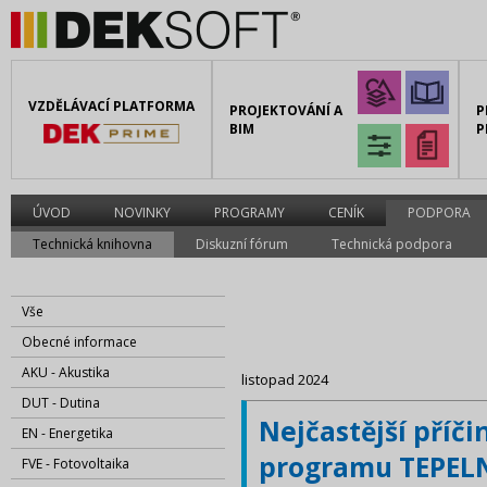
VZDĚLÁVACÍ PLATFORMA
PROJEKTOVÁNÍ A
P
BIM
P
ÚVOD
NOVINKY
PROGRAMY
CENÍK
PODPORA
Technická knihovna
Diskuzní fórum
Technická podpora
Vše
Obecné informace
AKU - Akustika
listopad 2024
DUT - Dutina
Nejčastější příči
EN - Energetika
programu TEPELN
FVE - Fotovoltaika