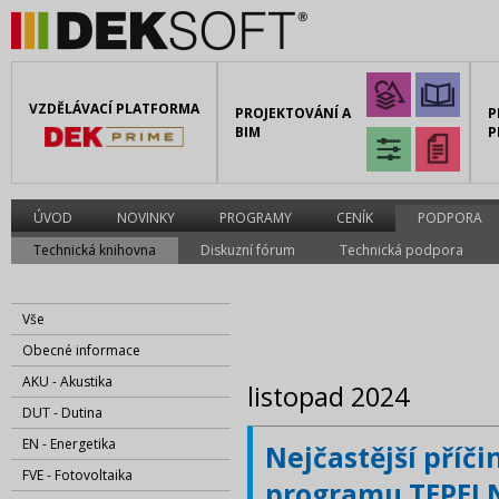
VZDĚLÁVACÍ PLATFORMA
PROJEKTOVÁNÍ A
P
BIM
P
ÚVOD
NOVINKY
PROGRAMY
CENÍK
PODPORA
Technická knihovna
Diskuzní fórum
Technická podpora
Vše
Obecné informace
AKU - Akustika
listopad 2024
DUT - Dutina
EN - Energetika
Nejčastější příči
FVE - Fotovoltaika
programu TEPELN