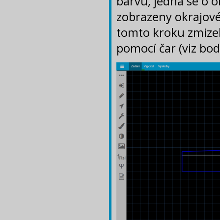
barvu, jedná se o o
zobrazeny okrajov
tomto kroku zmizel
pomocí čar (viz bod