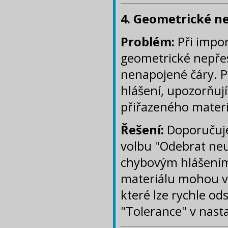
4. Geometrické ne
Problém:
Při impo
geometrické nepřes
nenapojené čáry. P
hlášení, upozorňují
přiřazeného materi
Řešení:
Doporučuje
volbu "Odebrat neu
chybovým hlášením
materiálu mohou vz
které lze rychle o
"Tolerance" v nasta