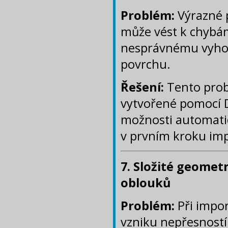
Problém:
Výrazné p
může vést k chybám
nesprávnému vyhod
povrchu.
Řešení:
Tento prob
vytvořené pomocí D
možnosti automati
v prvním kroku im
7. Složité geomet
oblouků
Problém:
Při impo
vzniku nepřesnost