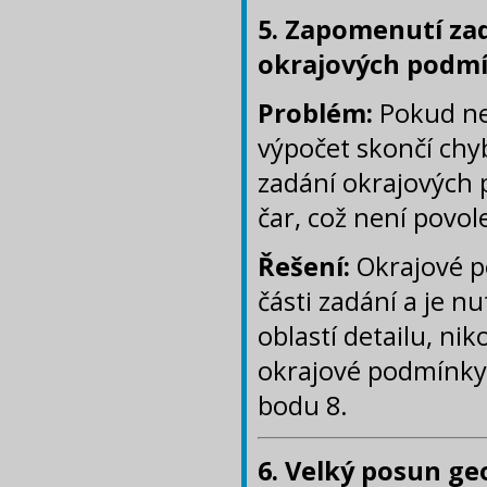
5. Zapomenutí za
okrajových podmí
Problém:
Pokud ne
výpočet skončí ch
zadání okrajových 
čar, což není povol
Řešení:
Okrajové p
části zadání a je 
oblastí detailu, ni
okrajové podmínky 
bodu 8.
6. Velký posun ge