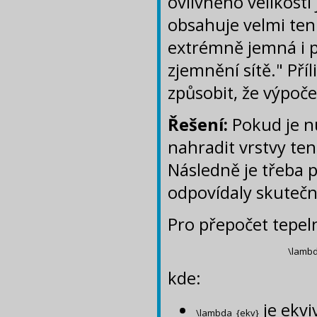
ovlivněno velikostí 
obsahuje velmi ten
extrémně jemná i 
zjemnění sítě." Pří
způsobit, že výpoče
Řešení:
Pokud je n
nahradit vrstvy te
Následně je třeba p
odpovídaly skutečn
Pro přepočet tepeln
\lambda
kde:
je ekv
\lambda_{ekv}