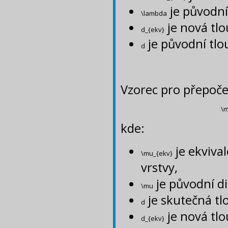
je původní
\lambda
je nová tlo
d_{ekv}
je původní tlo
d
Vzorec pro přepoče
\m
kde:
je ekviva
\mu_{ekv}
vrstvy,
je původní di
\mu
je skutečná tl
d
je nová tlo
d_{ekv}