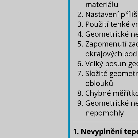
materiálu
Nastavení příli
Použití tenké v
Geometrické ne
Zapomenutí zad
okrajových pod
Velký posun ge
Složité geometr
oblouků
Chybné měřítk
Geometrické ne
nepomohly
1. Nevyplnění tep