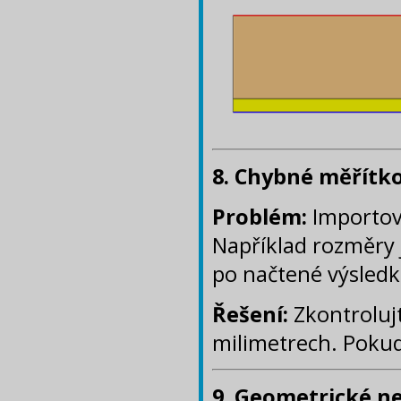
8.
Chybné měřítk
Problém:
Importov
Například rozměry 
po načtené výsledk
Řešení:
Zkontrolujt
milimetrech. Pokud
9. Geometrické n