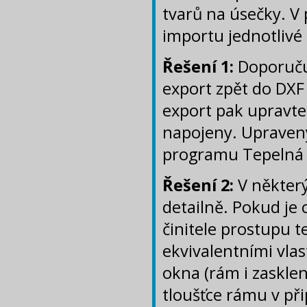
tvarů na úsečky. V
importu jednotlivé
Řešení 1:
Doporuču
export zpět do DXF
export pak upravte
napojeny. Upraven
programu Tepelná 
Řešení 2:
V někter
detailně. Pokud je
činitele prostupu t
ekvivalentními vlas
okna (rám i zasklen
tloušťce rámu v při