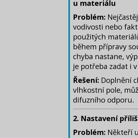
u materiálu
Problém:
Nejčastěj
vodivosti nebo fak
použitých materiál
během přípravy sou
chyba nastane, výp
je potřeba zadat i v
Řešení:
Doplnění c
vlhkostní pole, mů
difuzního odporu.
2. Nastavení příli
Problém:
Někteří u