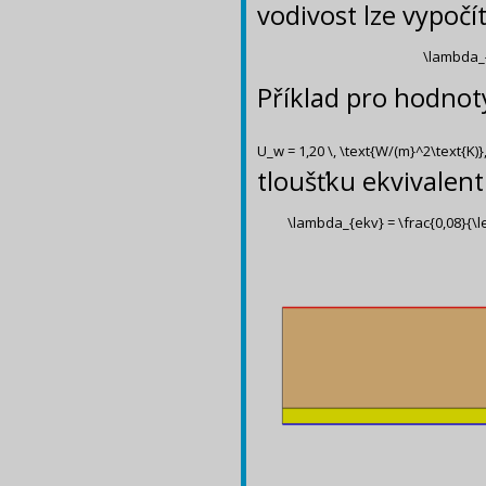
vodivost lze vypočí
\lambda_{e
Příklad pro hodnot
U_w = 1,20 \, \text{W/(m}^2\text{K)},
tloušťku ekvivalen
\lambda_{ekv} = \frac{0,08}{\left