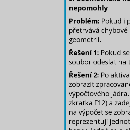
nepomohly
Problém:
Pokud i p
přetrvává chybové 
geometrii.
Řešení 1:
Pokud se 
soubor odeslat na 
Řešení 2:
Po aktiva
zobrazit zpracovan
výpočtového jádra. 
zkratka F12) a zade
na výpočet se zobra
reprezentují jedno