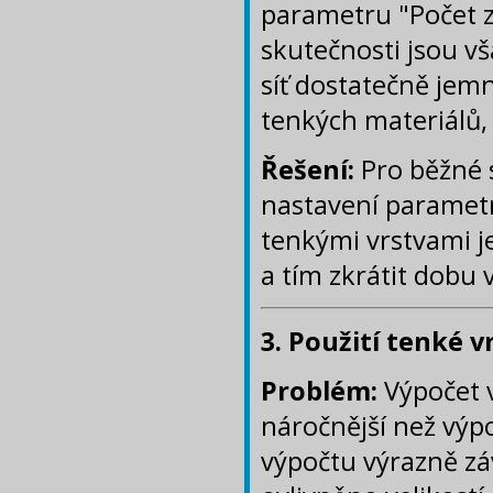
parametru "Počet z
skutečnosti jsou v
síť dostatečně jem
tenkých materiálů,
Řešení:
Pro běžné s
nastavení parametru
tenkými vrstvami 
a tím zkrátit dobu 
3. Použití tenké v
Problém:
Výpočet 
náročnější než výp
výpočtu výrazně záv