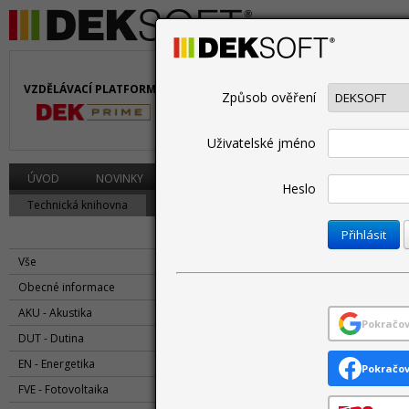
VZDĚLÁVACÍ PLATFORMA
PROJEKTOVÁNÍ A
P
Způsob ověření
BIM
P
Uživatelské jméno
ÚVOD
NOVINKY
PROGRAMY
CENÍK
PODPORA
Heslo
Technická knihovna
Diskuzní fórum
Technická podpora
Vše
Obecné informace
AKU - Akustika
V této sekci zatím nejsou žádné přís
Pokračov
DUT - Dutina
EN - Energetika
Pokračov
FVE - Fotovoltaika