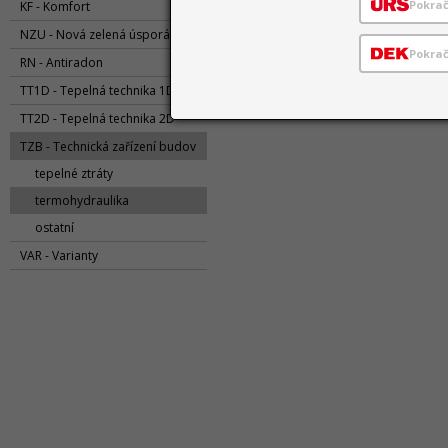
Pokra
KF - Komfort
NZU - Nová zelená úsporám
Pokrač
RN - Antiradon
TT1D - Tepelná technika 1D
TT2D - Tepelná technika 2D
TZB - Technická zařízení budov
tepelné ztráty
termohydraulika
ostatní
VAR - Varianty