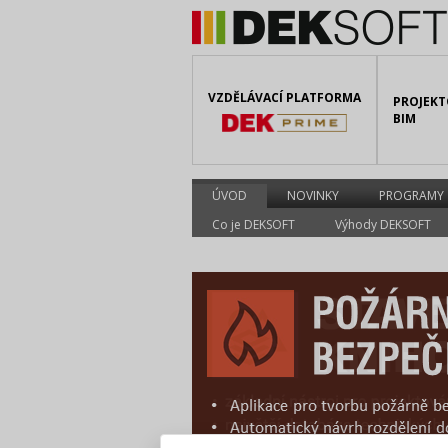
VZDĚLÁVACÍ PLATFORMA
PROJEKT
BIM
ÚVOD
NOVINKY
PROGRAMY
Co je DEKSOFT
Výhody DEKSOFT