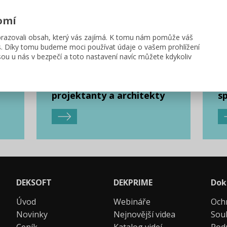
omí
azovali obsah, který vás zajímá. K tomu nám pomůže váš
s. Díky tomu budeme moci používat údaje o vašem prohlížení
ou u nás v bezpečí a toto nastavení navíc můžete kdykoliv
Řešení pro
Ř
projektanty a architekty
sp
DEKSOFT
DEKPRIME
Dok
Úvod
Webináře
Och
Novinky
Nejnovější videa
Sou