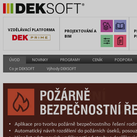
VZDĚLÁVACÍ PLATFORMA
PROJEKTOVÁNÍ A
P
BIM
P
ÚVOD
NOVINKY
PROGRAMY
CENÍK
PODPORA
Co je DEKSOFT
Výhody DEKSOFT