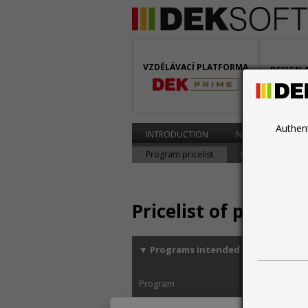
VZDĚLÁVACÍ PLATFORMA
DESIGN 
BIM
Authen
INTRODUCTION
NEWS
PROG
Program pricelist
License extensio
Pricelist of progra
▼
Programs intended for internatio
Program