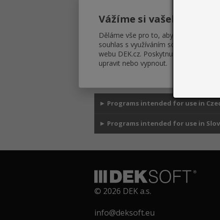
THERMAL ANALYSIS 2D
Vážíme si vašeho soukr
Děláme vše pro to, abychom vám zobr
souhlas s využíváním souborů cookie
PHOTOVOLTAICS
webu DEK.cz. Poskytnuté informace js
upravit nebo vypnout.
3D EDITOR
►
Programs intended for use in Czec
►
Programs intended for use in Slov
© 2026 DEK a.s.
info@deksoft.eu