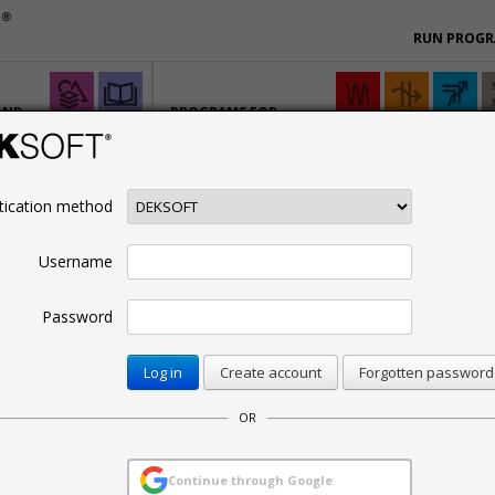
RUN PROG
AND
PROGRAMS FOR
SPECIALISTS
tication method
RAMS
PRICELIST
BIM
CONTACTS
n
Free trial
Username
Password
ms and packages
Create account
Forgotten password
nal use.
OR
Description
Continue through Google