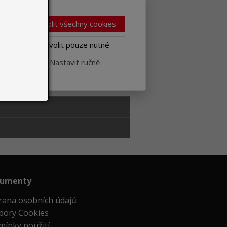
129,65 € without
To cart
VAT
Povolit všechny cookies
129,65 € without
Povolit pouze nutné
To cart
VAT
Nastavit ručně
55,60 € without
To cart
VAT
umenty
rana osobních údajů
bory Cookies
mínky použití