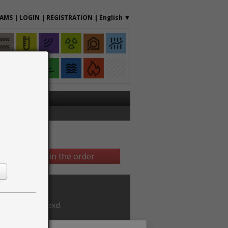
RAMS
|
LOGIN
|
REGISTRATION
|
English
▼
Continue in the order
Annual price (excl.
VAT)