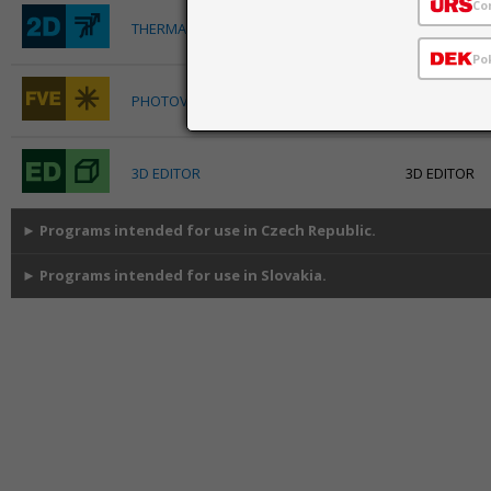
Co
THERMAL ANALYSIS 2D
Stationary ca
Po
FVE (An acro
PHOTOVOLTAICS
systems)
3D EDITOR
3D EDITOR
►
Programs intended for use in Czech Republic.
►
Programs intended for use in Slovakia.