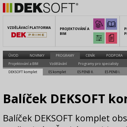
VZDĚLÁVACÍ PLATFORMA
PROJEKTOVÁNÍ A
P
BIM
P
ÚVOD
NOVINKY
PROGRAMY
CENÍK
PODPORA
Projektování a BIM
Vzdělávání
Programy pro specialisty
DEKSOFT komplet
ES komplet
ES PENB II.
ES PENB I.
Balíček DEKSOFT ko
Balíček DEKSOFT komplet ob