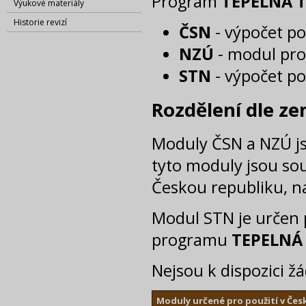
Program
TEPELNÁ 
Výukové materiály
Historie revizí
ČSN
- výpočet p
NZÚ
- modul pro
STN
- výpočet p
Rozdělení dle ze
Moduly ČSN a NZÚ js
tyto moduly jsou so
Českou republiku, na
Modul STN je určen p
programu
TEPELNÁ
Nejsou k dispozici ž
Moduly určené pro použití v Čes