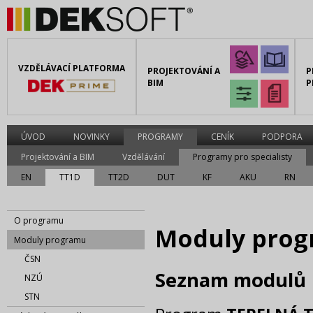
VZDĚLÁVACÍ PLATFORMA
PROJEKTOVÁNÍ A
P
BIM
P
ÚVOD
NOVINKY
PROGRAMY
CENÍK
PODPORA
Projektování a BIM
Vzdělávání
Programy pro specialisty
EN
TT1D
TT2D
DUT
KF
AKU
RN
O programu
Moduly pro
Moduly programu
ČSN
Seznam modulů
NZÚ
STN