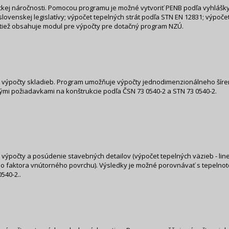
kej náročnosti. Pomocou programu je možné vytvoriť PENB podľa vyhlášky 78
lovenskej legislatívy; výpočet tepelných strát podľa STN EN 12831; výpoče
 tiež obsahuje modul pre výpočty pre dotačný program NZÚ.
výpočty skladieb. Program umožňuje výpočty jednodimenzionálneho šíreni
mi požiadavkami na konštrukcie podľa ČSN 73 0540-2 a STN 73 0540-2.
výpočty a posúdenie stavebných detailov (výpočet tepelných väzieb - line
ého faktora vnútorného povrchu). Výsledky je možné porovnávať s tepelno
540-2..