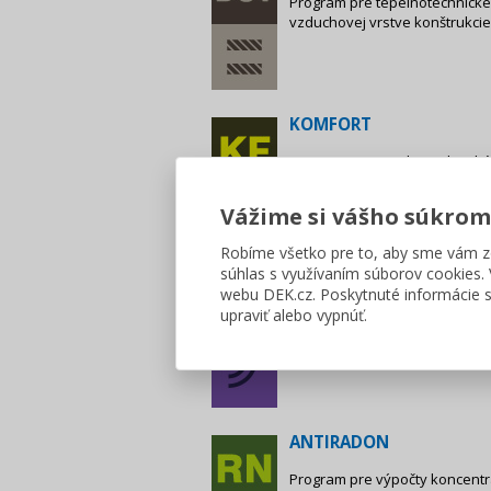
Program pre tepelnotechnické 
vzduchovej vrstve konštrukcie
KOMFORT
Program pre tepelnotechnické
stanovenie parametrov tepeln
tepelnú stabilitu podľa STN 73
Vážime si vášho súkrom
Robíme všetko pre to, aby sme vám z
súhlas s využívaním súborov cookies
AKUSTIKA
webu DEK.cz. Poskytnuté informácie s
upraviť alebo vypnúť.
Program pre výpočty nepriezvu
konštrukcií. Výsledky je možn
ANTIRADON
Program pre výpočty koncent