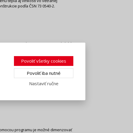
u tepla aj vlhkosti vo vetranej
nštrukcie podľa ČSN 73 0540-2.
v miestnosti v letnom aj zimnom období a
ými požiadavkami na letnú a zimnú
Povoliť všetky cookies
Povoliť iba nutné
Nastaviť ručne
priezvučnosti jednoduchých aj dvojitých
 Pomocou programu je možné dimenzovať