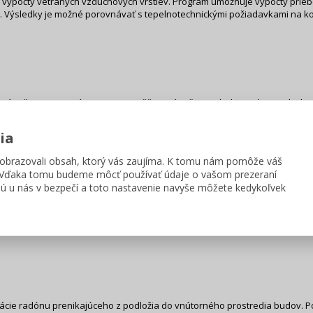
výpočty vetraných vzduchových vrstiev. Program umožňuje výpočty priebeh
. Výsledky je možné porovnávať s tepelnotechnickými požiadavkami na ko
 výpočty miestností. Program umožňuje výpočty priebehu teploty vzduchu 
ej pohody v miestnosti. Výsledky je možné porovnávať s tepelnotechnick
 0540-2 a podľa STN 73 0540-2.
ia
obrazovali obsah, ktorý vás zaujíma. K tomu nám pomôže váš
. Vďaka tomu budeme môcť používať údaje o vašom prezeraní
ú u nás v bezpečí a toto nastavenie navyše môžete kedykoľvek
čnosti konštrukcií. Program umožňuje výpočty vzduchovej a kročajovej ne
é porovnávať s požiadavkami na konštrukcie podľa ČSN 73 0532.
rácie radónu prenikajúceho z podložia do vnútorného prostredia budov.