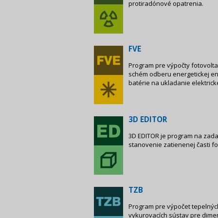
protiradónové opatrenia.
FVE
Program pre výpočty fotovolta
schém odberu energetickej ene
batérie na ukladanie elektrick
3D EDITOR
3D EDITOR je program na zada
stanovenie zatienenej časti f
TZB
Program pre výpočet tepelných
vykurovacích sústav pre dimenz