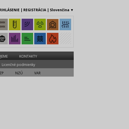
RIHLÁSENIE
|
REGISTRÁCIA
|
Slovenčina
▼
JEME
KONTAKTY
Licenčné podmienky
ZP
NZÚ
VAR