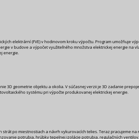
ických elektrární (FVE) v hodinovom kroku výpočtu. Program umožňuje výpo
rgie v budove a výpočet využiteľného množstva elektrickej energie na vla
ej energie.
nie 3D geometrie objektu a okolia. V súčasnej verzii je 3D zadanie prep
otovoltaického systému pri výpočte produkovanej elektrickej energie.
 strát po miestnostiach a návrh vykurovacích telies. Teraz pracujeme na 
ovanie potrubia, hrúbky tepelnej izolácie potrubia, regulačných ventilov,