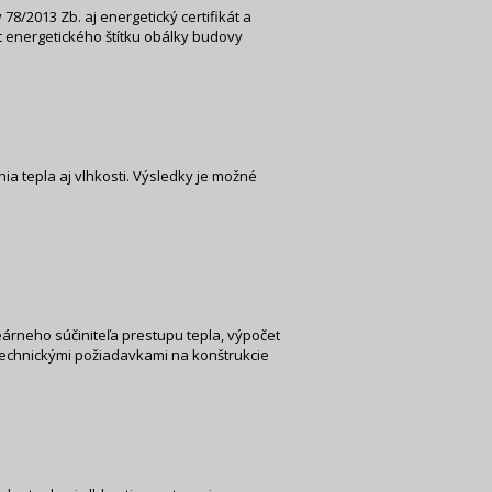
/2013 Zb. aj energetický certifikát a
t energetického štítku obálky budovy
a tepla aj vlhkosti. Výsledky je možné
árneho súčiniteľa prestupu tepla, výpočet
technickými požiadavkami na konštrukcie