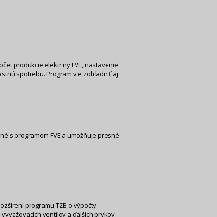
čet produkcie elektriny FVE, nastavenie
stnú spotrebu. Program vie zohľadniť aj
ojené s programom FVE a umožňuje presné
rozšírení programu TZB o výpočty
 vyvažovacích ventilov a ďalších prvkov