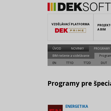
VZDĚLÁVACÍ PLATFORMA
PROJEKT
A BIM
ÚVOD
NOVINKY
PROGRAMY
BIM riešenie a vzdelávanie
Program
EN
TT1D
TT2D
DUT
Programy pre špeci
ENERGETIKA