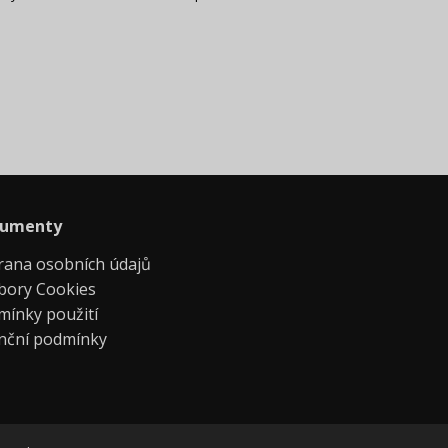
umenty
rana osobních údajů
bory Cookies
mínky použití
enční podmínky