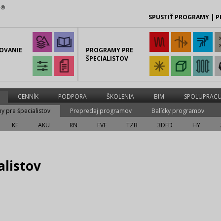
SPUSTIŤ PROGRAMY
|
P
OVANIE
PROGRAMY PRE
ŠPECIALISTOV
CENNÍK
PODPORA
ŠKOLENIA
BIM
SPOLUPRACU
y pre špecialistov
Prepredaj programov
Balíčky programov
KF
AKU
RN
FVE
TZB
3DED
HY
alistov