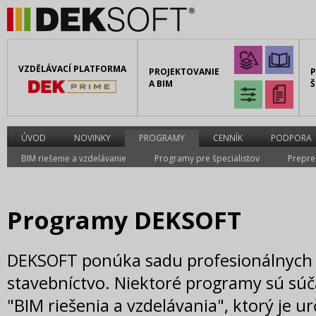
VZDĚLÁVACÍ PLATFORMA
PROJEKTOVANIE
A BIM
Š
ÚVOD
NOVINKY
PROGRAMY
CENNÍK
PODPORA
BIM riešenie a vzdelávanie
Programy pre špecialistov
Prepre
Programy DEKSOFT
DEKSOFT ponúka sadu profesionálnych
stavebníctvo. Niektoré programy sú súč
"BIM riešenia a vzdelávania", ktorý je 