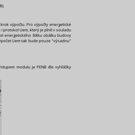
B).
 krok výpočtu. Pro výpočty energetické
i protokol Uem, který je plně v souladu
ol energetického štítku obálku budovy
0. Výpočet Uem tak bude pouze "výsadou"
ýstupem modulu je PENB dle vyhlášky