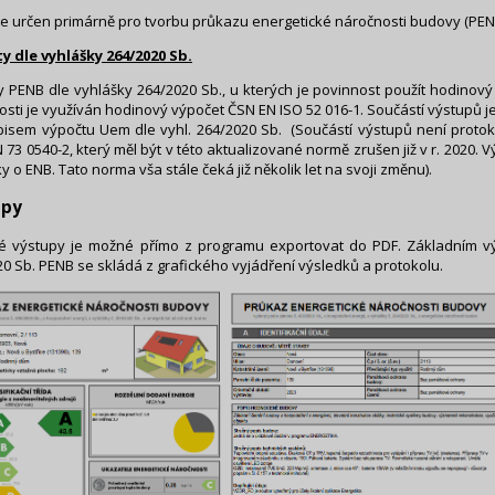
je určen primárně pro tvorbu průkazu energetické náročnosti budovy (PEN
y dle vyhlášky 264/2020 Sb.
 PENB dle vyhlášky 264/2020 Sb., u kterých je povinnost použít hodinový
sti je využíván hodinový výpočet ČSN EN ISO 52 016-1. Součástí výstupů je 
pisem výpočtu Uem dle vyhl. 264/2020 Sb. (Součástí výstupů není protok
 73 0540-2, který měl být v této aktualizované normě zrušen již v r. 202
y o ENB. Tato norma vša stále čeká již několik let na svoji změnu).
upy
é výstupy je možné přímo z programu exportovat do PDF. Základním v
0 Sb. PENB se skládá z grafického vyjádření výsledků a protokolu.