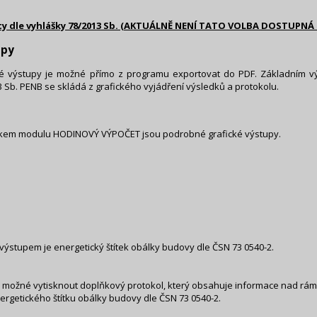
y dle vyhlášky 78/2013 Sb. (AKTUÁLNĚ NENÍ TATO VOLBA DOSTUPNÁ !
upy
é výstupy je možné přímo z programu exportovat do PDF. Základním v
 Sb. PENB se skládá z grafického vyjádření výsledků a protokolu.
ikem modulu HODINOVÝ VÝPOČET jsou podrobné grafické výstupy.
výstupem je energetický štítek obálky budovy dle ČSN 73 0540-2.
e možné vytisknout doplňkový protokol, který obsahuje informace nad rám
nergetického štítku obálky budovy dle ČSN 73 0540-2.