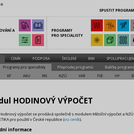
SPUSTIT PROGRA
OVÁNÍ A
PROGRAMY
PRO SPECIALISTY
CENÍK
PODPORA
ŠKOLENÍ
BIM
SPOLUPRACUJE
Programy pro specialisty
Přeprodej programů
Balíčky program
KF
AKU
RN
NZÚ
VAR
FVE
HY
E
dul HODINOVÝ VÝPOČET
Hodinový výpočet se prodává společně s modulem Měsíční výpočet a NZÚ 
IKA pro použití v České republice (
viz ceník
).
dní informace