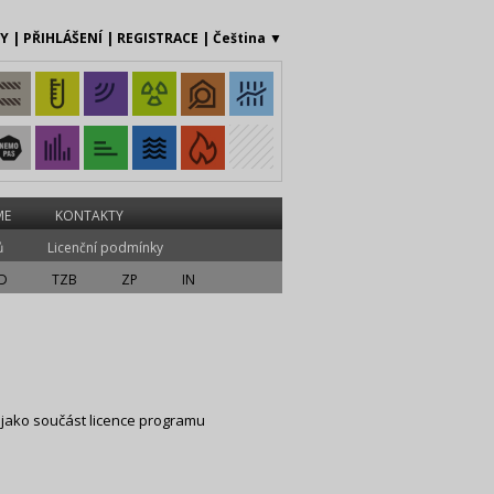
MY
|
PŘIHLÁŠENÍ
|
REGISTRACE
|
Čeština
▼
ME
KONTAKTY
ů
Licenční podmínky
D
TZB
ZP
IN
jako součást licence programu