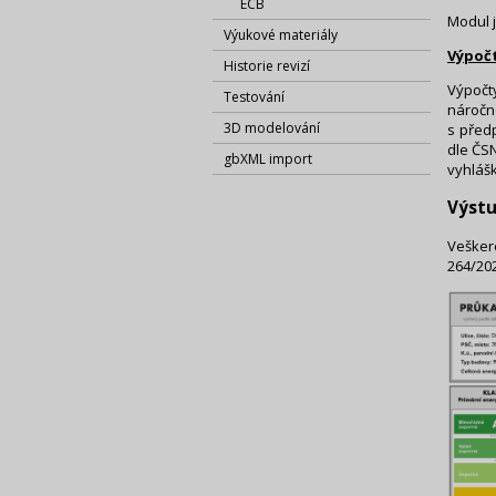
ECB
Modul 
Výukové materiály
Výpočt
Historie revizí
Výpočty
Testování
náročno
3D modelování
s před
dle ČSN
gbXML import
vyhlášk
Výst
Vešker
264/202