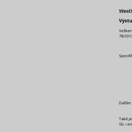
Výpočt
Výst
Vešker
78/2013
Specif
Dalším 
Také j
Sb. i e