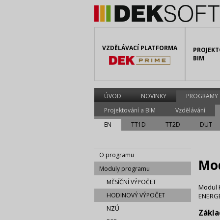
VZDĚLÁVACÍ PLATFORMA
PROJEKT
BIM
ÚVOD
NOVINKY
PROGRAMY
Projektování a BIM
Vzdělávání
EN
TT1D
TT2D
DUT
O programu
Mo
Moduly programu
MĚSÍČNÍ VÝPOČET
Modul 
HODINOVÝ VÝPOČET
ENERGET
NZÚ
Zákla