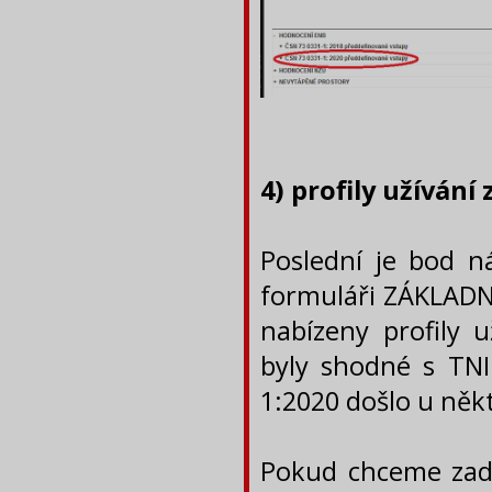
4) profily užívání
Poslední je bod ná
formuláři ZÁKLADNÍ
nabízeny profily 
byly shodné s TNI
1:2020 došlo u něk
Pokud chceme zada