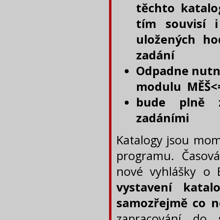
těchto katalo
tím souvisí 
uložených ho
zadání
Odpadne nutno
modulu MĚŠ<
bude plně z
zadáními
Katalogy jsou mom
programu. Časová
nové vyhlášky o 
vystavení katal
samozřejmě co ne
zapracování do 