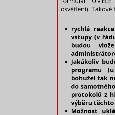
formuláři UMĚLÉ 
osvětlení). Takové
rychlá reakc
vstupy (v řád
budou vlože
administráto
Jakákoliv bu
programu (u
bohužel tak n
do samotného 
protokolů z h
výběru těchto 
Možnost uklá