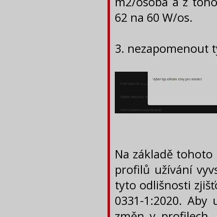
m2/osoba a z toho
62 na 60 W/os.
3. nezapomenout ty
Na základě tohoto
profilů užívání vy
tyto odlišnosti zji
0331-1:2020. Aby 
změn v profilech,