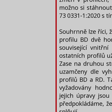
možno si stáhnout.
73 0331-1:2020 s t
Souhrnně lze říci, 
profilu BD dvě ho
související vnitřn
ostatních profilů u
Zase na druhou str
uzamčeny dle vyh
profilů BD a RD. T
vyžadovány hodno
jejich úpravy jsou
předpokládáme, že 
splňují.