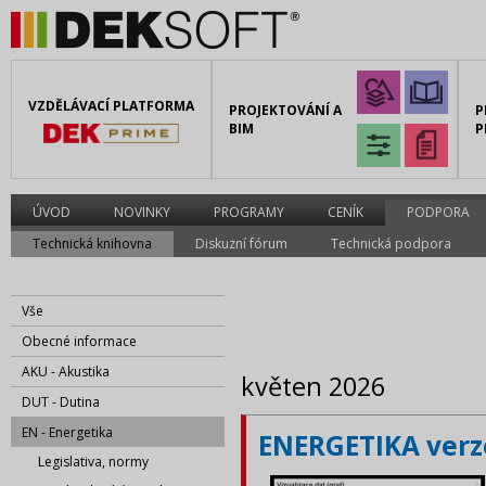
VZDĚLÁVACÍ PLATFORMA
PROJEKTOVÁNÍ A
P
BIM
P
ÚVOD
NOVINKY
PROGRAMY
CENÍK
PODPORA
Technická knihovna
Diskuzní fórum
Technická podpora
Vše
Obecné informace
AKU - Akustika
květen 2026
DUT - Dutina
EN - Energetika
ENERGETIKA verze
Legislativa, normy