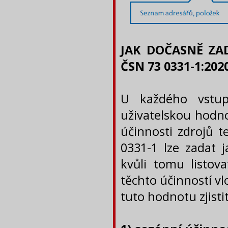
JAK DOČASNĚ ZA
ČSN 73 0331-1:2
U každého vstup
uživatelskou hodno
účinnosti zdrojů t
0331-1 lze zadat 
kvůli tomu listov
těchto účinností v
tuto hodnotu zjisti