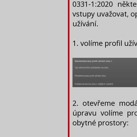
0331-1:2020 někt
vstupy uvažovat, o
užívání.
1. volíme profil uží
2. otevřeme modá
úpravu volíme pro
obytné prostory: