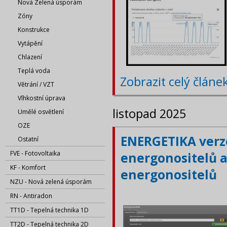
Nová Zelená úsporám
Zóny
Konstrukce
Vytápění
Chlazení
Teplá voda
Zobrazit celý článe
Větrání / VZT
Vlhkostní úprava
listopad 2025
Umělé osvětlení
OZE
ENERGETIKA verze
Ostatní
FVE - Fotovoltaika
energonositelů a
KF - Komfort
energonositelů
NZU - Nová zelená úsporám
RN - Antiradon
TT1D - Tepelná technika 1D
TT2D - Tepelná technika 2D