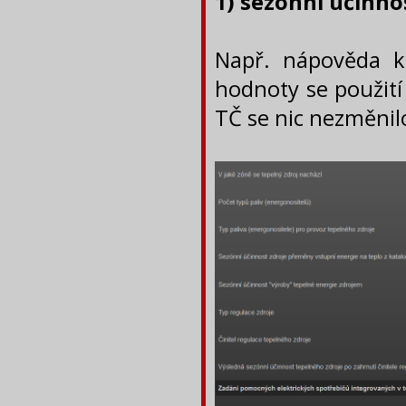
1) sezónní účinnos
Např. nápověda k 
hodnoty se použití
TČ se nic nezměnil