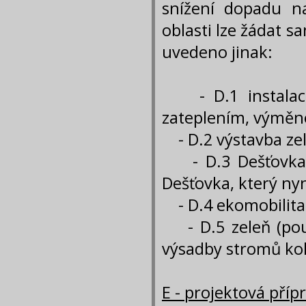
snížení dopadu n
oblasti lze žádat 
uvedeno jinak:
- D.1 instalace 
zateplením, výměno
- D.2 výstavba ze
- D.3 Dešťovka -
Dešťovka, který ny
- D.4 ekomobilita -
- D.5 zeleň (pou
výsadby stromů k
E - projektová příp