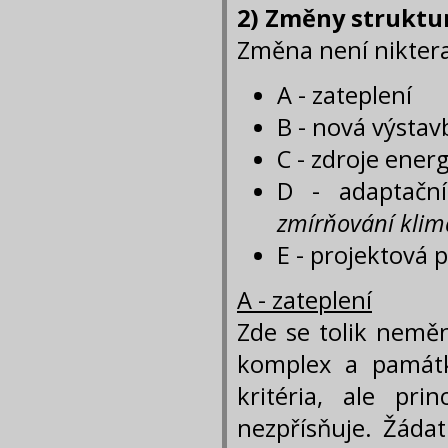
2) Změny struktur
Změna není nikterak
A - zateplení
B - nová výstav
C - zdroje energ
D - adaptačn
zmírňování klim
E - projektová 
A - zateplení
Zde se tolik nemění
komplex a památ
kritéria, ale pri
nezpřísňuje. Žádat