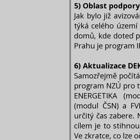
5) Oblast podpor
Jak bylo již avizo
týká celého území
domů, kde doteď p
Prahu je program I
6) Aktualizace D
Samozřejmě počítám
program NZÚ pro t
ENERGETIKA (mo
(modul ČSN) a FV
určitý čas zabere.
cílem je to stihno
Ve zkratce, co lze 