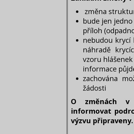
změna struktur
bude jen jedno
příloh (odpadn
nebudou krycí l
náhradě krycí
vzoru hlášenek
informace půjd
zachována mož
žádosti
O změnách v 
informovat podr
výzvu připraveny.