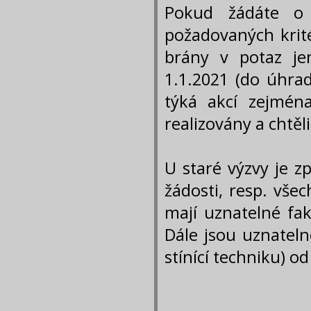
Pokud žádáte o 
požadovaných krité
brány v potaz je
1.1.2021 (do úhrad
týká akcí zejména
realizovány a chtěl
U staré výzvy je z
žádosti, resp. vše
mají uznatelné fak
Dále jsou uznateln
stínící techniku) od