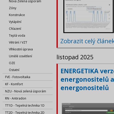
Nová Zelená úsporám
Zóny
Konstrukce
Vytápění
Chlazení
Teplá voda
Zobrazit celý článe
Větrání / VZT
Vlhkostní úprava
listopad 2025
Umělé osvětlení
OZE
ENERGETIKA verze
Ostatní
FVE - Fotovoltaika
energonositelů a
KF - Komfort
energonositelů
NZU - Nová zelená úsporám
RN - Antiradon
TT1D - Tepelná technika 1D
TT2D - Tepelná technika 2D