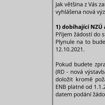
Jak většina z Vás za
vyhlášena nová vý
1) dobíhající NZÚ
Příjem žádostí do 
Plynule na to bude
12.10.2021.
Pokud budete zpra
(RD - nová výstavb
doložit kromě pož
ENB platné od 1.1.
datem podání žádos