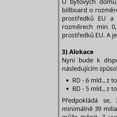
U bytových domů j
billboard o rozměr
prostředků EU a 
rozměrech min 0,
prostředků EU. A je
3) Alokace
Nyní bude k dispo
následujícím způs
RD - 6 mld., z 
BD - 5 mld., z 
Předpokládá se,
minimálně 39 milia