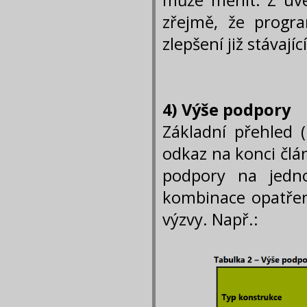
může měnit. Z uve
zřejmě, že progr
zlepšení již stávaj
4) Výše podpory
Základní přehled (
odkaz na konci člá
podpory na jedno
kombinace opatření
výzvy. Např.: