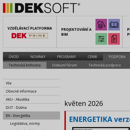
VZDĚLÁVACÍ PLATFORMA
PROJEKTOVÁNÍ A
P
BIM
P
ÚVOD
NOVINKY
PROGRAMY
CENÍK
PODPORA
Technická knihovna
Diskuzní fórum
Technická podpora
Vše
Obecné informace
AKU - Akustika
květen 2026
DUT - Dutina
EN - Energetika
ENERGETIKA verze
Legislativa, normy