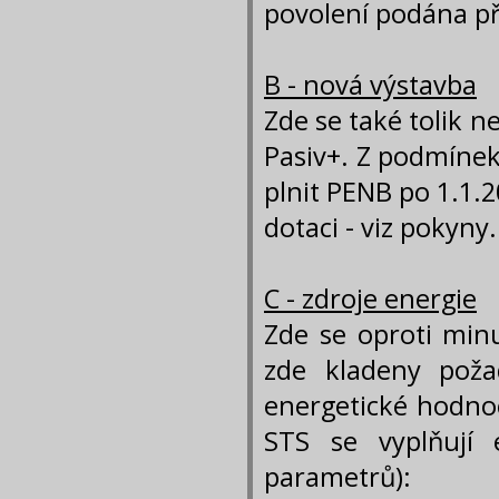
povolení podána př
B - nová výstavba
Zde se také tolik n
Pasiv+. Z podmínek
plnit PENB po 1.1.
dotaci - viz pokyny.
C - zdroje energie
Zde se oproti min
zde kladeny poža
energetické hodnoc
STS se vyplňují 
parametrů):