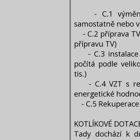
- C.1 výměna zd
samostatně nebo v
- C.2 příprava TV 
přípravu TV)
- C.3 instalace 
počítá podle velik
tis.)
- C.4 VZT s reku
energetické hodno
- C.5 Rekuperace
KOTLÍKOVÉ DOTAC
Tady dochází k d