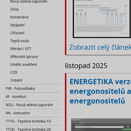
Nová Zelená úsporám
Zóny
Konstrukce
Vytápění
Chlazení
Teplá voda
Zobrazit celý článe
Větrání / VZT
Vlhkostní úprava
listopad 2025
Umělé osvětlení
OZE
ENERGETIKA verze
Ostatní
FVE - Fotovoltaika
energonositelů a
KF - Komfort
energonositelů
NZU - Nová zelená úsporám
RN - Antiradon
TT1D - Tepelná technika 1D
TT2D - Tepelná technika 2D