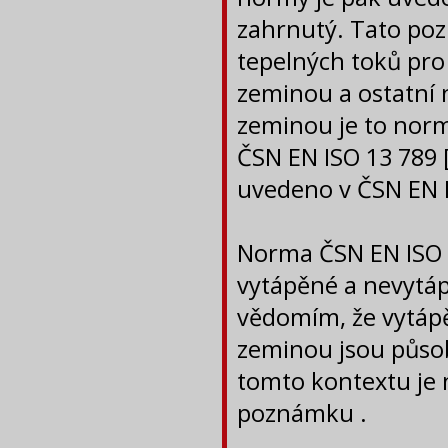
zahrnutý. Tato po
tepelných toků pro 
zeminou a ostatní n
zeminou je to norm
ČSN EN ISO 13 789 
uvedeno v ČSN EN I
Norma ČSN EN ISO 1
vytápěné a nevytápě
vědomím, že vytápě
zeminou jsou působ
tomto kontextu je
poznámku .