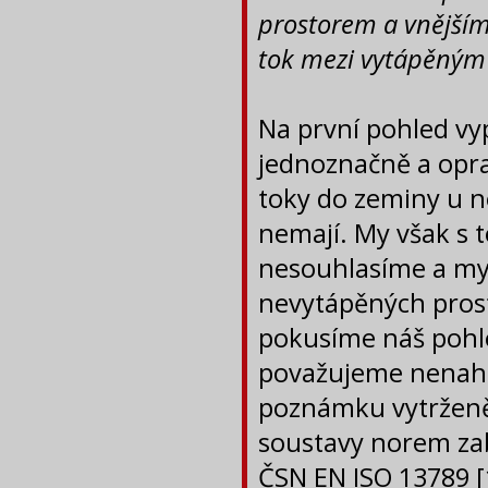
prostorem a vnějším
tok mezi vytápěným
Na první pohled v
jednoznačně a opra
toky do zeminy u 
nemají. My však s 
nesouhlasíme a mys
nevytápěných prost
pokusíme náš pohl
považujeme nenahl
poznámku vytrženě 
soustavy norem zab
ČSN EN ISO 13789 [