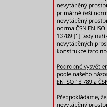
nevytápěný prostor
primárně řeší norm
nevytápěný prostor
norma ČSN EN ISO 
13789 [1] tedy neří
nevytápěných prost
konstrukce tato no
Podrobné vysvětlen
podle našeho názor
EN ISO 13 789 a ČS
Předpokládáme, že 
nevytápěný prostor