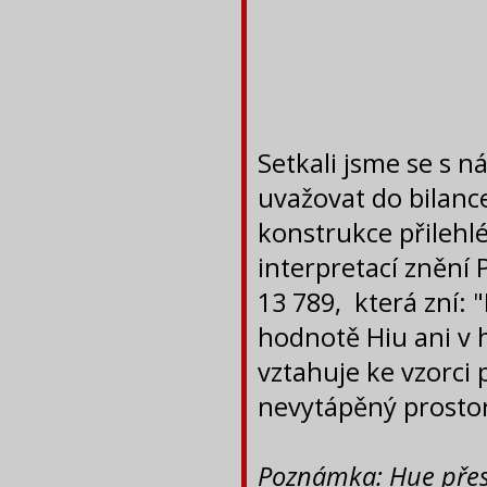
Setkali jsme se s 
uvažovat do bilanc
konstrukce přilehl
interpretací znění
13 789, která zní:
hodnotě Hiu ani v
vztahuje ke vzorci 
nevytápěný prostor
Poznámka: Hue přes