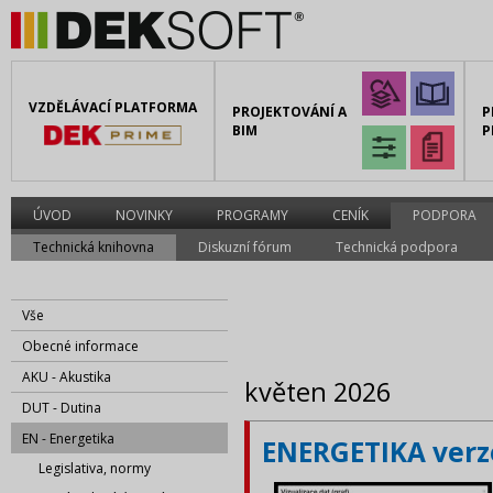
VZDĚLÁVACÍ PLATFORMA
PROJEKTOVÁNÍ A
P
BIM
P
ÚVOD
NOVINKY
PROGRAMY
CENÍK
PODPORA
Technická knihovna
Diskuzní fórum
Technická podpora
Vše
Obecné informace
AKU - Akustika
květen 2026
DUT - Dutina
EN - Energetika
ENERGETIKA verze
Legislativa, normy