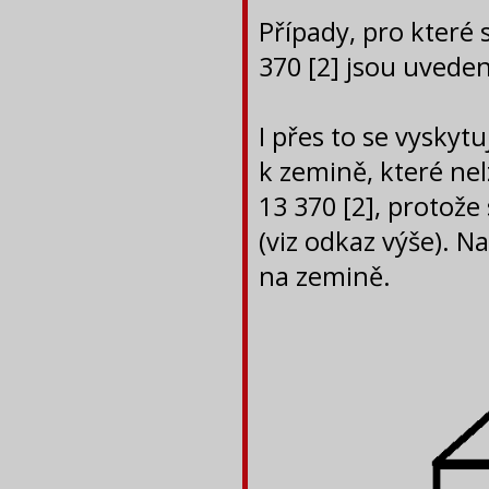
Případy, pro které
370 [2] jsou uvede
I přes to se vyskyt
k zemině, které ne
13 370 [2], protož
(viz odkaz výše). 
na zemině.