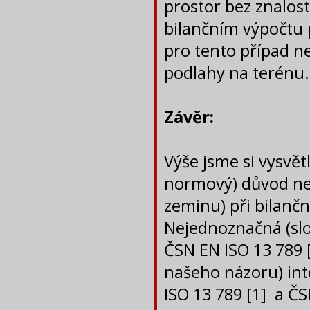
prostor bez znalos
bilančním výpočtu p
pro tento případ n
podlahy na terénu.
Závěr:
Výše jsme si vysvětl
normový) důvod ne
zeminu) při bilanč
Nejednoznačná (slo
ČSN EN ISO 13 789 [
našeho názoru) in
ISO 13 789 [1] a ČS