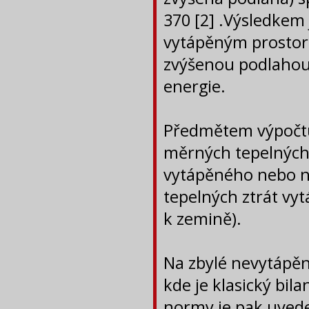
370 [2] .Výsledkem 
vytápěným prosto
zvýšenou podlahou)
energie.
Předmětem výpočtu 
měrných tepelných 
vytápěného nebo 
tepelných ztrát vy
k zemině).
Na zbylé nevytápěn
kde je klasický bil
normy je pak uvede