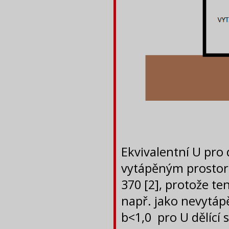
Ekvivalentní U pro
vytápěným prostor
370 [2], protože te
např. jako nevytápě
b<1,0 pro U dělící 