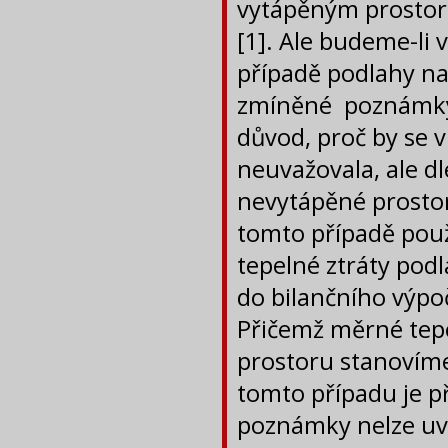
vytápěným prostor
[1]. Ale budeme-li 
případě podlahy na
zmíněné poznámky,
důvod, proč by se 
neuvažovala, ale d
nevytápěné prostor
tomto případě použ
tepelné ztráty po
do bilančního výpo
Přičemž měrné tep
prostoru stanovíme
tomto případu je 
poznámky nelze uva