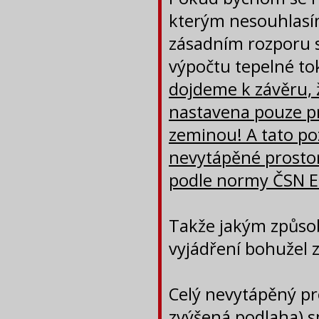
kterým nesouhlasím
zásadním rozporu s
výpočtu tepelné tok
dojdeme k závěru, 
nastavena pouze pr
zeminou! A tato p
nevytápěné prostor
podle normy ČSN EN
Takže jakým způsob
vyjádření bohužel 
Celý nevytápěný pro
zvýšená podlaha) 