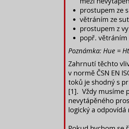
mezi nevytápěn
prostupem ze su
větráním ze sut
prostupem z vy
popř. větráním
Poznámka: Hue = Ht,
Zahrnutí těchto vl
v normě ČSN EN ISO
toků je shodný s p
[1]. Vždy musíme p
nevytápěného pros
logický a odpovíd
Pokud bychom se ř