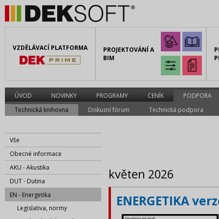
VZDĚLÁVACÍ PLATFORMA
PROJEKTOVÁNÍ A
P
BIM
P
ÚVOD
NOVINKY
PROGRAMY
CENÍK
PODPORA
Technická knihovna
Diskuzní fórum
Technická podpora
Vše
Obecné informace
AKU - Akustika
květen 2026
DUT - Dutina
EN - Energetika
ENERGETIKA verze
Legislativa, normy