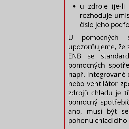
u zdroje (je-l
rozhoduje umíst
číslo jeho podf
U pomocných sp
upozorňujeme, že z
ENB se standard
pomocných spotřeb
např. integrované 
nebo ventilátor z
zdrojů chladu je t
pomocný spotřebič
ano, musí být se
pohonu chladícího 