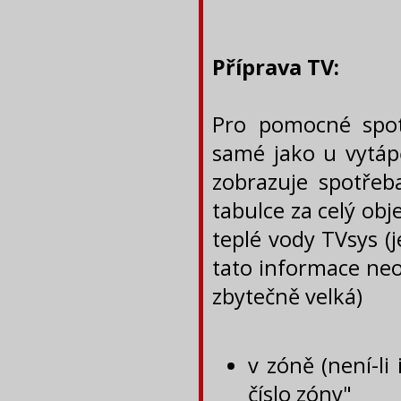
Příprava TV:
Pro pomocné spotř
samé jako u vytápě
zobrazuje spotře
tabulce za celý ob
teplé vody TVsys (j
tato informace neo
zbytečně velká)
v zóně (není-li 
číslo zóny"