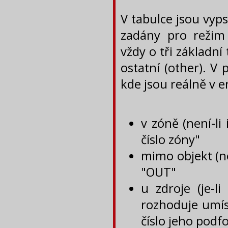
V tabulce jsou vyp
zadány pro režim
vždy o tři základní
ostatní (other). V
kde jsou reálně v
v zóně (není-li 
číslo zóny"
mimo objekt (nen
"OUT"
u zdroje (je-l
rozhoduje umíst
číslo jeho podf