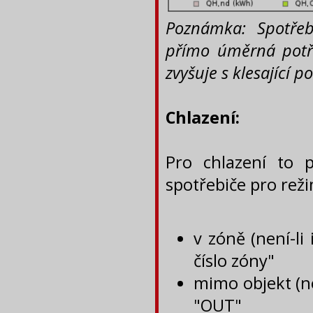
Poznámka: Spotře
přímo úměrná potře
zvyšuje s klesající p
Chlazení:
Pro chlazení to 
spotřebiče pro reži
v zóně (není-li 
číslo zóny"
mimo objekt (nen
"OUT"