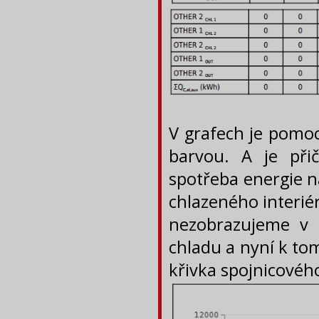
V grafech je pomo
barvou. A je při
spotřeba energie n
chlazeného interié
nezobrazujeme v g
chladu a nyní k to
křivka spojnicovéh