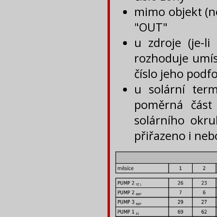
mimo objekt (nen
"OUT"
u zdroje (je-l
rozhoduje umíst
číslo jeho podf
u solární ter
poměrná část 
solárního okru
přiřazeno i neb