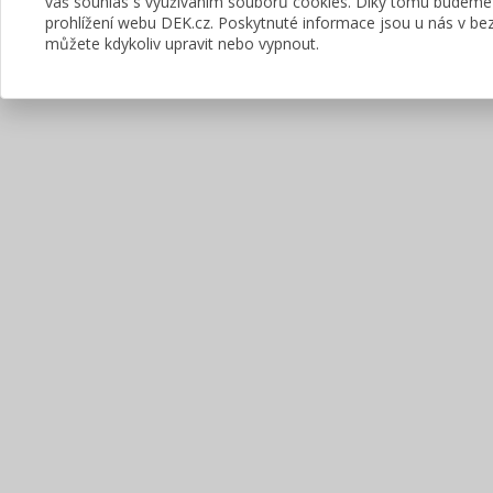
váš souhlas s využíváním souborů cookies. Díky tomu budeme
prohlížení webu DEK.cz. Poskytnuté informace jsou u nás v bez
můžete kdykoliv upravit nebo vypnout.