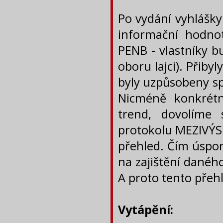
Po vydání vyhlášky
informační hodno
PENB - vlastníky b
oboru lajci). Přiby
byly uzpůsobeny sp
Nicméně konkrét
trend, dovolíme 
protokolu MEZIVÝS
přehled. Čím úspor
na zajištění danéh
A proto tento přeh
Vytápění: