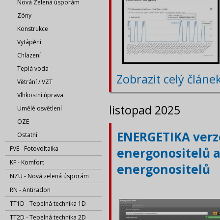
Nová Zelená úsporám
Zóny
Konstrukce
Vytápění
Chlazení
Teplá voda
Zobrazit celý článe
Větrání / VZT
Vlhkostní úprava
listopad 2025
Umělé osvětlení
OZE
ENERGETIKA verze
Ostatní
FVE - Fotovoltaika
energonositelů a
KF - Komfort
energonositelů
NZU - Nová zelená úsporám
RN - Antiradon
TT1D - Tepelná technika 1D
TT2D - Tepelná technika 2D