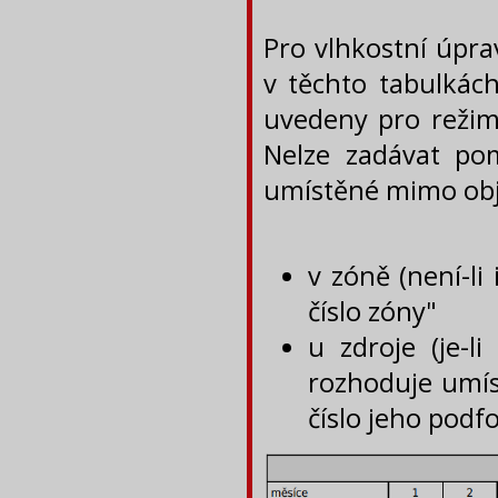
Pro vlhkostní úpra
v těchto tabulkác
uvedeny pro režim 
Nelze zadávat po
umístěné mimo obj
v zóně (není-li 
číslo zóny"
u zdroje (je-l
rozhoduje umíst
číslo jeho podf