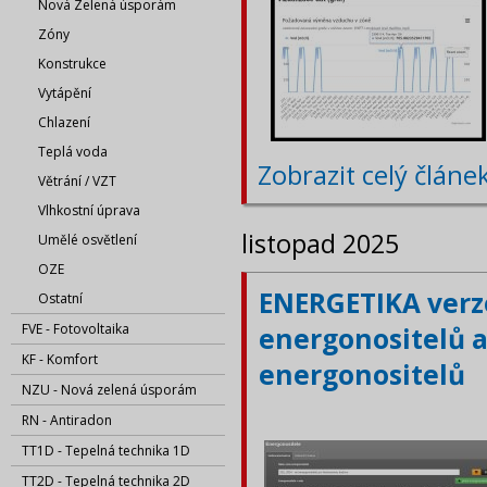
Nová Zelená úsporám
Zóny
Konstrukce
Vytápění
Chlazení
Teplá voda
Zobrazit celý článe
Větrání / VZT
Vlhkostní úprava
listopad 2025
Umělé osvětlení
OZE
ENERGETIKA verze
Ostatní
FVE - Fotovoltaika
energonositelů a
KF - Komfort
energonositelů
NZU - Nová zelená úsporám
RN - Antiradon
TT1D - Tepelná technika 1D
TT2D - Tepelná technika 2D