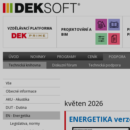
VZDĚLÁVACÍ PLATFORMA
PROJEKTOVÁNÍ A
P
BIM
P
ÚVOD
NOVINKY
PROGRAMY
CENÍK
PODPORA
Technická knihovna
Diskuzní fórum
Technická podpora
Vše
Obecné informace
AKU - Akustika
květen 2026
DUT - Dutina
EN - Energetika
ENERGETIKA verze
Legislativa, normy