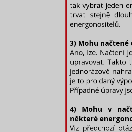
tak vybrat jeden e
trvat stejně dlou
energonositelů.
3) Mohu načtené 
Ano, lze. Načtení 
upravovat. Takto t
jednorázově nahra
je to pro daný výp
Případné úpravy js
4) Mohu v načt
některé energono
Viz předchozí otáz