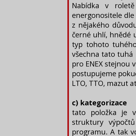
Nabídka v roletě
energonositele dle
z nějakého důvodu 
černé uhlí, hnědé u
typ tohoto tuhého
všechna tato tuhá 
pro ENEX stejnou vo
postupujeme pokud 
LTO, TTO, mazut at
c) kategorizace
tato položka je 
struktury výpočt
programu. A tak vo