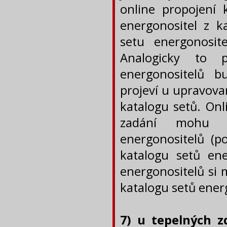
online propojení
energonositel z k
setu energonosite
Analogicky to p
energonositelů b
projeví u upravova
katalogu setů. Onl
zadání mohu u
energonositelů (po
katalogu setů ene
energonositelů si 
katalogu setů ener
7) u tepelných z