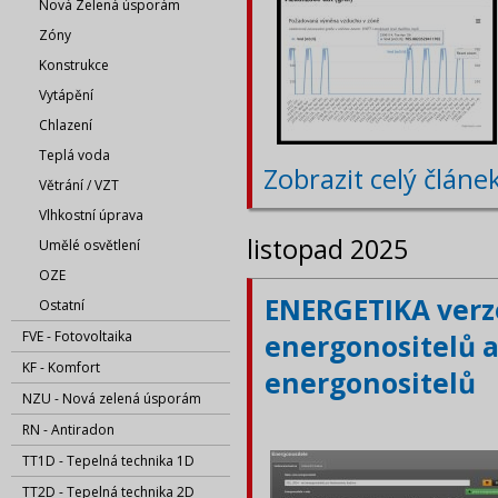
Nová Zelená úsporám
Zóny
Konstrukce
Vytápění
Chlazení
Teplá voda
Zobrazit celý článe
Větrání / VZT
Vlhkostní úprava
listopad 2025
Umělé osvětlení
OZE
ENERGETIKA verze
Ostatní
FVE - Fotovoltaika
energonositelů a
KF - Komfort
energonositelů
NZU - Nová zelená úsporám
RN - Antiradon
TT1D - Tepelná technika 1D
TT2D - Tepelná technika 2D