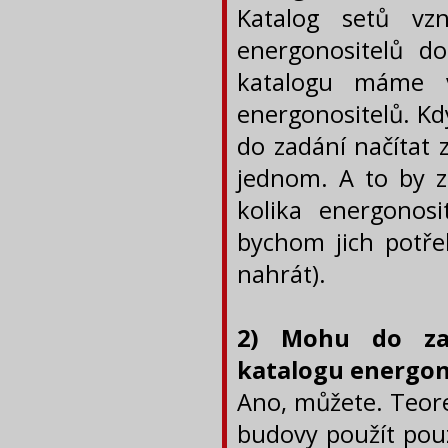
Katalog setů vzn
energonositelů d
katalogu máme v
energonositelů. Kd
do zadání načítat 
jednom. A to by za
kolika energonosi
bychom jich potře
nahrát).
2) Mohu do zad
katalogu energon
Ano, můžete. Teore
budovy použít pouz