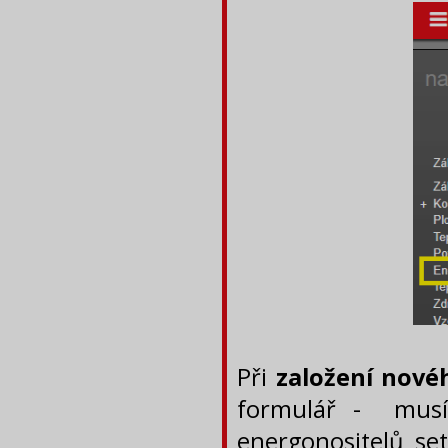
Při
založení nové
formulář - musí
energonositelů se