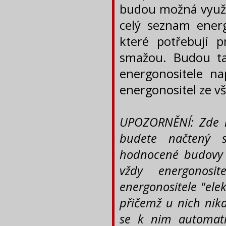
budou možná využív
celý seznam energ
které potřebují 
smažou. Budou ta
energonositele na
energonositel ze v
UPOZORNĚNÍ: Zde m
budete načtený 
hodnocené budovy 
vždy energonosi
energonositele "ele
přičemž u nich nik
se k nim automati