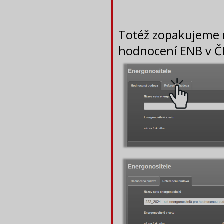
Totéž zopakujeme 
hodnocení ENB v Č