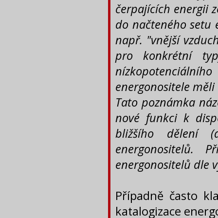
čerpajících energii 
do načteného setu e
např. "vnější vzduch
pro konkrétní ty
nízkopotenciálníh
energonositele měli 
Tato poznámka názor
nové funkci k disp
bližšího dělení
energonositelů. P
energonositelů dle 
Případně často kla
katalogizace ener