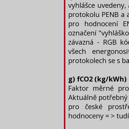
vyhlášce uvedeny,
protokolu PENB a 
pro hodnocení E
označení "vyhláško
závazná - RGB kód
všech energonosi
protokolech se s b
g) fCO2 (kg/kWh)
Faktor měrné pro
Aktuálně potřebný 
pro české prost
hodnoceny = > tudí