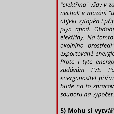
"elektřina" vždy v 
nechali v mazání "u
objekt vytápěn i př
plyn apod. Obdobn
elektřiny. Na tomto
okolního prostředí
exportované energie
Proto i tyto energ
zadávám FVE. Po
energonositel přiř
bude na to zpracov
souboru na výpočet
5) Mohu si vytvář