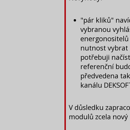
"pár kliků" nav
vybranou vyhlá
energonositelů 
nutnost vybrat 
potřebuji načí
referenční budo
předvedena tak
kanálu DEKSOF
V důsledku zapraco
modulů zcela nový