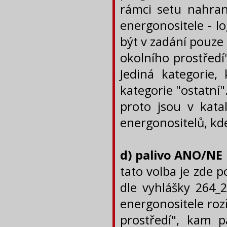
rámci setu nahra
energonositele - l
být v zadání pouze
okolního prostředí"
Jediná kategorie,
kategorie "ostatní
proto jsou v kata
energonositelů, kd
d) palivo ANO/NE
tato volba je zde 
dle vyhlášky 264_2
energonositele roz
prostředí", kam p