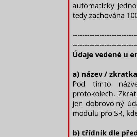
automaticky jedno
tedy zachována 100
--------------------------
--------------------------
Údaje vedené u e
a) název / zkratk
Pod tímto názv
protokolech. Zkra
jen dobrovolný úda
modulu pro SR, kde
b) třídník dle pře