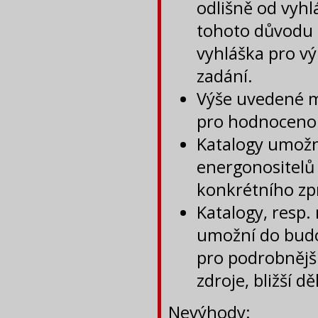
odlišně od vyhl
tohoto důvodu b
vyhláška pro v
zadání.
Výše uvedené m
pro hodnocenou
Katalogy umožní
energonositelů 
konkrétního zp
Katalogy, resp
umožní do bud
pro podrobnějš
zdroje, bližší dě
Nevýhody: