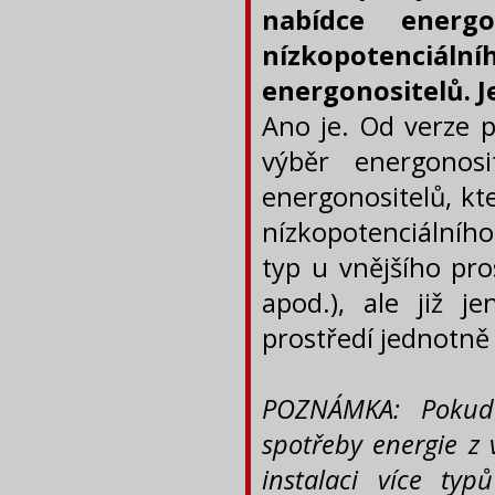
nabídce energ
nízkopotenciáln
energonositelů. J
Ano je. Od verze p
výběr energonos
energonositelů, kt
nízkopotenciálního
typ u vnějšího pro
apod.), ale již je
prostředí jednotně
POZNÁMKA: Pokud b
spotřeby energie z 
instalaci více ty