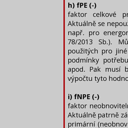
h) fPE (-)
faktor celkové p
Aktuálně se nepouž
např. pro energon
78/2013 Sb.). M
použitých pro jiné
podmínky potřebuj
apod. Pak musí b
výpočtu tyto hodn
i) fNPE (-)
faktor neobnovitel
Aktuálně patrně zás
primární (neobnovi