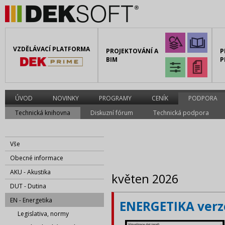
VZDĚLÁVACÍ PLATFORMA
PROJEKTOVÁNÍ A
P
BIM
P
ÚVOD
NOVINKY
PROGRAMY
CENÍK
PODPORA
Technická knihovna
Diskuzní fórum
Technická podpora
Vše
Obecné informace
AKU - Akustika
květen 2026
DUT - Dutina
EN - Energetika
ENERGETIKA verze
Legislativa, normy