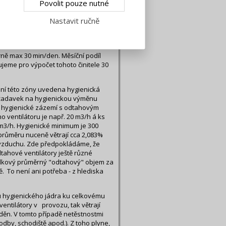
Povolit pouze nutné
dání:
Nastavit ručně
mto "VZT" zařízením
ně max 30 min/den. Měsíční podíl
jeme pro výpočet tohoto činitele 30
vání této zóny uvedena hygienická
ožadavek na hygienickou výměnu
é hygienické zázemí s odtahovým
 ventilátoru je např. 20 m3/h á ks
 m3/h. Hygienické minimum je 300
 průměru nuceně větrají cca 2,083%
y vzduchu. Zde předpokládáme, že
tahové ventilátory ještě různé
elkový průměrný "odtahový" objem za
. To není ani potřeba - z hlediska
 hygienického jádra ku celkovému
entilátory v provozu, tak větrají
áděn. V tomto případě netěstnostmi
odby, schodiště apod.). Z toho plyne,