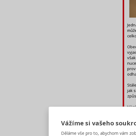
Jedn
může
celk
Obec
vyja
však
nuce
prov
odh
Stále
jak 
způs
V ka
kter
větr
Vážíme si vašeho soukr
měs
Děláme vše pro to, abychom vám zobr