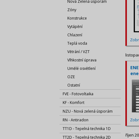
Nová Zelená úsporám
Zóny
Konstrukce
Vytápění
Chlazení
Zobr
Teplá voda
Větrání / VZT
listopa
Vlhkostní úprava
ENE
Umělé osvětlení
ene
OZE
Ostatní
FVE - Fotovoltaika
KF - Komfort
NZU - Nová zelená úsporám
Zobr
RN - Antiradon
TT1D - Tepelná technika 1D
říjen 2
TT2D - Tepelná technika 2D