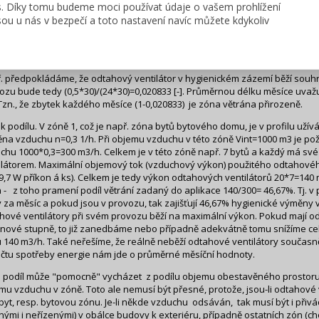
s. Díky tomu budeme moci používat údaje o vašem prohlížení
d zadáváme takové zařízení v měsíčním modulu výpočtu, je základem za
ou u nás v bezpečí a toto nastavení navíc můžete kdykoliv
činitel časového provozu VZT zařízení ft,vent [-] za měsíc
podíl na dodávce čerstvého (hygienicky nutná výměna) vzduchu zóny tí
. předpokládáme, že odtahový ventilátor v hygienickém zázemí běží souhr
ozu bude tedy (0,5*30)/(24*30)=0,020833 [-]. Průměrnou délku měsíce uvažu
 Tzn., že zbytek každého měsíce (1-0,020833) je zóna větrána přirozeně.
 k podílu. V zóně 1, což je např. zóna bytů bytového domu, je v profilu uží
na vzduchu n=0,3 1/h. Při objemu vzduchu v této zóně Vint=1000 m3 je p
chu 1000*0,3=300 m3/h. Celkem je v této zóně např. 7 bytů a každý má sv
ilátorem. Maximální objemový tok (vzduchový výkon) použitého odtahového
 9,7 W příkon á ks). Celkem je tedy výkon odtahových ventilátorů 20*7=140
 - z toho pramení podíl větrání zadaný do aplikace 140/300= 46,67%. Tj. v
 za měsíc a pokud jsou v provozu, tak zajišťují 46,67% hygienické výměn
hové ventilátory při svém provozu běží na maximální výkon. Pokud mají od
nové stupně, to již zanedbáme nebo případně adekvátně tomu snížíme c
 140 m3/h. Také neřešíme, že reálně neběží odtahové ventilátory současně
čtu spotřeby energie nám jde o průměrné měsíční hodnoty.
 podíl může "pomocně" vycházet z podílu objemu obestavěného prostoru
mu vzduchu v zóně. Toto ale nemusí být přesné, protože, jsou-li odtahové v
 byt, resp. bytovou zónu. Je-li někde vzduchu odsáván, tak musí být i přiv
enými i neřízenými) v obálce budovy k exteriéru, případně ostatních zón (ch