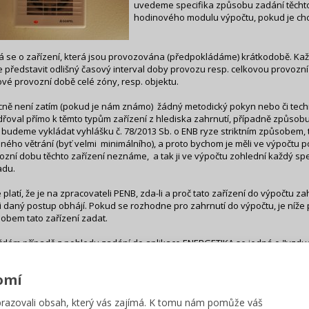
uvedeme specifika způsobu zadání těchto
hodinového modulu výpočtu, pokud je ch
á se o zařízení, která jsou provozována (předpokládáme) krátkodobě. Ka
 představit odlišný časový interval doby provozu resp. celkovou provozn
ové provozní době celé zóny, resp. objektu.
ně není zatím (pokud je nám známo) žádný metodický pokyn nebo či techni
dřoval přímo k těmto typům zařízení z hlediska zahrnutí, případně způsob
 budeme vykládat vyhlášku č. 78/2013 Sb. o ENB ryze striktním způsobem, ta
ného větrání (byť velmi minimálního), a proto bychom je měli ve výpočtu pos
ozní dobu těchto zařízení neznáme, a tak ji ve výpočtu zohlední každý sp
adu.
 platí, že je na zpracovateli PENB, zda-li a proč tato zařízení do výpočtu za
si daný postup obhájí. Pokud se rozhodne pro zahrnutí do výpočtu, je níž
obem tato zařízení zadat.
ždém případě z pohledu zadání do aplikace ENERGETIKA se jedná o "vzduch
é je příčinou nucené výměny vzduchu mezi interiérem a exteriérem. V tako
án (částečně) a na formuláři VZDUCHOTECHNIKA zadáme takové zařízení (t
omí
íční modul výpočtu:
azovali obsah, který vás zajímá. K tomu nám pomůže váš