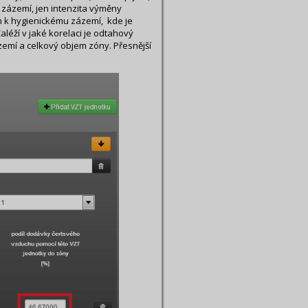
é zázemí, jen intenzita výměny
 k hygienickému zázemí, kde je
aléží v jaké korelaci je odtahový
emí a celkový objem zóny. Přesnější