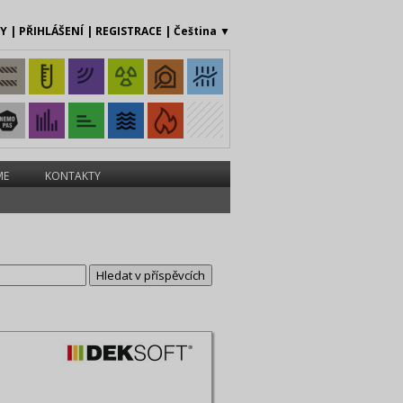
MY
|
PŘIHLÁŠENÍ
|
REGISTRACE
|
Čeština
▼
ME
KONTAKTY