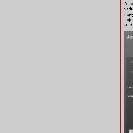
že o
vzdu
nejv
obje
je v