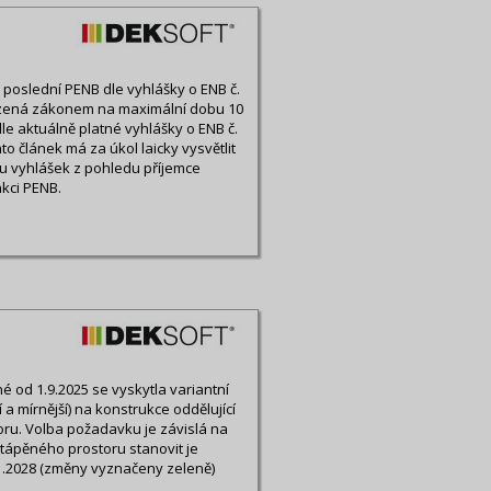
ny poslední PENB dle vyhlášky o ENB č.
ezená zákonem na maximální dobu 10
le aktuálně platné vyhlášky o ENB č.
o článek má za úkol laicky vysvětlit
u vyhlášek z pohledu příjemce
kci PENB.
 od 1.9.2025 se vyskytla variantní
a mírnější) na konstrukce oddělující
ru. Volba požadavku je závislá na
tápěného prostoru stanovit je
1.2028 (změny vyznačeny zeleně)