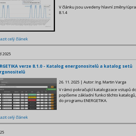
V článku jsou uvedeny hlavní změny/úpr
8.1.4
azit celý článek
d 2025
RGETIKA verze 8.1.0 - Katalog energonositelů a katalog setů
rgonositelů
26. 11. 2025 | Autor: Ing. Martin Varga
V rámci pokračující katalogizace vstupů do
popíšeme základní funkci těchto katalogů,
do programu ENERGETIKA.
azit celý článek
025