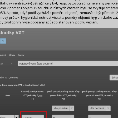
dtahový ventilátor(y) větrá(jí) celý byt, resp. bytovou zónu nejen hygienick
chu k poměru objemu vzduchu v různých částech bytu se zvyšuje směrem
yšší. A proto, když podíl vychází z poměru objemů, nemusí to být přesné. Z
mový průtok, hygienická nutnost větrat a poměry objemů hygienického záz
ždy zvolit první výše popsaný způsob stanovení podílu větrání.