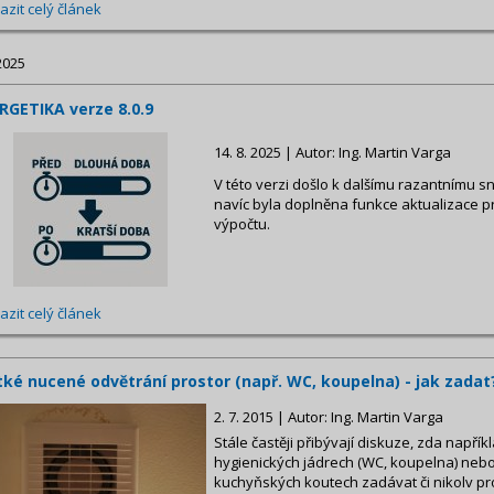
azit celý článek
2025
RGETIKA verze 8.0.9
14. 8. 2025 | Autor: Ing. Martin Varga
V této verzi došlo k dalšímu razantnímu 
navíc byla doplněna funkce aktualizace 
výpočtu.
azit celý článek
tké nucené odvětrání prostor (např. WC, koupelna) - jak zadat
2. 7. 2015 | Autor: Ing. Martin Varga
Stále častěji přibývají diskuze, zda napří
hygienických jádrech (WC, koupelna) nebo 
kuchyňských koutech zadávat či nikolv pr