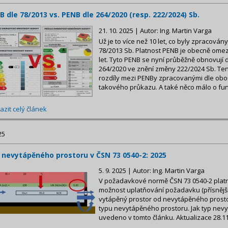
B dle 78/2013 vs. PENB dle 264/2020 (resp. 222/2024) Sb.
21. 10. 2025 | Autor: Ing. Martin Varga
Už je to více než 10 let, co byly zpracová
78/2013 Sb. Platnost PENB je obecně om
let. Tyto PENB se nyní průběžně obnovují d
264/2020 ve znění změny 222/2024 Sb. Tent
rozdíly mezi PENBy zpracovanými dle obo
takového průkazu. A také něco málo o fun
azit celý článek
25
 nevytápěného prostoru v ČSN 73 0540-2: 2025
5. 9. 2025 | Autor: Ing. Martin Varga
V požadavkové normě ČSN 73 0540-2 platné
možnost uplatňování požadavku (přísnější 
vytápěný prostor od nevytápěného prosto
typu nevytápěného prostoru. Jak typ nevy
uvedeno v tomto článku. Aktualizace 28.1