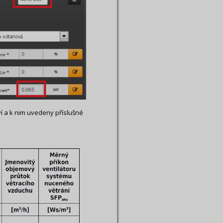
ví a k nim uvedeny příslušné