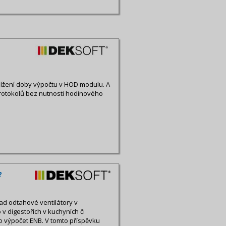
snížení doby výpočtu v HOD modulu. A
protokolů bez nutnosti hodinového
?
klad odtahové ventilátory v
v digestořích v kuchyních či
o výpočet ENB. V tomto příspěvku