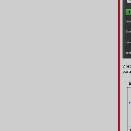
V pr
para