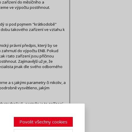
 zařízení do měsíčního a
ceme ve výpočtu postihnout.
ždý si pod pojmem "krátkodobě"
í dobu takového zařízení ve vztahu k
cký právní předpis, který by se
u zahrnutí do výpočtu ENB. Pokud
k i tato zařízení jsou příčinou
tihnout. Zajímavější už je, že
ecialista jinak dle svého odborného
hrne a s jakými parametry či nikoliv, a
e podrobně vysvětleno, jakým
otechniku", protože je to zařízení,
vém případě je interiér (zóna) nuceně
yp většinou odtahový).
Povolit všechny cookies