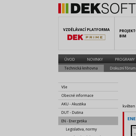
VZDĚLÁVACÍ PLATFORMA
PROJEKT
BIM
ÚVOD
NOVINKY
PROGRAMY
Technická knihovna
Diskuzní fórum
Vše
Obecné informace
AKU - Akustika
květen
DUT - Dutina
ENE
EN - Energetika
Legislativa, normy