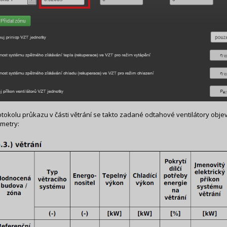
otokolu průkazu v části větrání se takto zadané odtahové ventilátory obje
metry: