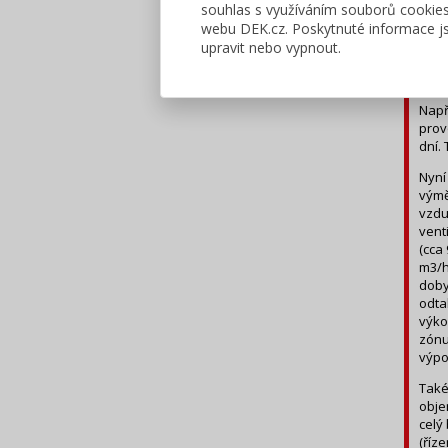
souhlas s využíváním souborů cookie
Poku
webu DEK.cz. Poskytnuté informace js
upravit nebo vypnout.
Např
prov
dní.
Nyní
výmě
vzdu
vent
(cca
m3/h
doby
odta
výko
zónu
výpo
Také
obje
celý
(říz