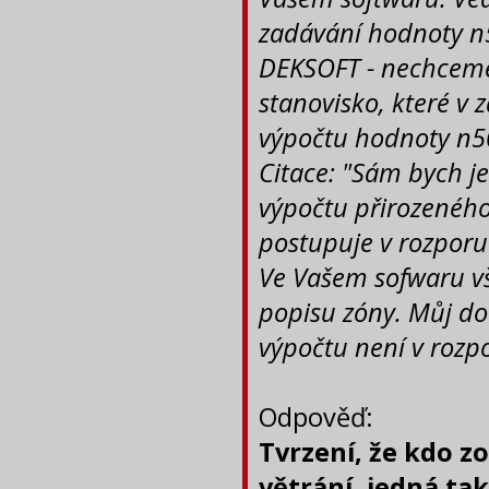
zadávání hodnoty n5
DEKSOFT - nechceme 
stanovisko, které v 
výpočtu hodnoty n5
Citace: "Sám bych j
výpočtu přirozeného
postupuje v rozporu 
Ve Vašem sofwaru vš
popisu zóny. Můj do
výpočtu není v roz
Odpověď:
Tvrzení, že kdo z
větrání, jedná ta