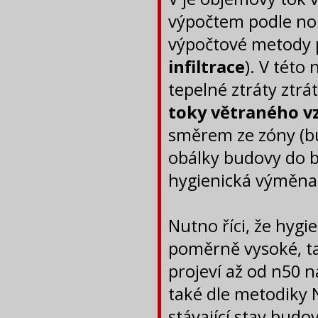
výpočtem podle n
výpočtové metody 
infiltrace
). V této
tepelné ztráty ztr
toky větraného 
směrem ze zóny (bud
obálky budovy do b
hygienická výměna
Nutno říci, že hygi
poměrně vysoké, ta
projeví až od n50 n
také dle metodiky 
stávající stav budo