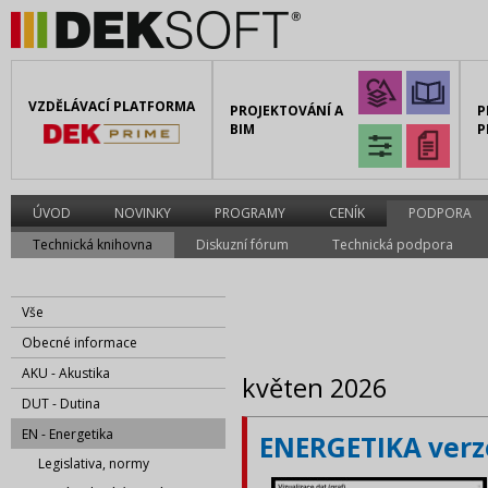
VZDĚLÁVACÍ PLATFORMA
PROJEKTOVÁNÍ A
P
BIM
P
ÚVOD
NOVINKY
PROGRAMY
CENÍK
PODPORA
Technická knihovna
Diskuzní fórum
Technická podpora
Vše
Obecné informace
AKU - Akustika
květen 2026
DUT - Dutina
EN - Energetika
ENERGETIKA verze
Legislativa, normy