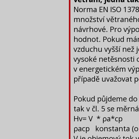
Norma EN ISO 1378
množství větraného
návrhové. Pro výpo
hodnot. Pokud mám
vzduchu vyšší než j
vysoké netěsnosti 
v energetickém vý
případě uvažovat p
Pokud půjdeme do 
tak v čl. 5 se měrn
Hv= V * ρa*cp
ρacp konstanta (o
V je objemový tok 