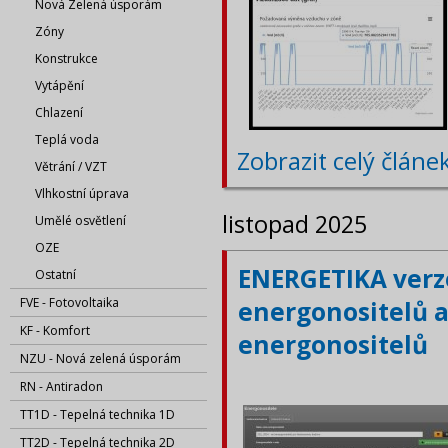
Nová Zelená úsporám
Zóny
Konstrukce
Vytápění
Chlazení
Teplá voda
Zobrazit celý článe
Větrání / VZT
Vlhkostní úprava
listopad 2025
Umělé osvětlení
OZE
ENERGETIKA verze
Ostatní
FVE - Fotovoltaika
energonositelů a
KF - Komfort
energonositelů
NZU - Nová zelená úsporám
RN - Antiradon
TT1D - Tepelná technika 1D
TT2D - Tepelná technika 2D