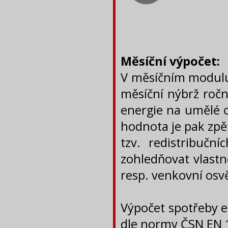
Měsíční výpočet:
V měsíčním modulu 
měsíční nýbrž ročn
energie na umělé o
hodnota je pak zpě
tzv. redistribuční
zohledňovat vlastn
resp. venkovní osvě
Výpočet spotřeby e
dle normy ČSN EN 15