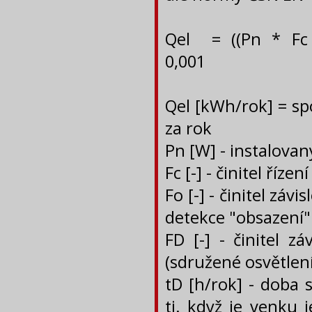
Qel = ((Pn * Fc 
0,001 
Qel [kWh/rok] = sp
za rok
Pn [W] - instalovan
Fc [-] - činitel říz
Fo [-] - činitel zá
detekce "obsazení"
FD [-] - činitel z
(sdružené osvětlení
tD [h/rok] - doba 
tj. když je venku 