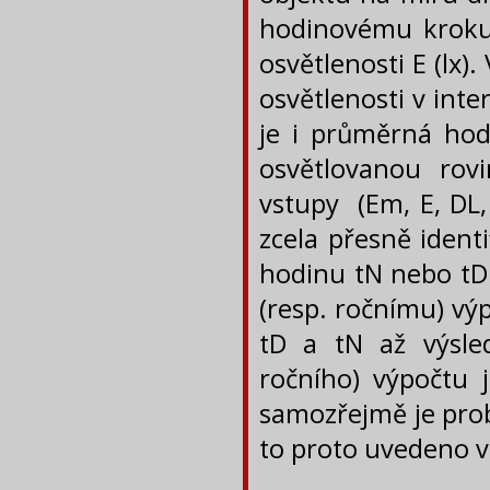
hodinovému kroku
osvětlenosti E (lx
osvětlenosti v inte
je i průměrná hodn
osvětlovanou rov
vstupy (Em, E, DL
zcela přesně identi
hodinu tN nebo tD.
(resp. ročnímu) vý
tD a tN až výsle
ročního) výpočtu 
samozřejmě je prob
to proto uvedeno v