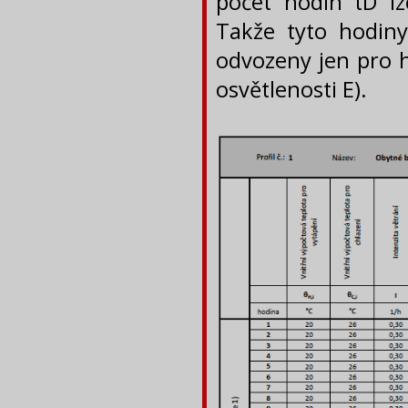
počet hodin tD lz
Takže tyto hodiny
odvozeny jen pro h
osvětlenosti E).