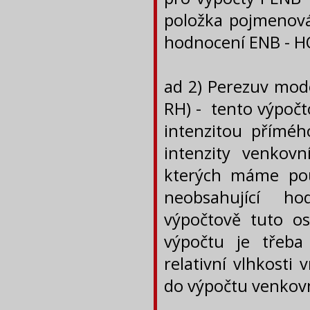
položka pojmenová
hodnocení ENB - H
ad 2) Perezuv mode
RH) - tento výpočt
intenzitou příméh
intenzity venkovn
kterých máme použ
neobsahující ho
výpočtově tuto os
výpočtu je třeba
relativní vlhkosti
do výpočtu venkovn