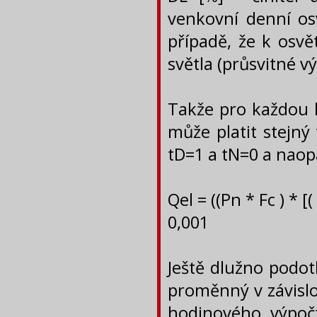
venkovní denní osv
případě, že k osvě
světla (průsvitné v
Takže pro každou 
může platit stejný
tD=1 a tN=0 a naopa
Qel = ((Pn * Fc ) * [(
0,001 
Ještě dlužno podot
proměnný v závislo
hodinového výpoč