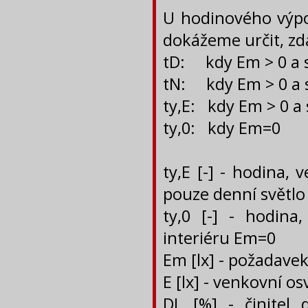
U hodinového výpo
dokážeme určit, zd
tD: kdy Em > 0 a 
tN: kdy Em > 0 a s
ty,E: kdy Em > 0 a
ty,0: kdy Em=0
ty,E [-] - hodina,
pouze denní světlo
ty,0 [-] - hodina
interiéru Em=0
Em [lx] - požadavek
E [lx] - venkovní os
DL [%] - činitel 