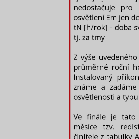
nedostačuje pro 
osvětlení Em jen d
tN [h/rok] - doba 
tj. za tmy
Z výše uvedeného 
průměrné roční ho
Instalovaný přík
známe a zadáme 
osvětlenosti a typu
Ve finále je tato
měsíce tzv. redist
činitele z tabulky