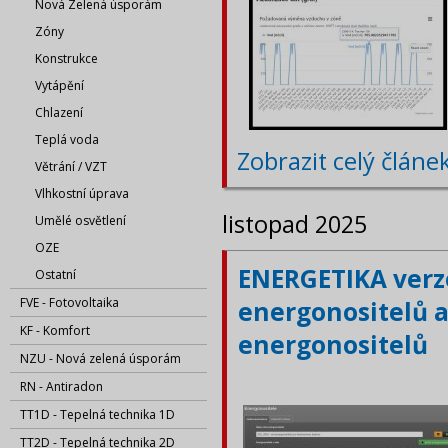
Nová Zelená úsporám
Zóny
Konstrukce
Vytápění
Chlazení
Teplá voda
Zobrazit celý článe
Větrání / VZT
Vlhkostní úprava
listopad 2025
Umělé osvětlení
OZE
ENERGETIKA verze
Ostatní
FVE - Fotovoltaika
energonositelů a
KF - Komfort
energonositelů
NZU - Nová zelená úsporám
RN - Antiradon
TT1D - Tepelná technika 1D
TT2D - Tepelná technika 2D