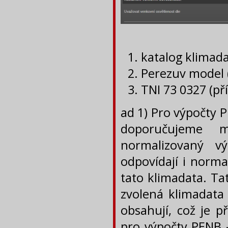
katalog klimada
Perezuv model (
TNI 73 0327 (př
ad 1) Pro výpočty 
doporučujeme 
normalizovaný v
odpovídají i norma
tato klimadata. Ta
zvolená klimadata
obsahují, což je 
pro výpočty PENB -