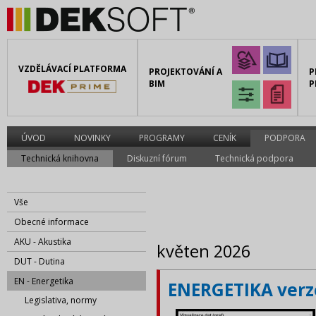
VZDĚLÁVACÍ PLATFORMA
PROJEKTOVÁNÍ A
P
BIM
P
ÚVOD
NOVINKY
PROGRAMY
CENÍK
PODPORA
Technická knihovna
Diskuzní fórum
Technická podpora
Vše
Obecné informace
AKU - Akustika
květen 2026
DUT - Dutina
EN - Energetika
ENERGETIKA verze
Legislativa, normy