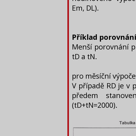
Em, DL).
Příklad porovnání
Menší porovnání př
tD a tN.
pro měsíční výpoče
V případě RD je v 
předem stanove
(tD+tN=2000).