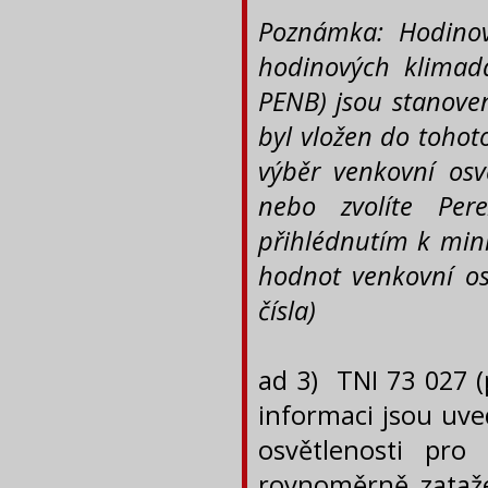
Poznámka: Hodinov
hodinových klimad
PENB) jsou stanove
byl vložen do tohot
výběr venkovní osv
nebo zvolíte Per
přihlédnutím k min
hodnot venkovní os
čísla)
ad 3) TNI 73 027 (
informaci jsou uv
osvětlenosti pr
rovnoměrně zataže