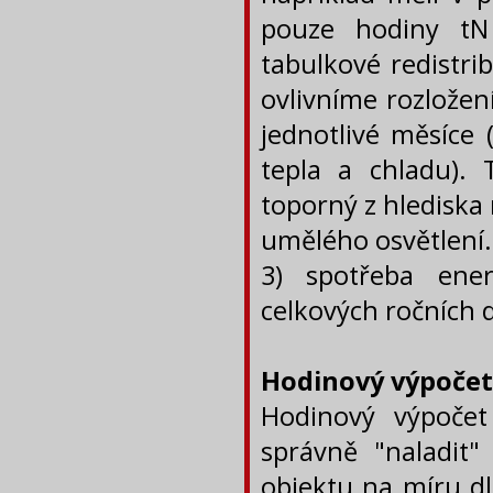
pouze hodiny tN
tabulkové redistri
ovlivníme rozložen
jednotlivé měsíce 
tepla a chladu).
toporný z hlediska
umělého osvětlení.
3) spotřeba ene
celkových ročních d
Hodinový výpočet
Hodinový výpočet
správně "naladit
objektu na míru dl