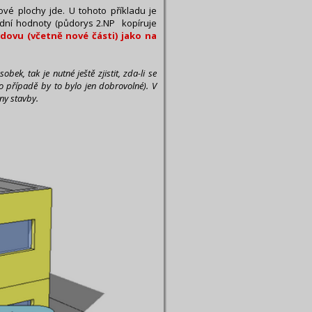
vé plochy jde. U tohoto příkladu je
dní hodnoty (půdorys 2.NP kopíruje
ovu (včetně nové části) jako na
k, tak je nutné ještě zjistit, zda-li se
o případě by to bylo jen dobrovolné). V
ny stavby.