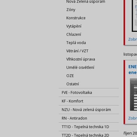
Nová Zelená úsporám
Zóny
Konstrukce
Vytápění
Chlazení
Zobr
Teplá voda
Větrání / VZT
listopa
Vlhkostní úprava
ENE
Umělé osvětlení
ene
OZE
Ostatní
FVE - Fotovoltaika
KF - Komfort
NZU - Nová zelená úsporám
Zobr
RN - Antiradon
TT1D - Tepelná technika 1D
říjen 2
TT2D - Tepelná technika 2D