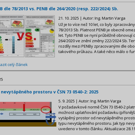
B dle 78/2013 vs. PENB dle 264/2020 (resp. 222/2024) Sb.
21. 10. 2025 | Autor: Ing. Martin Varga
Už je to více než 10 let, co byly zpracová
78/2013 Sb. Platnost PENB je obecně om
let. Tyto PENB se nyní průběžně obnovují d
264/2020 ve znění změny 222/2024 Sb. Tent
rozdíly mezi PENBy zpracovanými dle obo
takového průkazu. A také něco málo o fun
azit celý článek
25
 nevytápěného prostoru v ČSN 73 0540-2: 2025
5. 9. 2025 | Autor: Ing. Martin Varga
V požadavkové normě ČSN 73 0540-2 platné
možnost uplatňování požadavku (přísnější 
vytápěný prostor od nevytápěného prosto
typu nevytápěného prostoru. Jak typ nevy
uvedeno v tomto článku. Aktualizace 28.1