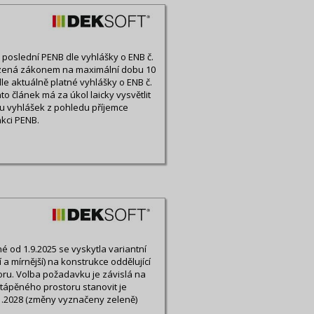
ny poslední PENB dle vyhlášky o ENB č.
ezená zákonem na maximální dobu 10
le aktuálně platné vyhlášky o ENB č.
o článek má za úkol laicky vysvětlit
u vyhlášek z pohledu příjemce
kci PENB.
 od 1.9.2025 se vyskytla variantní
a mírnější) na konstrukce oddělující
ru. Volba požadavku je závislá na
tápěného prostoru stanovit je
1.2028 (změny vyznačeny zeleně)