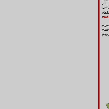
v 1.
rozh
půdo
změn
Pozná
jedn
přípa