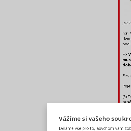
Jak 
"(3)
dvou
podl
=> V
mus
dok
Pozn
Poje
(5) 
a) n
b) p
c) s
Vážíme si vašeho soukr
pova
Děláme vše pro to, abychom vám zobr
Přík