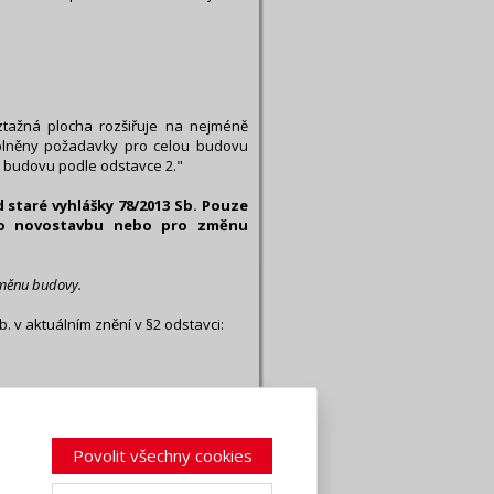
ztažná plocha rozšiřuje na nejméně
splněny požadavky pro celou budovu
u budovu podle odstavce 2."
 staré vyhlášky 78/2013 Sb. Pouze
ro novostavbu nebo pro změnu
změnu budovy.
 v aktuálním znění v §2 odstavci:
zně propojena s dosavadní stavbou,
ničení stavby; za stavební úpravu se
Povolit všechny cookies