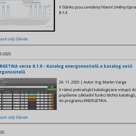
V článku jsou uvedeny hlavní změny/úpr
8.1.4
azit celý článek
d 2025
RGETIKA verze 8.1.0 - Katalog energonositelů a katalog setů
rgonositelů
26. 11. 2025 | Autor: Ing. Martin Varga
V rámci pokračující katalogizace vstupů do
popíšeme základní funkci těchto katalogů,
do programu ENERGETIKA.
azit celý článek
025