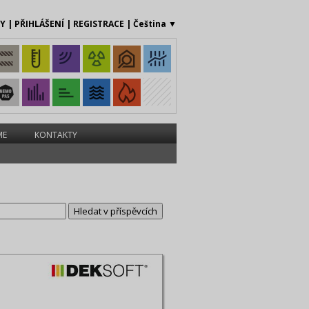
MY
|
PŘIHLÁŠENÍ
|
REGISTRACE
|
Čeština
▼
ME
KONTAKTY