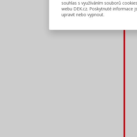
souhlas s využíváním souborů cookie
Máme
webu DEK.cz. Poskytnuté informace js
upravit nebo vypnout.