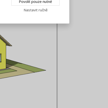
Povolit pouze nutné
nou nástavbu:
Nastavit ručně