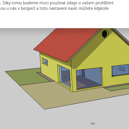
s. Díky tomu budeme moci používat údaje o vašem prohlížení
 RD s obytným 1.NP a nevytápěnou půdou. Majitel se rozhodne pro obyt
ou u nás v bezpečí a toto nastavení navíc můžete kdykoliv
=>