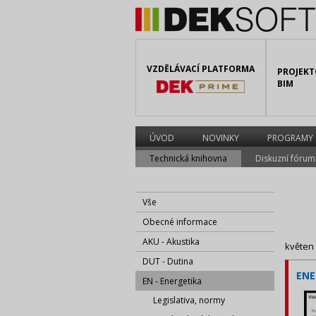
VZDĚLÁVACÍ PLATFORMA
PROJEKT
BIM
ÚVOD
NOVINKY
PROGRAMY
Technická knihovna
Diskuzní fórum
Vše
Obecné informace
AKU - Akustika
květen
DUT - Dutina
ENE
EN - Energetika
Legislativa, normy