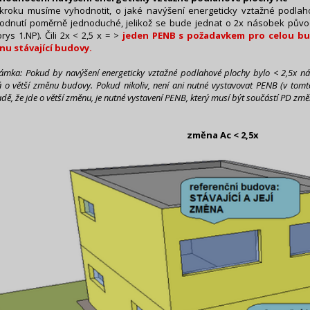
 kroku musíme vyhodnotit, o jaké navýšení energeticky vztažné podlaho
odnutí poměrně jednoduché, jelikož se bude jednat o 2x násobek půvo
rys 1.NP). Čili 2x < 2,5 x = >
jeden PENB s požadavkem pro celou bud
u stávající budovy.
mka: Pokud by navýšení energeticky vztažné podlahové plochy bylo < 2,5x násobe
á o větší změnu budovy. Pokud nikoliv, není ani nutné vystavovat PENB (v tomt
dě, že jde o větší změnu, je nutné vystavení PENB, který musí být součástí PD změ
změna Ac < 2,5x