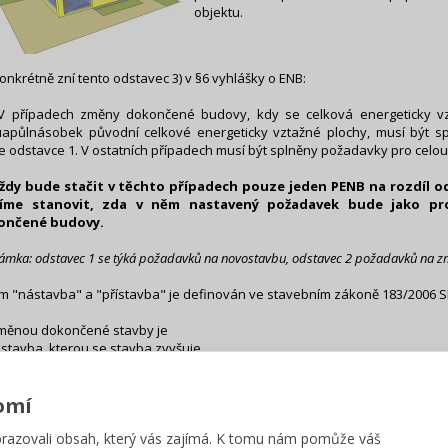
objektu.
konkrétně zní tento odstavec 3) v §6 vyhlášky o ENB:
 V případech změny dokončené budovy, kdy se celková energeticky v
apůlnásobek původní celkové energeticky vztažné plochy, musí být 
e odstavce 1. V ostatních případech musí být splněny požadavky pro celo
ždy bude stačit v těchto případech pouze jeden PENB na rozdíl od
íme stanovit, zda v něm nastavený požadavek bude jako p
ončené budovy.
ámka: odstavec 1 se týká požadavků na novostavbu, odstavec 2 požadavků na 
m "nástavba" a "přístavba" je definován ve stavebním zákoně 183/2006 Sb.
Změnou dokončené stavby je
ástavba, kterou se stavba zvyšuje,
řístavba, kterou se stavba půdorysně rozšiřuje a která je vzájemně provo
tavební úprava, při které se zachovává vnější půdorysné i výškové ohra
omí
žuje též zateplení pláště stavby.
azovali obsah, který vás zajímá. K tomu nám pomůže váš
lad z praxe: