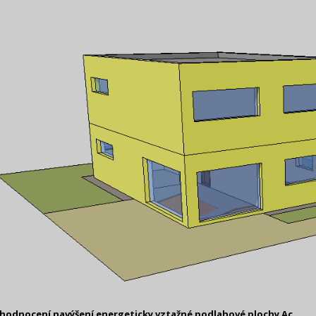
yhodnocení navýšení energeticky vztažné podlahové plochy Ac