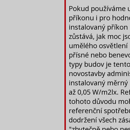
Pokud používáme u
příkonu i pro hodno
instalovaný příkon
zůstává, jak moc j
umělého osvětlení 
přísné nebo benevo
typy budov je tent
novostavby adminis
instalovaný měrný 
až 0,05 W/m2lx. Ref
tohoto důvodu moh
referenční spotřebu
dodržení všech zás
"zbytečně nebo nes