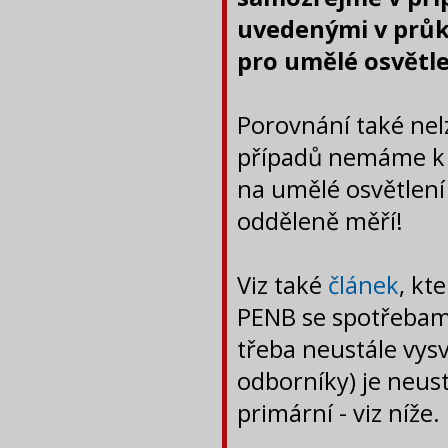
uvedenými v průk
pro umělé osvětl
Porovnání také nelz
případů nemáme k d
na umělé osvětlen
odděleně měří!
Viz také
článek
, kt
PENB se spotřebami
třeba neustále vys
odborníky) je neus
primární - viz níže.