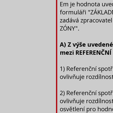
Em je hodnota uved
formuláři "ZÁKLADN
zadává zpracovatel
ZÓNY".
A) Z výše uvedené
mezi REFERENČNÍ
1) Referenční spo
ovlivňuje rozdílnos
2) Referenční spo
ovlivňuje rozdílno
osvětlení pro hodn