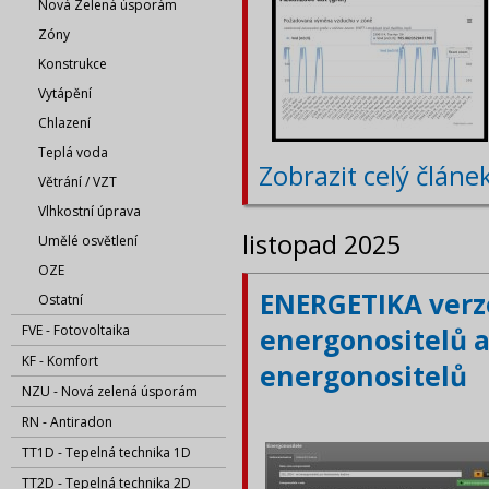
Nová Zelená úsporám
Zóny
Konstrukce
Vytápění
Chlazení
Teplá voda
Zobrazit celý článe
Větrání / VZT
Vlhkostní úprava
listopad 2025
Umělé osvětlení
OZE
ENERGETIKA verze
Ostatní
FVE - Fotovoltaika
energonositelů a
KF - Komfort
energonositelů
NZU - Nová zelená úsporám
RN - Antiradon
TT1D - Tepelná technika 1D
TT2D - Tepelná technika 2D