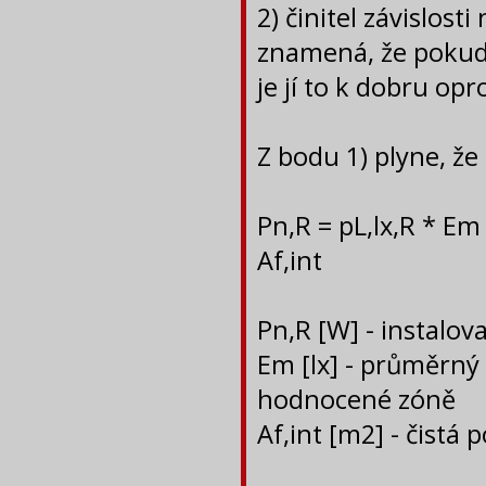
2) činitel závislost
znamená, že pokud
je jí to k dobru op
Z bodu 1) plyne, že
Pn,R = pL,lx,R * Em
Af,i
Pn,R [W] - instalo
Em [lx] - průměrný
hodnocené zóně
Af,int [m2] - čistá