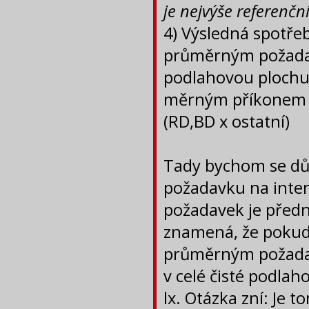
je nejvýše referenčn
4) Výsledná spotře
průměrným požadav
podlahovou plochu
měrným příkonem pL
(RD,BD x ostatní)
Tady bychom se dů
požadavku na inten
požadavek je předna
znamená, že pokud n
průměrným požadav
v celé čisté podlah
lx. Otázka zní: Je