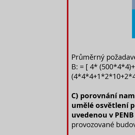
Průměrný požadavek
B: = [ 4* (500*4*4)+
(4*4*4+1*2*10+2*4*
C) porovnání nam
umělé osvětlení 
uvedenou v PENB
provozované budo