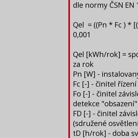
dle normy ČSN EN 15
Qel = ((Pn * Fc ) * [(
0,001 
Qel [kWh/rok] = sp
za rok
Pn [W] - instalovan
Fc [-] - činitel říz
Fo [-] - činitel zá
detekce "obsazení"
FD [-] - činitel záv
(sdružené osvětlení
tD [h/rok] - doba s