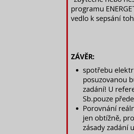
programu ENERGETIK
vedlo k sepsání to
ZÁVĚR:
spotřebu elektr
posuzovanou bu
zadání! U refer
Sb.pouze přede
Porovnání reál
jen obtížně, p
zásady zadání u