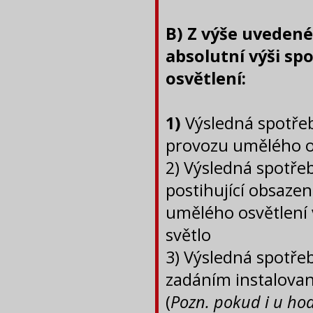
B) Z výše uvedené
absolutní výši sp
osvětlení:
1)
Výsledná spotře
provozu umělého os
2) Výsledná spotřeba
postihující obsazen
umělého osvětlení 
světlo
3) Výsledná spotře
zadáním instalova
(
Pozn. pokud i u ho