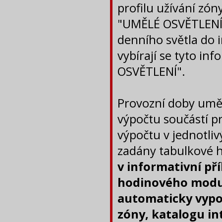
profilu užívání zón
"UMĚLÉ OSVĚTLENÍ". 
denního světla do i
vybírají se tyto i
OSVĚTLENÍ".
Provozní doby uměl
výpočtu součástí pr
výpočtu v jednotli
zadány tabulkové 
v informativní př
hodinového modul
automaticky vypo
zóny, katalogu in