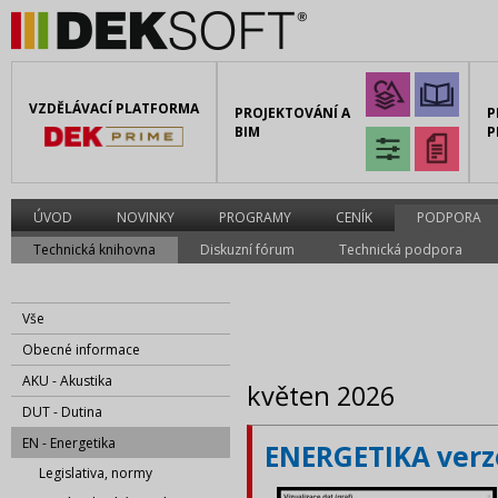
VZDĚLÁVACÍ PLATFORMA
PROJEKTOVÁNÍ A
P
BIM
P
ÚVOD
NOVINKY
PROGRAMY
CENÍK
PODPORA
Technická knihovna
Diskuzní fórum
Technická podpora
Vše
Obecné informace
AKU - Akustika
květen 2026
DUT - Dutina
EN - Energetika
ENERGETIKA verze
Legislativa, normy