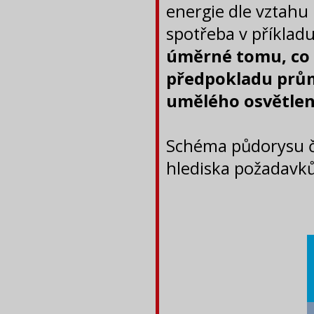
energie dle vztahu 
spotřeba v příklad
úměrné tomu, co 
předpokladu prů
umělého osvětlen
Schéma půdorysu či
hlediska požadavků 