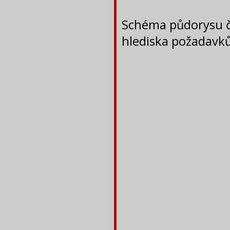
Schéma půdorysu či
hlediska požadavků 