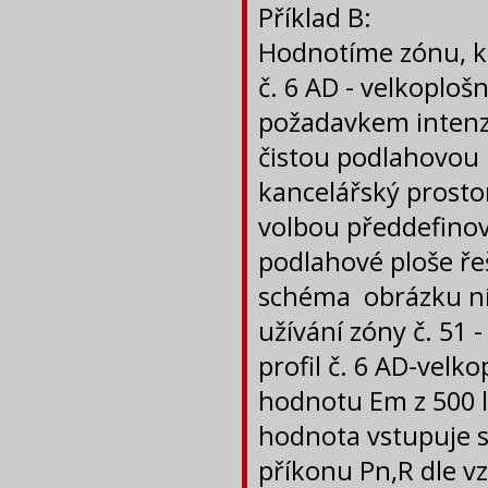
Příklad B:
Hodnotíme zónu, ke
č. 6 AD - velkopl
požadavkem intenzi
čistou podlahovou p
kancelářský prostor
volbou předdefinova
podlahové ploše ře
schéma obrázku níž
užívání zóny č. 51 -
profil č. 6 AD-vel
hodnotu Em z 500 l
hodnota vstupuje 
příkonu Pn,R dle v