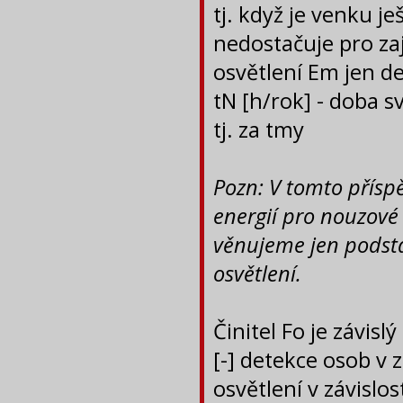
tj. když je venku je
nedostačuje pro za
osvětlení Em jen d
tN [h/rok] - doba s
tj. za tmy
Pozn: V tomto přísp
energií pro nouzové
věnujeme jen podst
osvětlení.
Činitel Fo je závislý
[-] detekce osob v 
osvětlení v závislos