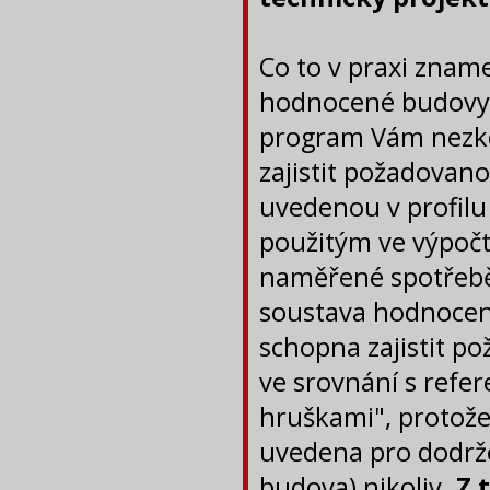
Co to v praxi znam
hodnocené budovy 
program Vám nezko
zajistit požadova
uvedenou v profil
použitým ve výpočt
naměřené spotřebě,
soustava hodnocen
schopna zajistit p
ve srovnání s refe
hruškami", protože
uvedena pro dodrž
budova) nikoliv.
Z 