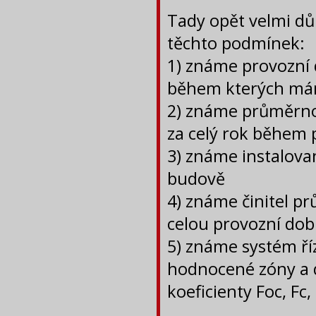
Tady opět velmi dů
těchto podmínek:
1) známe provozní 
během kterých má
2) známe průměrnou
za celý rok během 
3) známe instalova
budově
4) známe činitel p
celou provozní dob
5) známe systém ří
hodnocené zóny a 
koeficienty Foc, Fc