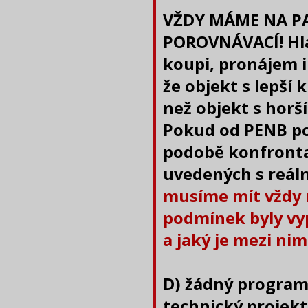
VŽDY MÁME NA PA
POROVNÁVACÍ! Hla
koupi, pronájem i 
že objekt s lepší 
než objekt s horší
Pokud od PENB p
podobě konfronta
uvedených s reál
musíme mít vždy n
podmínek byly vy
a jaký je mezi nimi
D) žádný program
technický projekt