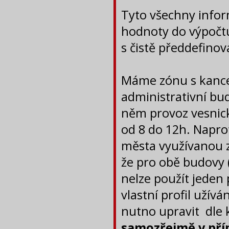
Tyto všechny info
hodnoty do výpočtu P
s čistě předdefinov
Máme zónu s kancel
administrativní bu
něm provoz vesnic
od 8 do 12h. Napr
města využívanou z
že pro obě budovy (
nelze použít jeden 
vlastní profil užívá
nutno upravit dle
samozřejmě v pří