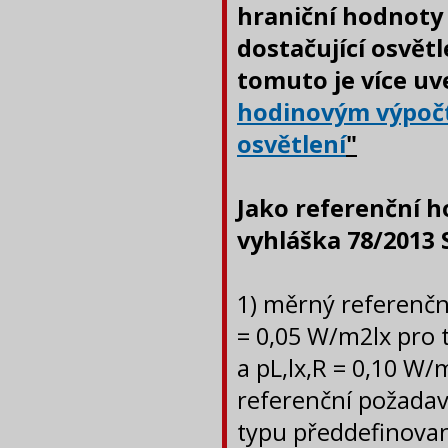
hraniční hodnoty 
dostačující osvět
tomuto je více uv
hodinovým výpočt
osvětlení
"
Jako referenční h
vyhláška 78/2013 
1) měrný referenčn
= 0,05 W/m2lx pro 
a pL,lx,R = 0,10 W
referenční požadave
typu předdefinovan