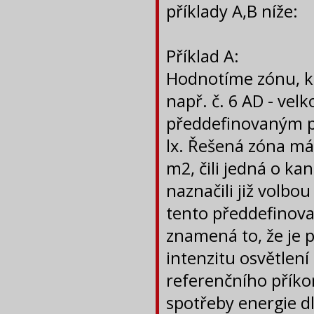
příklady A,B níže:
Příklad A:
Hodnotíme zónu, ke
např. č. 6 AD - ve
předdefinovaným p
lx. Řešená zóna má
m2, čili jedná o ka
naznačili již volbo
tento předdefinov
znamená to, že je 
intenzitu osvětlen
referenčního příko
spotřeby energie dl