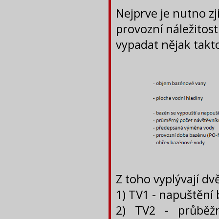
Nejprve je nutno zj
provozní náležitos
vypadat nějak takt
Z toho vyplývají d
1) TV1 - napuštění
2) TV2 - průbě