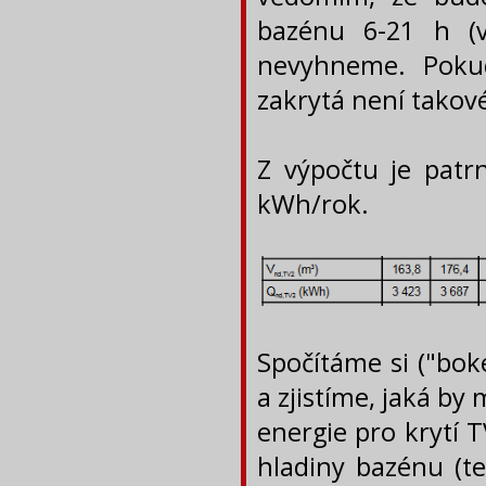
bazénu 6-21 h (v
nevyhneme. Poku
zakrytá není takové
Z výpočtu je patr
kWh/rok.
Spočítáme si ("bok
a zjistíme, jaká by
energie pro krytí T
hladiny bazénu (t