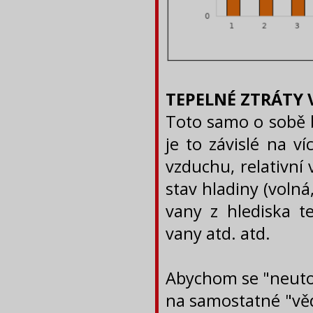
TEPELNÉ ZTRÁTY 
Toto samo o sobě 
je to závislé na v
vzduchu, relativní
stav hladiny (volná
vany z hlediska t
vany atd. atd.
Abychom se "neutop
na samostatné "věd