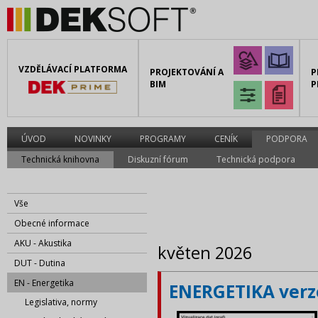
VZDĚLÁVACÍ PLATFORMA
PROJEKTOVÁNÍ A
P
BIM
P
ÚVOD
NOVINKY
PROGRAMY
CENÍK
PODPORA
Technická knihovna
Diskuzní fórum
Technická podpora
Vše
Obecné informace
AKU - Akustika
květen 2026
DUT - Dutina
EN - Energetika
ENERGETIKA verze
Legislativa, normy