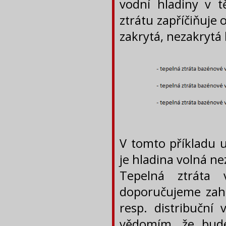
vodní hladiny v t
ztrátu zapříčiňuje o
zakrytá, nezakrytá 
V tomto příkladu 
je hladina volná ne
Tepelná ztráta 
doporučujeme zahr
resp. distribuční
vědomím, že bude