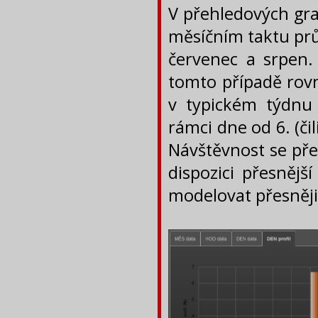
V přehledových gra
měsíčním taktu pr
červenec a srpen. 
tomto případě rov
v typickém týdnu
rámci dne od 6. (či
Návštěvnost se př
dispozici přesněj
modelovat přesněji