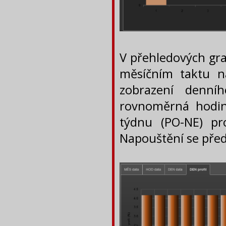
V přehledových gra
měsíčním taktu n
zobrazení denní
rovnoměrná hodin
týdnu (PO-NE) p
Napouštění se před