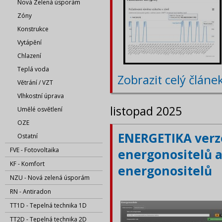
Nová Zelená úsporám
Zóny
Konstrukce
Vytápění
Chlazení
Teplá voda
Zobrazit celý článe
Větrání / VZT
Vlhkostní úprava
listopad 2025
Umělé osvětlení
OZE
ENERGETIKA verze
Ostatní
FVE - Fotovoltaika
energonositelů a
KF - Komfort
energonositelů
NZU - Nová zelená úsporám
RN - Antiradon
TT1D - Tepelná technika 1D
TT2D - Tepelná technika 2D