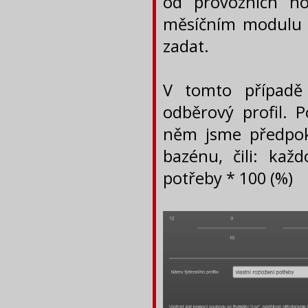
od provozních h
měsíčním modulu 
zadat.
V tomto případě
odběrový profil. P
něm jsme předpok
bazénu, čili: kaž
potřeby * 100 (%)