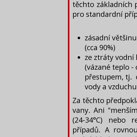
těchto základních 
pro standardní pří
zásadní většinu 
(cca 90%)
ze ztráty vodní
(vázané teplo -
přestupem, tj. c
vody a vzduchu
Za těchto předpok
vany. Ani "menšími
(24-34°C) nebo re
případů. A rovno