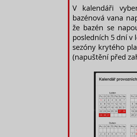
V kalendáři vyb
bazénová vana napo
že bazén se napo
posledních 5 dní v
sezóny krytého pla
(napuštění před za