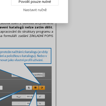
Povolit pouze nutné
modulu MĚŠ<=>NZÚ, MĚS<=>HOD,
Nastavit ručně
 Časová tíseň z důvodu urcyhleného
avení katalogů nelze zatím dělit.
 zapracování do struktury programu a
 na formuláři zadání ZÁKLADNÍ POPIS