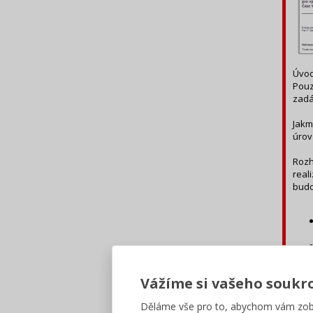
Úvod
Pouz
zadá
Jakm
úrov
Rozh
real
budo
Vážíme si vašeho soukr
Děláme vše pro to, abychom vám zobr