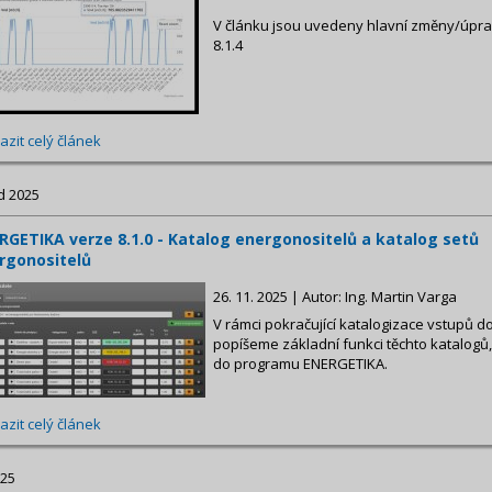
V článku jsou uvedeny hlavní změny/úpr
8.1.4
azit celý článek
d 2025
RGETIKA verze 8.1.0 - Katalog energonositelů a katalog setů
rgonositelů
26. 11. 2025 | Autor: Ing. Martin Varga
V rámci pokračující katalogizace vstupů do
popíšeme základní funkci těchto katalogů,
do programu ENERGETIKA.
azit celý článek
025