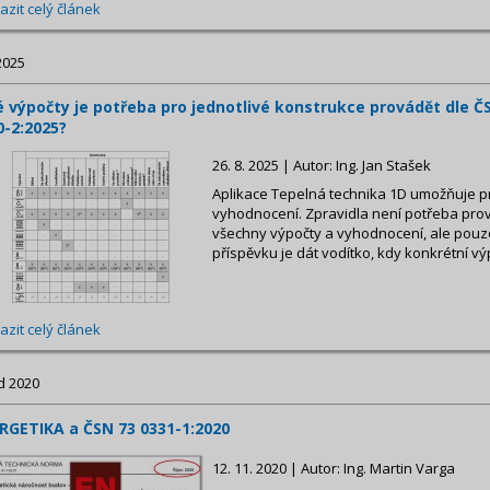
azit celý článek
2025
é výpočty je potřeba pro jednotlivé konstrukce provádět dle Č
0-2:2025?
26. 8. 2025 | Autor: Ing. Jan Stašek
Aplikace Tepelná technika 1D umožňuje p
vyhodnocení. Zpravidla není potřeba prov
všechny výpočty a vyhodnocení, ale pouze
příspěvku je dát vodítko, kdy konkrétní vý
azit celý článek
d 2020
RGETIKA a ČSN 73 0331-1:2020
12. 11. 2020 | Autor: Ing. Martin Varga