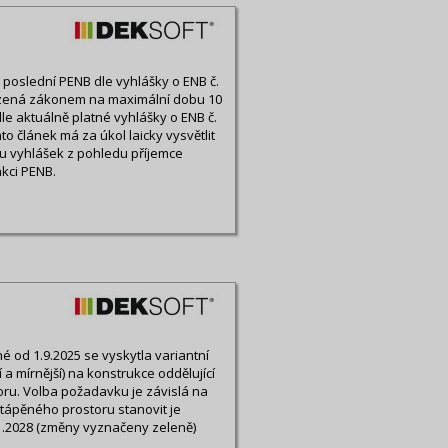
ny poslední PENB dle vyhlášky o ENB č.
ezená zákonem na maximální dobu 10
le aktuálně platné vyhlášky o ENB č.
o článek má za úkol laicky vysvětlit
u vyhlášek z pohledu příjemce
kci PENB.
 od 1.9.2025 se vyskytla variantní
a mírnější) na konstrukce oddělující
ru. Volba požadavku je závislá na
tápěného prostoru stanovit je
1.2028 (změny vyznačeny zeleně)