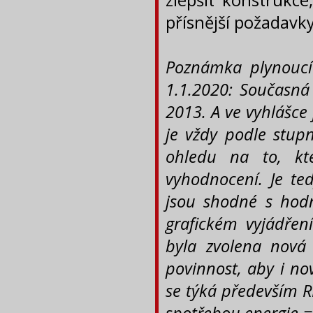
zlepšit konstrukce
přísnější požadavk
Poznámka plynoucí
1.1.2020: Současná
2013.
A ve vyhlášce 
je vždy podle stupn
ohledu na to, kt
vyhodnocení.
Je ted
jsou shodné s hod
grafickém vyjádřen
byla zvolena nová 
povinnost, aby i n
se týká především R