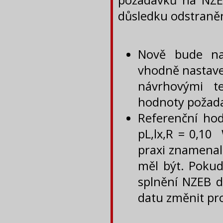
požadavků na NZE
důsledku odstraně
Nově bude na
vhodně nastav
návrhovými te
hodnoty požad
Referenční ho
pL,lx,R = 0,10
praxi znamenal
měl být. Pokud
splnění NZEB d
datu změnit pr