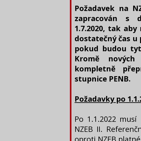
Požadavek na NZ
zapracován s 
1.7.2020, tak aby 
dostatečný čas u 
pokud budou tyt
Kromě nových 
kompletně přep
stupnice PENB.
Požadavky po 1.1.
Po 1.1.2022 musí 
NZEB II. Referenč
oproti NZEB platné