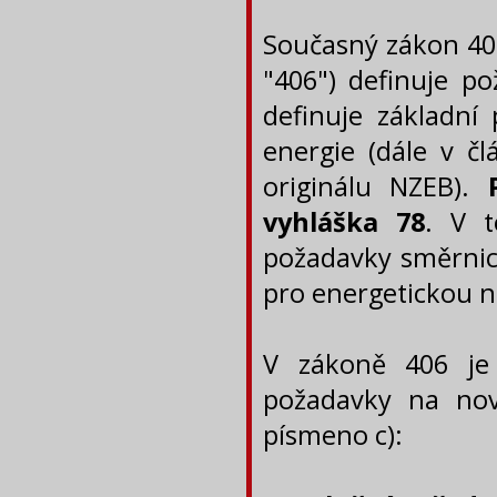
Současný zákon 406
"406") definuje p
definuje základn
energie (dále v č
originálu NZEB).
vyhláška 78
. V 
požadavky směrnice
pro energetickou n
V zákoně 406 je 
požadavky na novo
písmeno c):