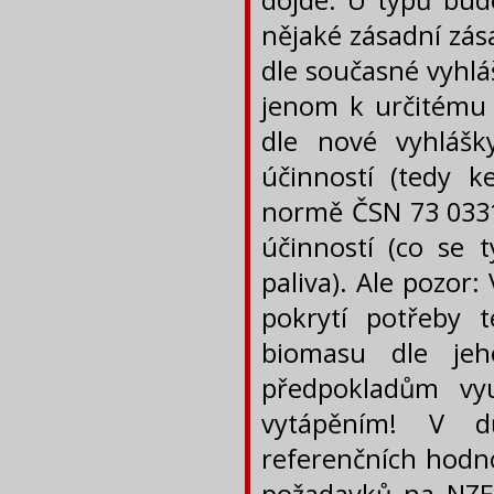
dojde. U typů bud
nějaké zásadní zás
dle současné vyhlá
jenom k určitému 
dle nové vyhlášk
účinností (tedy k
normě ČSN 73 0331-
účinností (co se 
paliva). Ale pozor
pokrytí potřeby 
biomasu dle jeh
předpokladům vyu
vytápěním! V dů
referenčních hodno