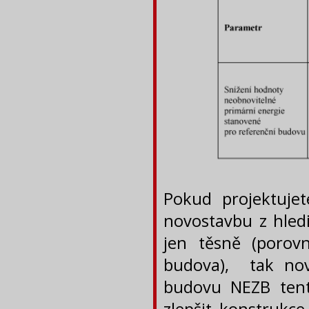
Pokud projektuje
novostavbu z hled
jen těsně (porov
budova), tak nov
budovu NEZB tent