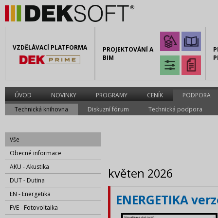
VZDĚLÁVACÍ PLATFORMA
PROJEKTOVÁNÍ A
P
BIM
P
ÚVOD
NOVINKY
PROGRAMY
CENÍK
PODPORA
Technická knihovna
Diskuzní fórum
Technická podpora
Vše
Obecné informace
AKU - Akustika
květen 2026
DUT - Dutina
EN - Energetika
ENERGETIKA verze
FVE - Fotovoltaika