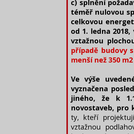
c) splnění požad
téměř nulovou sp
celkovou energet
od 1. ledna 2018,
vztažnou plocho
případě budovy s
menší než 350 m2 
Ve výše uvedené
vyznačena posled
jiného, že k 1.
novostaveb, pro 
ty, kteří projekt
vztažnou podlah