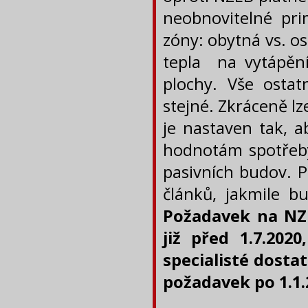
neobnovitelné pri
zóny: obytná vs. o
tepla na vytápění
plochy. Vše ostat
stejné. Zkráceně l
je nastaven tak, a
hodnotám spotřeby
pasivních budov. 
článků, jakmile b
Požadavek na NZ
již před 1.7.202
specialisté dosta
požadavek po 1.1.