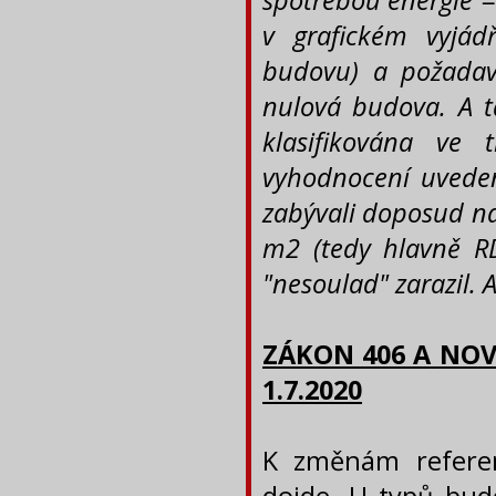
spotřebou energie = 
v grafickém vyjád
budovu) a požadav
nulová budova.
A t
klasifikována ve
vyhodnocení uveden
zabývali doposud n
m2 (tedy hlavně R
"nesoulad" zarazil. A
ZÁKON 406 A
NOV
1.7.2020
K změnám refere