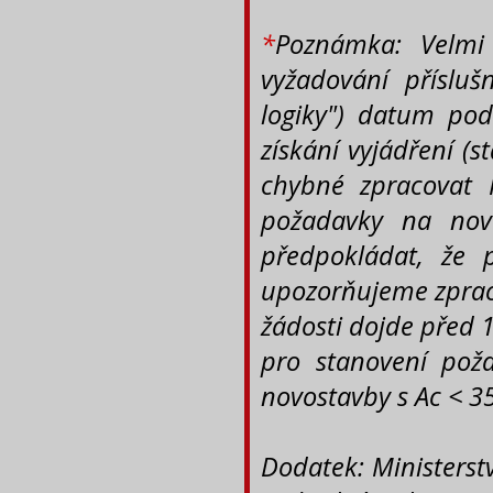
*
Poznámka: Velmi 
vyžadování příslu
logiky") datum pod
získání vyjádření (s
chybné zpracovat 
požadavky na nov
předpokládat, že 
upozorňujeme zpraco
žádosti dojde před 1
pro stanovení poža
novostavby s Ac < 3
Dodatek: Ministerstv