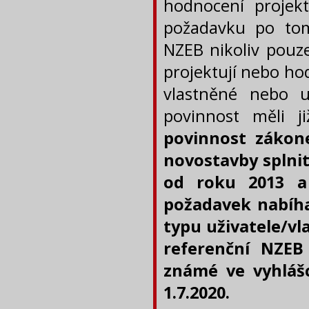
hodnocení projek
požadavku po tom
NZEB nikoliv pouze
projektují nebo hod
vlastněné nebo 
povinnost měli j
povinnost zákone
novostavby splni
od roku 2013 a
požadavek nabíha
typu uživatele/vl
referenční NZEB
známé ve vyhláš
1.7.2020.