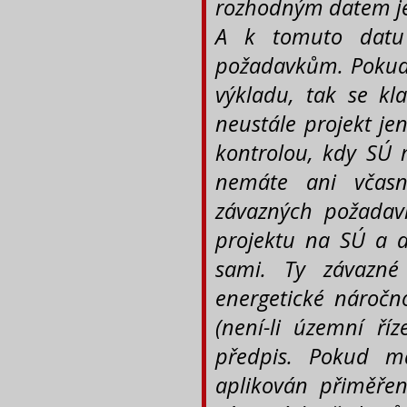
rozhodným datem je 
A k tomuto datu 
požadavkům. Pokud
výkladu, tak se kl
neustále projekt j
kontrolou, kdy SÚ 
nemáte ani včasn
závazných požadav
projektu na SÚ a d
sami. Ty závazné
energetické náročn
(není-li územní ří
předpis. Pokud m
aplikován přiměře