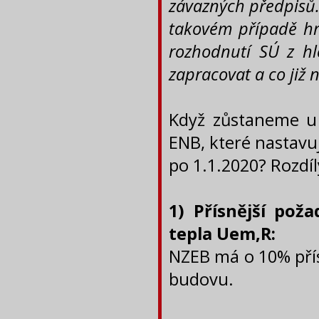
závazných předpisů.
takovém případě hro
rozhodnutí SÚ z hl
zapracovat a co již n
Když zůstaneme u 
ENB, které nastavu
po 1.1.2020? Rozdíl
1) Přísnější pož
tepla Uem,R:
NZEB má o 10% pří
budovu.