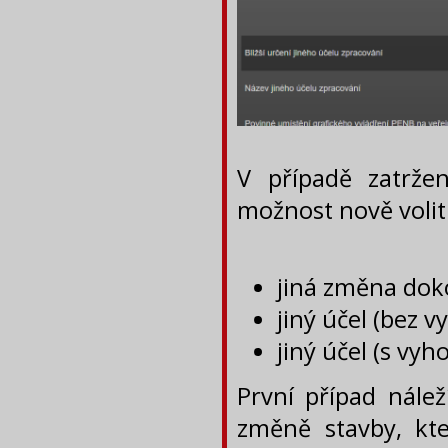
V případě zatrže
možnost nově volit
jiná změna dok
jiný účel (bez 
jiný účel (s v
První případ nále
změně stavby, kte