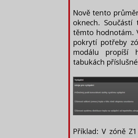
Nově tento průměr
oknech. Součástí 
těmto hodnotám. V 
pokrytí potřeby z
modálu propíší 
tabukách příslušné
Příklad: V zóně Z1