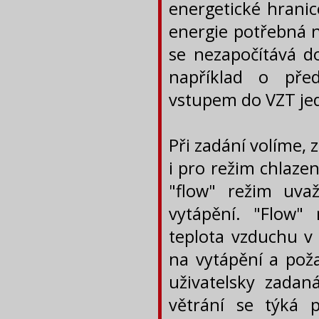
energetické hranic
energie potřebná n
se nezapočítává d
například o pře
vstupem do VZT je
Při zadání volíme,
i pro režim chlazen
"flow" režim uva
vytápění. "Flow"
teplota vzduchu v
na vytápění a pož
uživatelsky zada
větrání se týká 