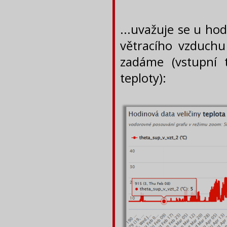
...uvažuje se u ho
větracího vzduchu 
zadáme (vstupní 
teploty):