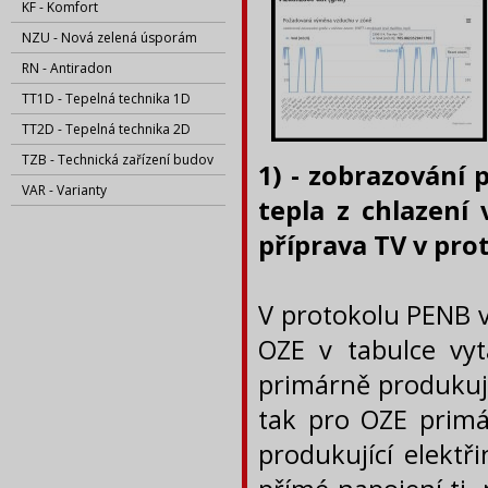
KF - Komfort
NZU - Nová zelená úsporám
RN - Antiradon
TT1D - Tepelná technika 1D
TT2D - Tepelná technika 2D
TZB - Technická zařízení budov
1) - zobrazování 
VAR - Varianty
tepla z chlazení 
příprava TV v pro
V protokolu PENB v
OZE v tabulce vyt
primárně produkujíc
tak pro OZE primár
produkující elektř