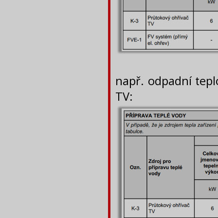
např. odpadní tepl
TV: