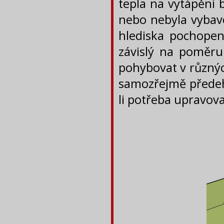
tepla na vytápění 
nebo nebyla vybave
hlediska pochopen
závislý na poměr
pohybovat v různýc
samozřejmě předehř
li potřeba upravov