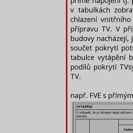
přímé napojení tj. 
v tabulkách zobra
chlazení vnitřního
přípravu TV. V př
budovy nacházejí, 
součet pokrytí pot
tabulce vytápění 
podílů pokrytí TVs
TV.
např. FVE s přímým