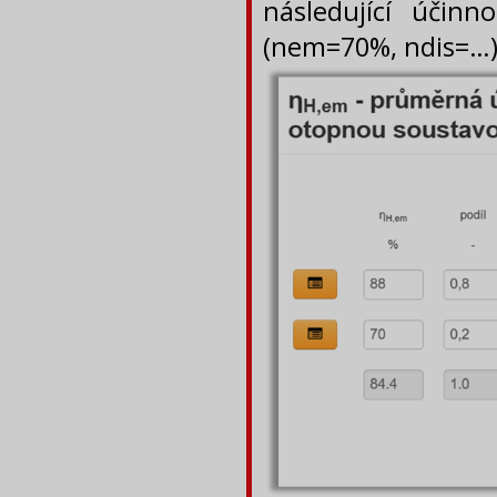
následující účin
(nem=70%, ndis=…