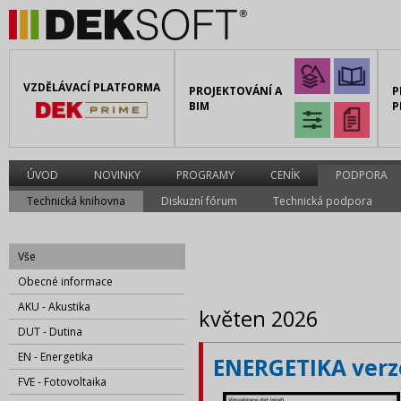
VZDĚLÁVACÍ PLATFORMA
PROJEKTOVÁNÍ A
P
BIM
P
ÚVOD
NOVINKY
PROGRAMY
CENÍK
PODPORA
Technická knihovna
Diskuzní fórum
Technická podpora
Vše
Obecné informace
AKU - Akustika
květen 2026
DUT - Dutina
EN - Energetika
ENERGETIKA verze
FVE - Fotovoltaika