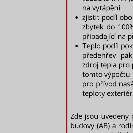
na vytápění
zjistit podíl ob
zbytek do 100%
připadající na 
Teplo podíl pok
předehřev pak
zdroj tepla pr
tomto výpočtu 
pro přívod nas
teploty exteriér
Zde jsou uvedeny p
budovy (AB) a rodi