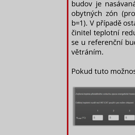
budov je nasávaná
obytných zón (pro 
b=1). V případě os
činitel teplotní re
se u referenční bu
větráním.
Pokud tuto možnos