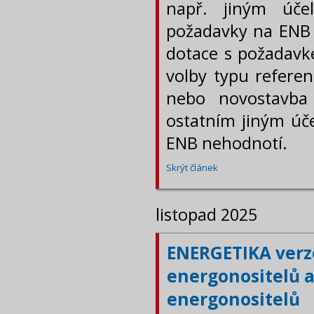
např. jiným úče
požadavky na ENB 
dotace s požadavk
volby typu refere
nebo novostavba 
ostatním jiným úč
ENB nehodnotí.
Skrýt článek
listopad 2025
ENERGETIKA verze
energonositelů a
energonositelů