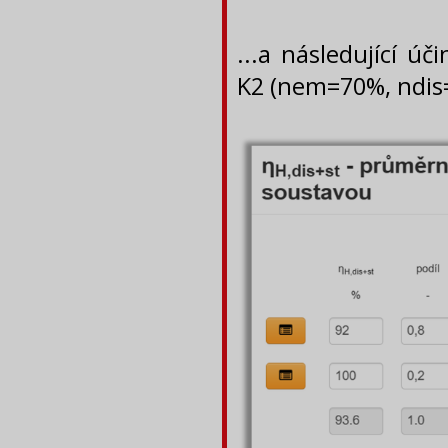
...a následující ú
K2 (nem=70%, ndi