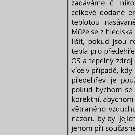
zadáváme či niko
celkové dodané en
teplotou nasávan
Může se z hlediska
lišit, pokud jsou 
tepla pro předehře
OS a tepelný zdroj 
více v případě, kdy
předehřev je použ
pokud bychom se 
korektní, abychom 
větraného vzduchu
názoru by byl jejic
jenom při současn