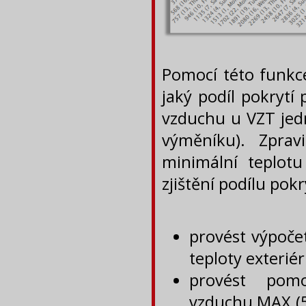
Pomocí této funkc
jaký podíl pokrytí
vzduchu u VZT jed
výměníku). Zprav
minimální teplot
zjištění podílu pok
provést výpoče
teploty exterié
provést pom
vzduchu MAX (5