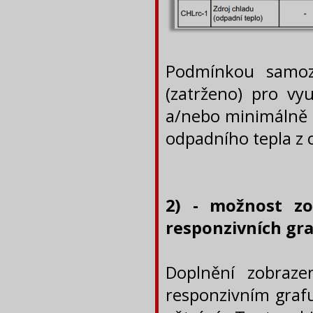
Podmínkou samozř
(zatrženo) pro vy
a/nebo minimálně p
odpadního tepla z c
2) - možnost zo
responzivních gr
Doplnění zobraz
responzivním graf