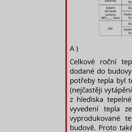
A )
Celkové roční te
dodané do budovy.
potřeby tepla byl 
(nejčastěji vytápěn
z hlediska tepeln
vyvedení tepla ze
vyprodukované te
budově. Proto tak