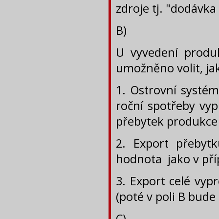
zdroje tj. "dodávk
B)
U vyvedení produ
umožněno volit, ja
1. Ostrovní systém
roční spotřeby v
přebytek produkce 
2. Export přebyt
hodnota jako v příp
3. Export celé vy
(poté v poli B bude 
C)