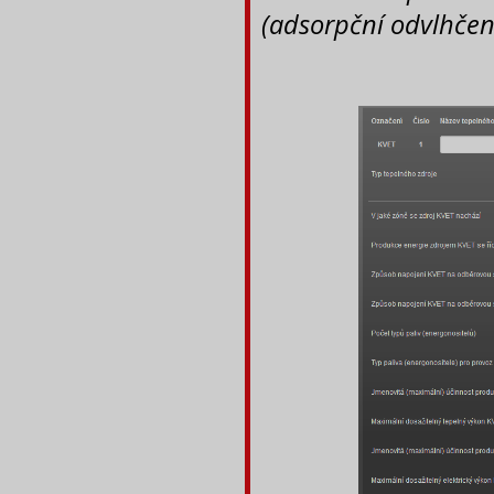
(adsorpční odvlhčení