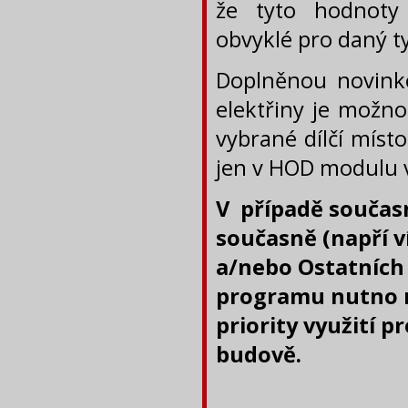
že tyto hodnoty 
obvyklé pro daný t
Doplněnou novinko
elektřiny je možno
vybrané dílčí míst
jen v HOD modulu 
V případě současn
současně (napří v
a/nebo Ostatních 
programu nutno n
priority využití p
budově.