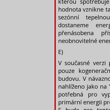
kterou spotřebuje
hodnota vznikne ta
sezónní tepelno
dostaneme ener
přenásobena pří
neobnovitelné ener
E)
V současné verzi
pouze kogenerační
budovu. V návaznos
nahlíženo jako na 
potřebná pro vyp
primární energii pr
E bude pro tento