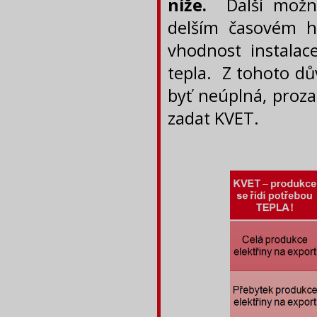
níže.
Další možno
delším časovém h
vhodnost instalac
tepla. Z tohoto dů
byť neúplná, proza
zadat KVET.