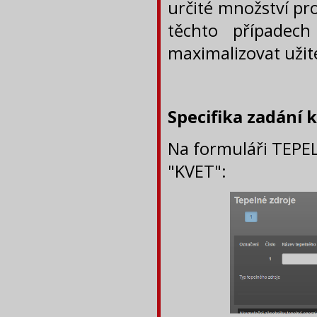
určité množství pr
těchto případec
maximalizovat užit
Specifika zadání 
Na formuláři TEPEL
"KVET":