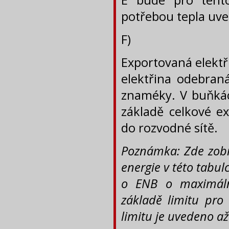
potřebou tepla uve
F)
Exportovaná elektř
elektřina odebran
znaméky. V buňkác
základě celkové e
do rozvodné sítě.
Poznámka: Zde zobra
energie v této tabu
o ENB o maximáln
základě limitu pro
limitu je uvedeno až