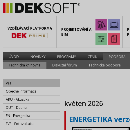
VZDĚLÁVACÍ PLATFORMA
PROJEKTOVÁNÍ A
P
BIM
P
ÚVOD
NOVINKY
PROGRAMY
CENÍK
PODPORA
Technická knihovna
Diskuzní fórum
Technická podpora
Vše
Obecné informace
AKU - Akustika
květen 2026
DUT - Dutina
EN - Energetika
ENERGETIKA verze
FVE - Fotovoltaika