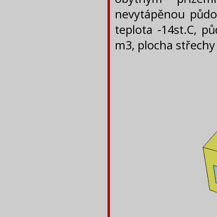
nevytápěnou půdou
teplota -14st.C, 
m3, plocha střechy