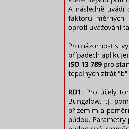
A následně uvádí 
faktoru měrných 
oproti uvažování t
Pro názornost si vy
případech aplikuje
ISO 13 789
pro stan
tepelných ztrát "b"
RD1
: Pro účely to
Bungalow, tj. pom
přízemím a poměrn
půdou. Parametry p
půdorysné rozměr