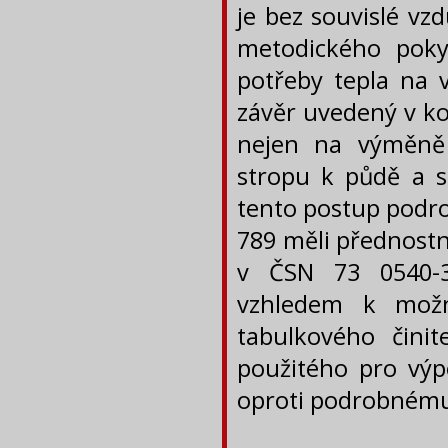
je bez souvislé vz
metodického pok
potřeby tepla na v
závěr uvedený v ko
nejen na výměně v
stropu k půdě a s
tento postup podro
789 měli přednostn
v ČSN 73 0540-3
vzhledem k možn
tabulkového čini
použitého pro výp
oproti podrobnému