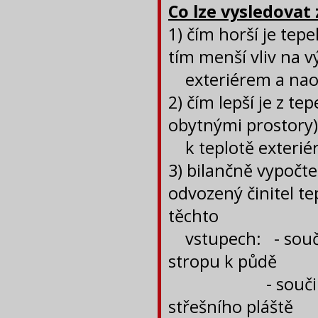
Co lze vysledovat 
1) čím horší je tep
tím menší vliv na
exteriérem a nao
2) čím lepší je z t
obytnými prostory),
k teplotě exterié
3) bilančně vypočte
odvozený činitel tep
těchto
vstupech: - součin
stropu k půdě
- součinitel pr
střešního pláště