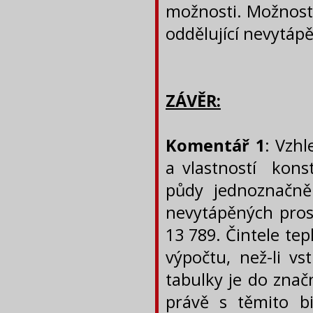
možnosti. Možnosti 
oddělující nevytáp
ZÁVĚR:
Komentář 1
: Vzh
a vlastností konst
půdy jednoznačně
nevytápěných pros
13 789. Čintele te
výpočtu, než-li vs
tabulky je do znač
právě s těmito b