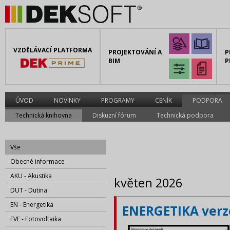
VZDĚLÁVACÍ PLATFORMA
PROJEKTOVÁNÍ A
P
BIM
P
ÚVOD
NOVINKY
PROGRAMY
CENÍK
PODPORA
Technická knihovna
Diskuzní fórum
Technická podpora
Vše
Obecné informace
AKU - Akustika
květen 2026
DUT - Dutina
EN - Energetika
ENERGETIKA verze
FVE - Fotovoltaika