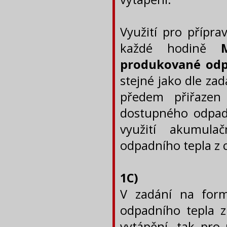
Využití pro přípra
každé hodině
produkované odpa
stejné jako dle zad
předem přiřazen 
dostupného odpadn
využití akumula
odpadního tepla z c
1C)
V zadání na form
odpadního tepla z 
vytápění, tak pro