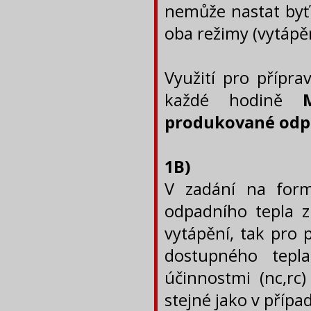
nemůže nastat byť
oba režimy (vytápěn
Využití pro přípra
každé hodině
produkované odpad
1B)
V zadání na form
odpadního tepla z 
vytápění, tak pro 
dostupného tepl
účinnostmi (nc,rc)
stejné jako v přípa