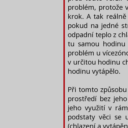
problém, protože v
krok. A tak reálně
pokud na jedné str
odpadní teplo z ch
tu samou hodinu 
problém u vícezóno
v určitou hodinu c
hodinu vytápělo.
Při tomto způsobu 
prostředí bez jeh
jeho využití v rám
podstaty věci se
(chlazení a vytápě