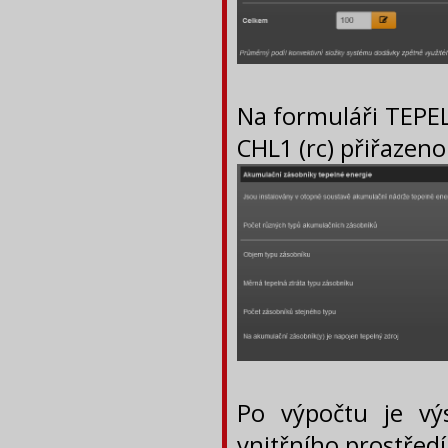
Na formuláři TEP
CHL1 (rc) přiřazen
Po výpočtu je výs
vnitřního prostředí