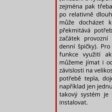
zejména pak třeba
po relativně dlou
může docházet 
překmitává potře
začátek provozní
denní špičky). Pro
funkce využití a
můžeme jímat i odp
závislosti na veli
potřebě tepla, do
například jen jedn
takový systém je 
instalovat.