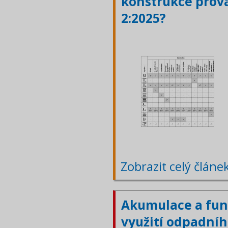
konstrukce prová
2:2025?
Zobrazit celý článe
Akumulace a fun
využití odpadníh