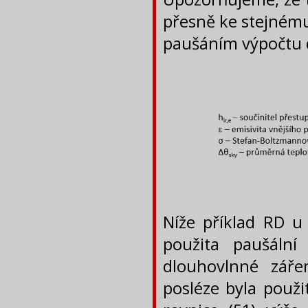
přesně ke stejnému 
paušáním výpočtu d
Níže příklad RD u
použita paušální
dlouhovlnné zář
posléze byla použi