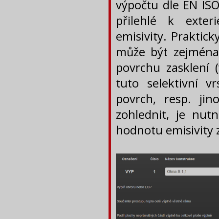
výpočtu dle EN ISO
přilehlé k exte
emisivity. Praktic
může být zejména
povrchu zasklení (
tuto selektivní v
povrch, resp. ji
zohlednit, je nut
hodnotu emisivity 