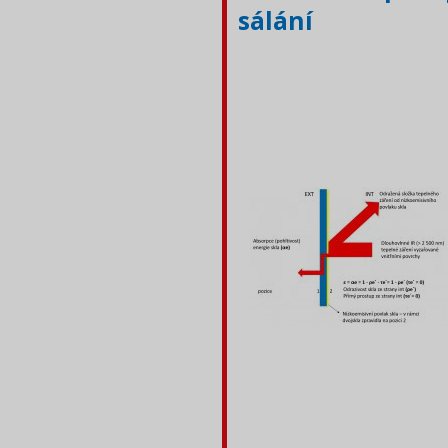
sálání