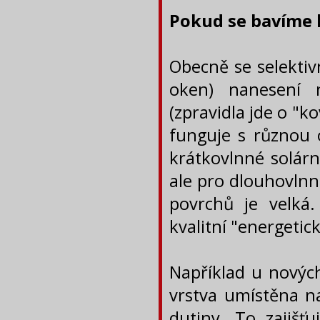
Pokud se bavíme k
Obecně se selektiv
oken) nanesení 
(zpravidla jde o "k
funguje s různou o
krátkovlnné solárn
ale pro dlouhovlnn
povrchů je velká.
kvalitní "energetick
Například u nových
vrstva umístěna na
dutiny. To zajišťu