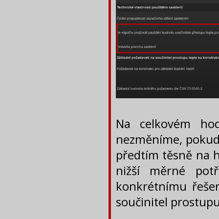
Na celkovém hod
nezměníme, pokud 
předtím těsně na h
nižší měrné pot
konkrétnímu řešení
součinitel prostup