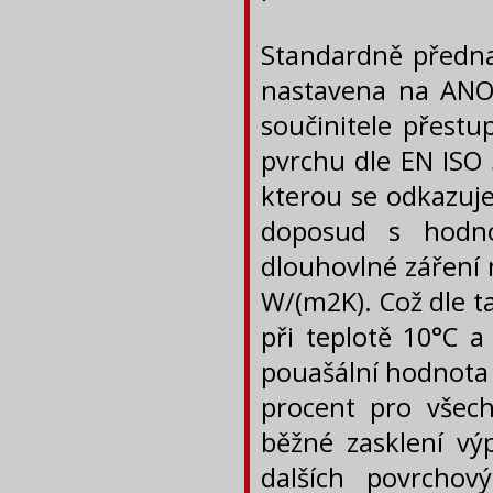
Standardně předna
nastavena na ANO
součinitele přestu
pvrchu dle EN ISO 
kterou se odkazuj
doposud s hodno
dlouhovlné záření 
W/(m2K). Což dle t
při teplotě 10°C a
pouašální hodnota 
procent pro všech
běžné zasklení výp
dalších povrchov