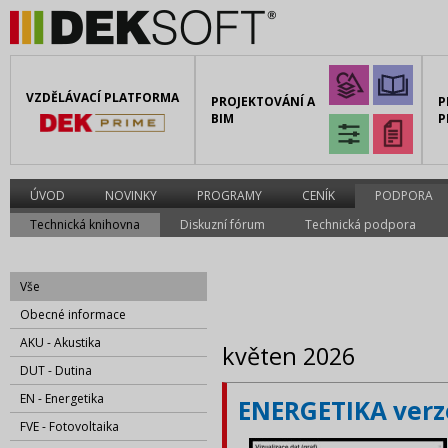
VZDĚLÁVACÍ PLATFORMA
PROJEKTOVÁNÍ A
P
BIM
P
ÚVOD
NOVINKY
PROGRAMY
CENÍK
PODPORA
Technická knihovna
Diskuzní fórum
Technická podpora
Vše
Obecné informace
AKU - Akustika
květen 2026
DUT - Dutina
EN - Energetika
ENERGETIKA verze
FVE - Fotovoltaika