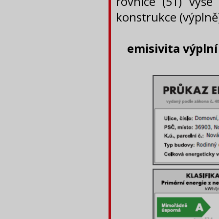
rovnice (51) výše
konstrukce (výplně
emisivita výplní