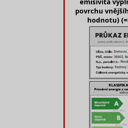
emisivita výpl
povrchu vnější
hodnotu) (=>