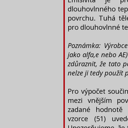
dlouhovlnného tepe
povrchu. Tuhá těle
pro dlouhovlnné te
Poznámka: Výrobce 
jako alfa,e nebo AE)
zdůraznit, že tato p
nelze ji tedy použít
Pro výpočet součin
mezi vnějším pov
zadané hodnotě 
vzorce (51) uve
Upozorňujeme, že t