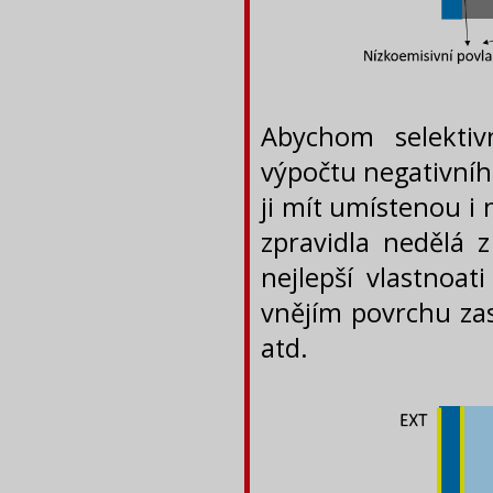
Abychom selektiv
výpočtu negativníh
ji mít umístenou i 
zpravidla nedělá 
nejlepší vlastnoa
vnějím povrchu zas
atd.