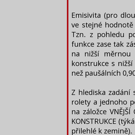
Emisivita (pro dlo
ve stejné hodnotě
Tzn. z pohledu po
funkce zase tak zá
na nižší měrnou
konstrukce s nižší
než paušálních 0,90
Z hlediska zadání 
rolety a jednoho p
na záložce VNĚJŠ
KONSTRUKCE (týká 
přilehlé k zemině).