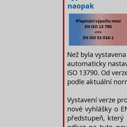
naopak
Než byla vystavena
automaticky nastav
ISO 13790. Od verze
podle aktuální nor
Vystavení verze pr
nové vyhlášky o EN
předstupeň, který 