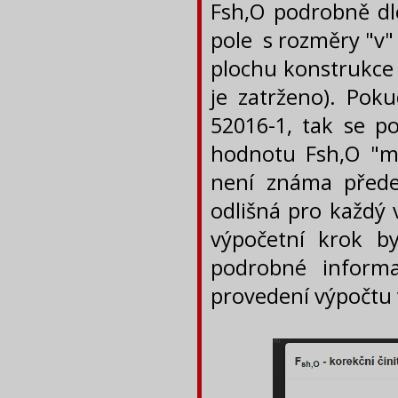
Fsh,O podrobně dle
pole s rozměry "v" 
plochu konstrukce 
je zatrženo). Pok
52016-1, tak se p
hodnotu Fsh,O "mo
není známa přede
odlišná pro každý 
výpočetní krok b
podrobné informa
provedení výpočtu 