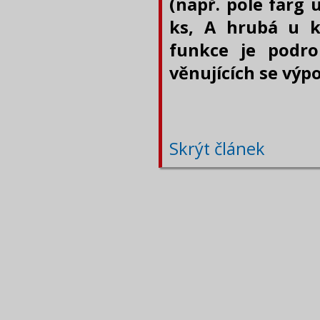
(např. pole farg u
ks, A hrubá u k
funkce je podro
věnujících se výp
Skrýt článek