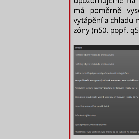
upozorňujeme na t
má poměrně vyso
vytápění a chladu 
zóny (n50, popř. q5