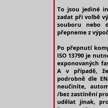
To jsou jediné i
zadat při volbě v
souboru nebo d
přepneme z výpočt
Po přepnutí komp
ISO 13790 je nutno
exponovaných fa
A v případě, že
podrobně dle EN
neučiníte, auto
/bez zastínění pr
udělat jinak, p