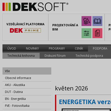
VZDĚLÁVACÍ PLATFORMA
PROJEKTOVÁNÍ A
P
BIM
P
ÚVOD
NOVINKY
PROGRAMY
CENÍK
PODPORA
Technická knihovna
Diskuzní fórum
Technická podpora
Vše
Obecné informace
AKU - Akustika
květen 2026
DUT - Dutina
EN - Energetika
ENERGETIKA verze
FVE - Fotovoltaika