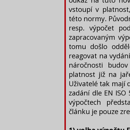
odkaz na tuto nov
vstoupí v platnos
této normy. Původn
resp. výpočet po
zapracovaným výp
tomu došlo odděl
reagovat na vydán
náročnosti budov
platnost již na j
Uživatelé tak mají 
zadání dle EN ISO 
výpočtech předst
článku je pouze zr