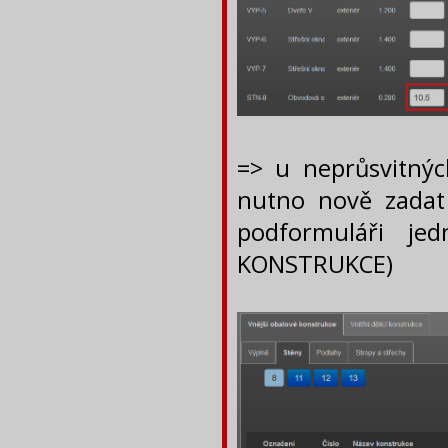
=> u neprůsvitných
nutno nově zadat s
podformuláři jed
KONSTRUKCE)