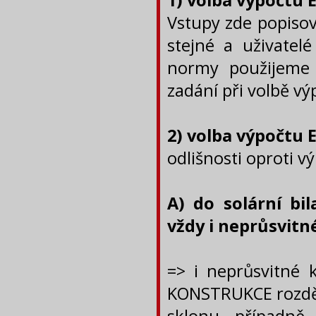
1) volba výpočtu E
Vstupy zde popisova
stejné a uživatelé
normy použijeme 
zadání při volbě vý
2) volba výpočtu E
odlišnosti oproti v
A) do solární bi
vždy i neprůsvitn
=> i neprůsvitné 
KONSTRUKCE rozděli