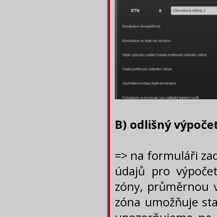
B) odlišný výpoče
=> na formuláři za
údajů pro výpočet
zóny, průměrnou v
zóna umožňuje stan