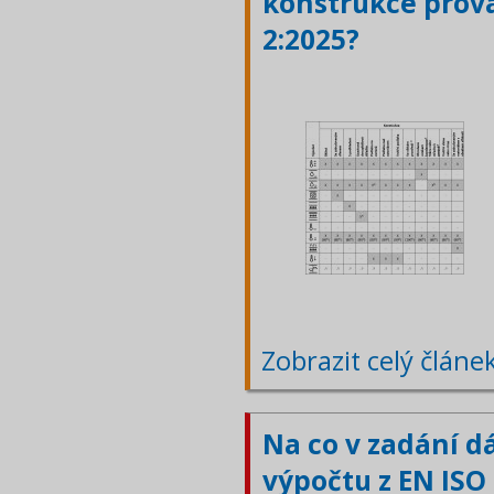
konstrukce prová
2:2025?
Zobrazit celý článe
Na co v zadání d
výpočtu z EN ISO 