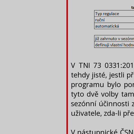
V TNI 73 0331:2013
tehdy jisté, jestli
programu bylo pon
tyto dvě volby tam
sezónní účinnosti 
uživatele, zda-li př
V nástupnické ČSN 