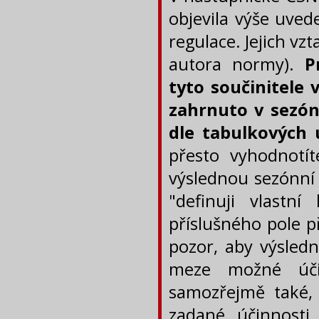
objevila výše uved
regulace. Jejich vz
autora normy).
P
tyto součinitele v
zahrnuto v sezónn
dle tabulkových 
přesto vyhodnotít
výslednou sezónní 
"definuji vlast
příslušného pole p
pozor, aby výsled
meze možné účin
samozřejmě také, 
zadané účinnosti