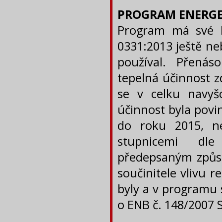
PROGRAM ENERGE
Program má své k
0331:2013 ještě neb
používal. Přenáso
tepelná účinnost zd
se v celku navyš
účinnost byla povi
do roku 2015, ne
stupnicemi dle
předepsaným způs
součinitele vlivu 
byly a v programu 
o ENB č. 148/2007 S