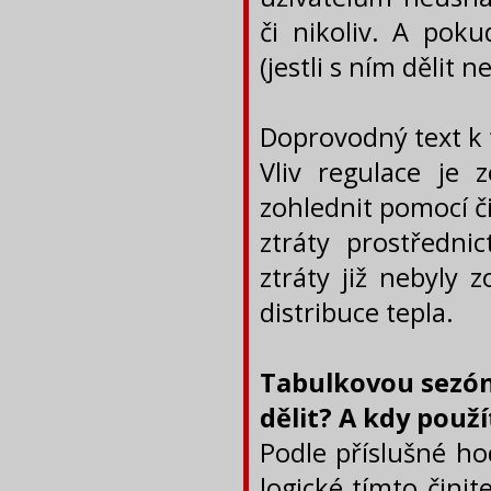
či nikoliv. A po
(jestli s ním dělit 
Doprovodný text k 
Vliv regulace je 
zohlednit pomocí či
ztráty prostředni
ztráty již nebyly 
distribuce tepla.
Tabulkovou sezón
dělit? A kdy použí
Podle příslušné ho
logické tímto čini