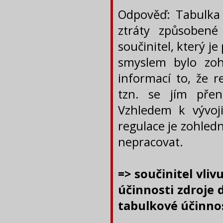
Odpověď: Tabulka 
ztráty způsobené
součinitel, který 
smyslem bylo zoh
informací to, že 
tzn. se jím přen
Vzhledem k vývoj
regulace je zohled
nepracovat.
=> součinitel vli
účinnosti zdroje
tabulkové účinnos