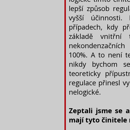
lepší způsob regu
vyšší účinnosti.
případech, kdy p
základě vnitřní
nekondenzačních 
100%. A to není t
nikdy bychom se
teoreticky přípus
regulace přinesl v
nelogické.
Zeptali jsme se
mají tyto činitele 