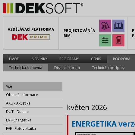
VZDĚLÁVACÍ PLATFORMA
PROJEKTOVÁNÍ A
P
BIM
P
ÚVOD
NOVINKY
PROGRAMY
CENÍK
PODPORA
Technická knihovna
Diskuzní fórum
Technická podpora
Vše
Obecné informace
AKU - Akustika
květen 2026
DUT - Dutina
EN - Energetika
ENERGETIKA verze
FVE - Fotovoltaika