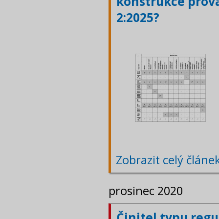
konstrukce prová
2:2025?
Zobrazit celý článe
prosinec 2020
Činitel typu reg