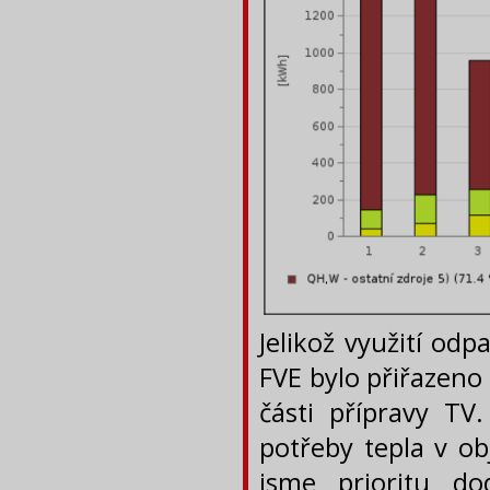
Jelikož využití odp
FVE bylo přiřazeno
části přípravy TV
potřeby tepla v ob
jsme prioritu do