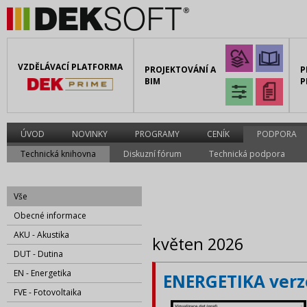
VZDĚLÁVACÍ PLATFORMA
PROJEKTOVÁNÍ A
P
BIM
P
ÚVOD
NOVINKY
PROGRAMY
CENÍK
PODPORA
Technická knihovna
Diskuzní fórum
Technická podpora
Vše
Obecné informace
AKU - Akustika
květen 2026
DUT - Dutina
EN - Energetika
ENERGETIKA verze
FVE - Fotovoltaika