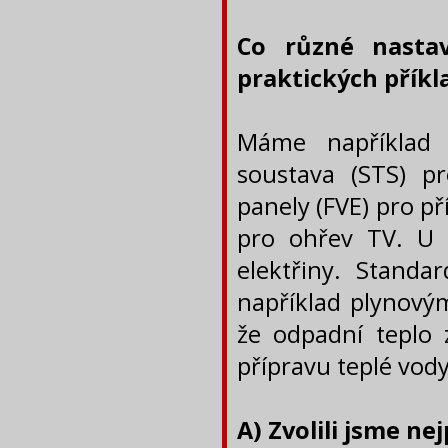
Co různé nasta
praktických příkl
Máme například 
soustava (STS) pr
panely (FVE) pro př
pro ohřev TV. U 
elektřiny. Standa
například plynový
že odpadní teplo 
přípravu teplé vody
A) Zvolili jsme ne