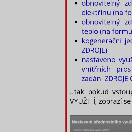
obnovitelný z
elektřinu (na f
obnovitelný z
teplo (na formu
kogenerační j
ZDROJE)
nastaveno využ
vnitřních pro
zadání ZDROJE
..tak pokud vsto
VYUŽITÍ, zobrazí se