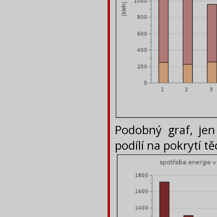
Podobný graf, jen
podílí na pokrytí t