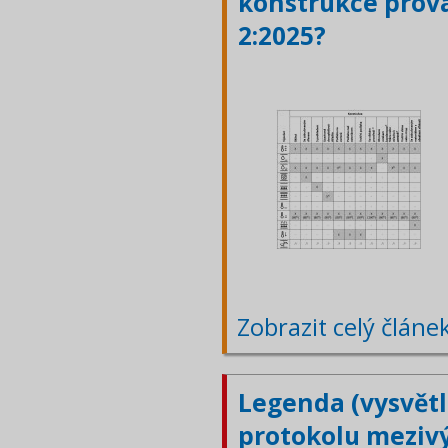
konstrukce prová
2:2025?
Zobrazit celý článe
Legenda (vysvětl
protokolu meziv