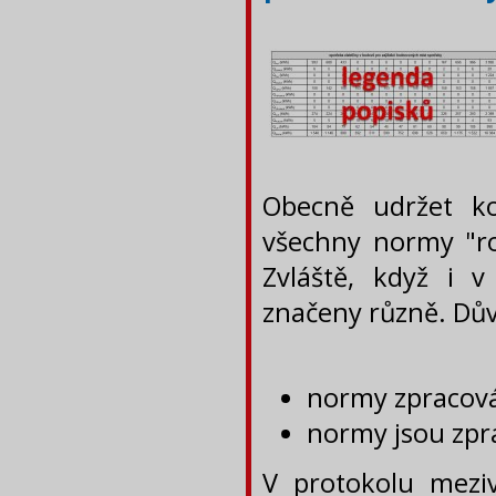
Obecně udržet ko
všechny normy "ro
Zvláště, když i 
značeny různě. Dů
normy zpracová
normy jsou zpr
V protokolu mezi