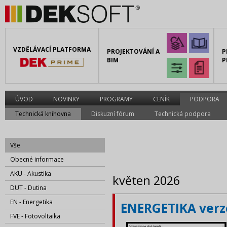
VZDĚLÁVACÍ PLATFORMA
PROJEKTOVÁNÍ A
P
BIM
P
ÚVOD
NOVINKY
PROGRAMY
CENÍK
PODPORA
Technická knihovna
Diskuzní fórum
Technická podpora
Vše
Obecné informace
AKU - Akustika
květen 2026
DUT - Dutina
EN - Energetika
ENERGETIKA verze
FVE - Fotovoltaika