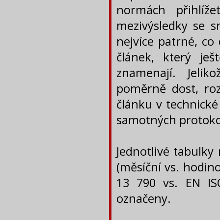
normách přihlíže
mezivýsledky se s
nejvíce patrné, co
článek, který ješ
znamenají. Jelik
poměrně dost, roz
článku v technické
samotných protoko
Jednotlivé tabulky
(měsíční vs. hodin
13 790 vs. EN ISO
označeny.