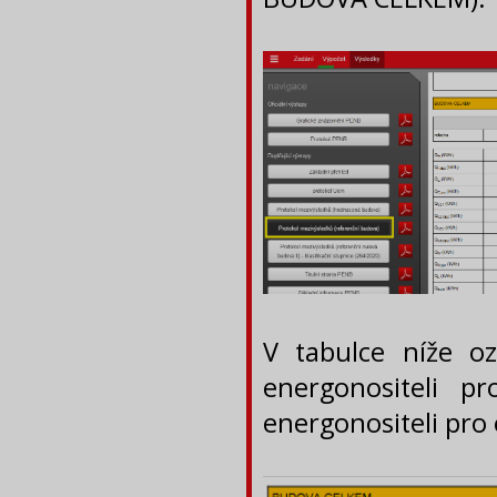
V tabulce níže oz
energonositeli p
energonositeli pro 