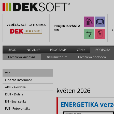
VZDĚLÁVACÍ PLATFORMA
PROJEKTOVÁNÍ A
P
BIM
P
ÚVOD
NOVINKY
PROGRAMY
CENÍK
PODPORA
Technická knihovna
Diskuzní fórum
Technická podpora
Vše
Obecné informace
AKU - Akustika
květen 2026
DUT - Dutina
EN - Energetika
ENERGETIKA verze
FVE - Fotovoltaika