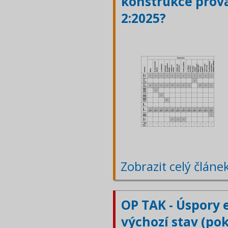
konstrukce prová
2:2025?
Zobrazit celý článe
OP TAK - Úspory 
výchozí stav (po