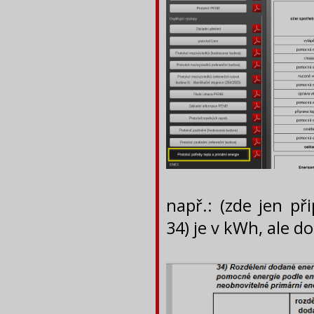
např.: (zde jen p
34) je v kWh, ale d