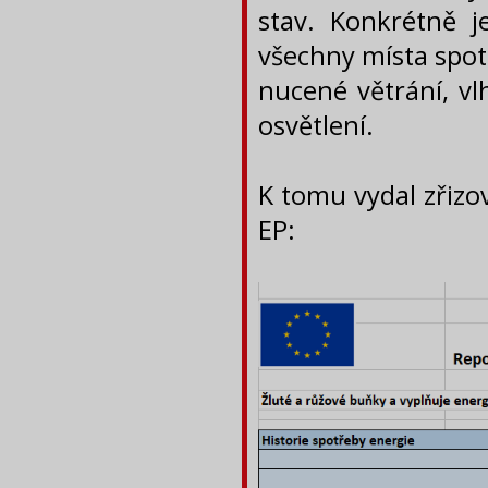
stav. Konkrétně j
všechny místa spotře
nucené větrání, vl
osvětlení.
K tomu vydal zřizov
EP: