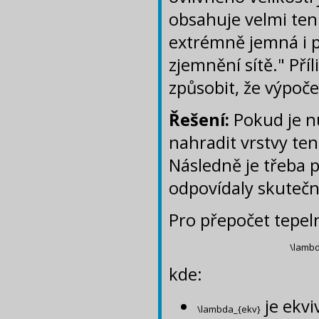
obsahuje velmi ten
extrémně jemná i 
zjemnění sítě." Pří
způsobit, že výpoče
Řešení:
Pokud je n
nahradit vrstvy te
Následně je třeba p
odpovídaly skutečn
Pro přepočet tepeln
\lambda
kde:
je ekv
\lambda_{ekv}