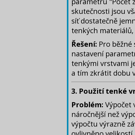
parametru "Počet z
skutečnosti jsou v
síť dostatečně jem
tenkých materiálů,
Řešení:
Pro běžné s
nastavení parametru
tenkými vrstvami 
a tím zkrátit dobu 
3. Použití tenké v
Problém:
Výpočet 
náročnější než výp
výpočtu výrazně záv
ovlivněno velikostí 