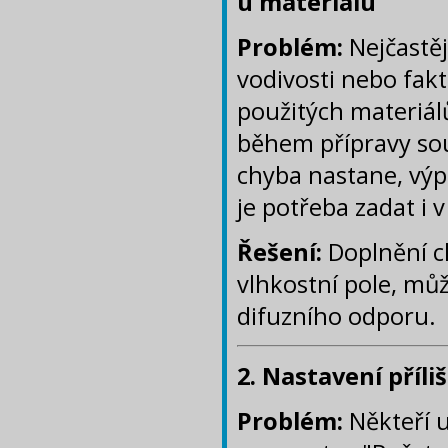
u materiálu
Problém:
Nejčastěj
vodivosti nebo fak
použitých materiál
během přípravy sou
chyba nastane, výp
je potřeba zadat i v
Řešení:
Doplnění c
vlhkostní pole, mů
difuzního odporu.
2. Nastavení příli
Problém:
Někteří u