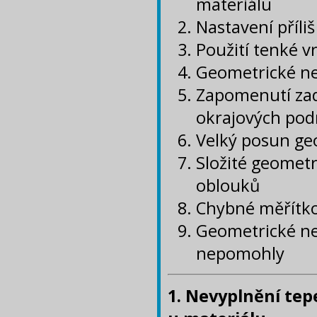
materiálu
Nastavení příli
Použití tenké v
Geometrické ne
Zapomenutí zad
okrajových pod
Velký posun ge
Složité geometr
oblouků
Chybné měřítk
Geometrické ne
nepomohly
1. Nevyplnění tep