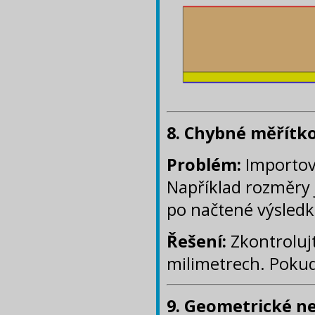
8.
Chybné měřítk
Problém:
Importov
Například rozměry 
po načtené výsledk
Řešení:
Zkontrolujt
milimetrech. Pokud
9. Geometrické n