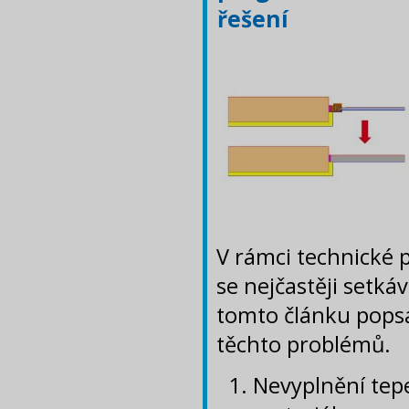
řešení
V rámci technické
se nejčastěji setká
tomto článku popsá
těchto problémů.
Nevyplnění tepe