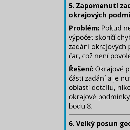
5. Zapomenutí za
okrajových podmí
Problém:
Pokud ne
výpočet skončí ch
zadání okrajových 
čar, což není povol
Řešení:
Okrajové p
části zadání a je 
oblastí detailu, ni
okrajové podmínky 
bodu 8.
6. Velký posun ge