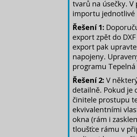
tvarů na úsečky. V
importu jednotlivé
Řešení 1:
Doporuču
export zpět do DXF
export pak upravte
napojeny. Upraven
programu Tepelná 
Řešení 2:
V někter
detailně. Pokud je
činitele prostupu t
ekvivalentními vlas
okna (rám i zasklen
tloušťce rámu v při