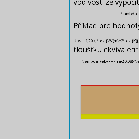
vodivost lze vypočí
\lambda_{e
Příklad pro hodnot
U_w = 1,20 \, \text{W/(m}^2\text{K)},
tloušťku ekvivalen
\lambda_{ekv} = \frac{0,08}{\left