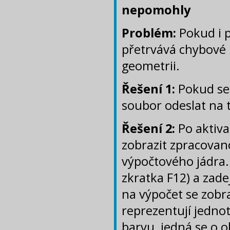
nepomohly
Problém:
Pokud i p
přetrvává chybové 
geometrii.
Řešení 1:
Pokud se 
soubor odeslat na 
Řešení 2:
Po aktiva
zobrazit zpracovan
výpočtového jádra. 
zkratka F12) a zade
na výpočet se zobra
reprezentují jedno
barvu, jedná se o o