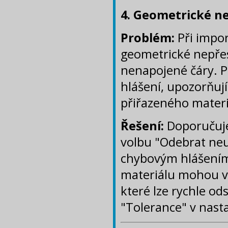
4. Geometrické ne
Problém:
Při impo
geometrické nepřes
nenapojené čáry. P
hlášení, upozorňují
přiřazeného materi
Řešení:
Doporučuje
volbu "Odebrat neu
chybovým hlášením
materiálu mohou vz
které lze rychle o
"Tolerance" v nasta