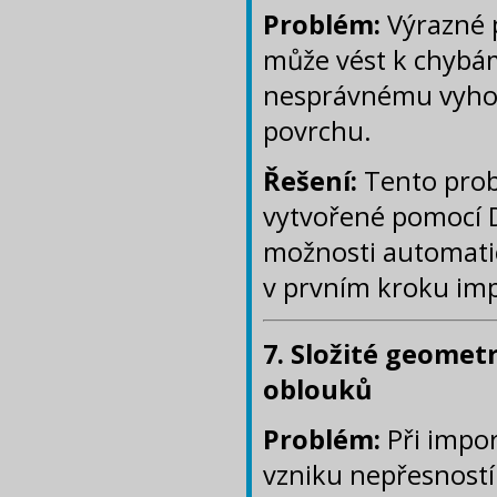
Problém:
Výrazné p
může vést k chybám
nesprávnému vyhod
povrchu.
Řešení:
Tento prob
vytvořené pomocí D
možnosti automati
v prvním kroku im
7. Složité geomet
oblouků
Problém:
Při impo
vzniku nepřesnost