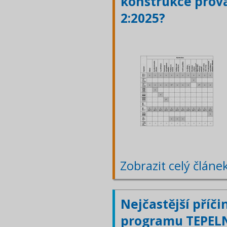
konstrukce prová
2:2025?
Zobrazit celý článe
Nejčastější příči
programu TEPELN