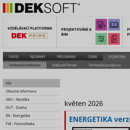
VZDĚLÁVACÍ PLATFORMA
PROJEKTOVÁNÍ A
P
BIM
P
ÚVOD
NOVINKY
PROGRAMY
CENÍK
PODPORA
Technická knihovna
Diskuzní fórum
Technická podpora
Vše
Obecné informace
AKU - Akustika
květen 2026
DUT - Dutina
EN - Energetika
ENERGETIKA verze
FVE - Fotovoltaika