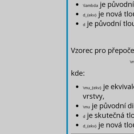
je původní
\lambda
je nová tlo
d_{ekv}
je původní tlo
d
Vzorec pro přepoče
\m
kde:
je ekviva
\mu_{ekv}
vrstvy,
je původní di
\mu
je skutečná tl
d
je nová tlo
d_{ekv}