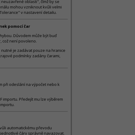
neuzavřené oblasti", čímž by se
riálu mohou vzniknout kvůli velmi
Tolerance" v nastavení detailu.
nek pomocí čar
 chybou. Důvodem může být buď
, což není povoleno.
e nutné je zadávat pouze na hranice
 okrajové podmínky zadány čarami,
m při odeslání na výpočet nebo k
 importu. Předejít mu lze výběrem
importu.
kvůli automatickému převodu
 jednotlivé čáry správně navazovat.