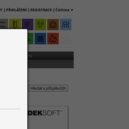
MY
|
PŘIHLÁŠENÍ
|
REGISTRACE
|
Čeština
▼
ME
KONTAKTY