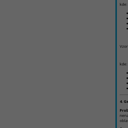
kde:
Vzor
kde:
4. G
Pro
nena
obla