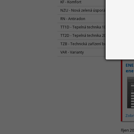
KF - Komfort
NZU - Nová zelená úsporám
RN - Antiradon
TT1D - Tepelná technika 1D
TT2D - Tepelná technika 2D
Zobr
TZB - Technická zařízení budov
VAR - Varianty
listopa
ENE
ene
Zobr
říjen 2