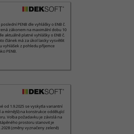
ny poslední PENB dle vyhlášky o ENB č.
ezená zákonem na maximální dobu 10
le aktuálně platné vyhlášky o ENB č.
o článek má za úkol laicky vysvětlit
u vyhlášek z pohledu příjemce
kci PENB.
 od 1.9.2025 se vyskytla variantní
a mírnější) na konstrukce oddělující
ru. Volba požadavku je závislá na
tápěného prostoru stanovit je
1.2028 (změny vyznačeny zeleně)