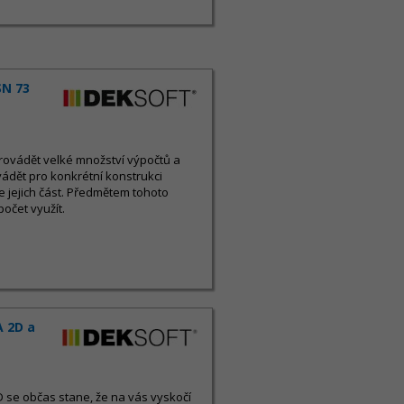
SN 73
rovádět velké množství výpočtů a
ádět pro konkrétní konstrukci
 jejich část. Předmětem tohoto
počet využít.
A 2D a
 se občas stane, že na vás vyskočí