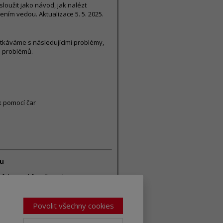
loužit jako návod, jak nalézt
ním vedou. Aktualizace 5. 5. 2025.
etkáváme s následujícími problémy,
o problémů.
 pomocí čar
lu
 faktoru difuzního odporu u
hem přípravy souboru pro odeslání k
oru je potřeba zadat i v případě, že
Povolit všechny cookies
 zadat libovolnou hodnotu faktoru