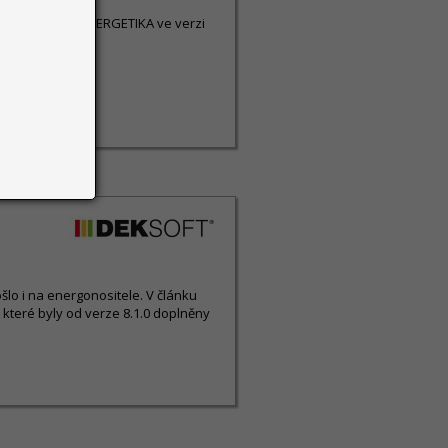
avy programu ENERGETIKA ve verzi
šlo i na energonositele. V článku
 které byly od verze 8.1.0 doplněny