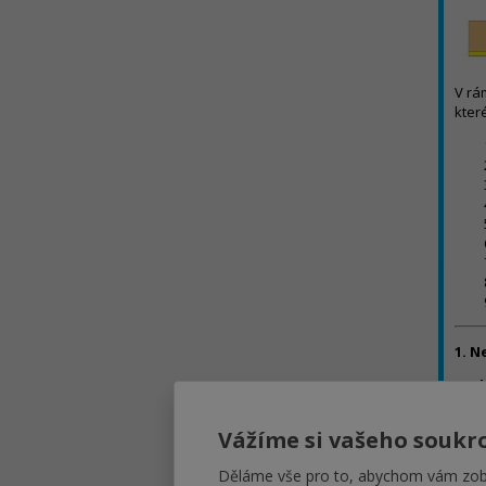
V rá
kter
1. N
Pro
někt
výpo
Vážíme si vašeho soukr
počí
Děláme vše pro to, abychom vám zobr
Řeše