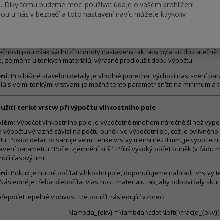
s. Díky tomu budeme moci používat údaje o vašem prohlížení
zního odporu.
ou u nás v bezpečí a toto nastavení navíc můžete kdykoliv
astavení příliš velkého zjemnění sítě
blém:
Někteří uživatelé si myslí, že výchozí nastavení parametru "Počet zj
ečnosti jsou však výchozí hodnoty nastaveny tak, aby byla síť dostatečně 
, zejména u tenkých materiálů, výrazně prodloužit dobu výpočtu.
ní:
Pro běžné stavební detaily je vhodné ponechat výchozí nastavení para
ilů s velmi tenkými vrstvami je možné tento parametr snížit na minimum a t
oužití tenké vrstvy při výpočtu vlhkostního pole
blém:
Výpočet vlhkostního pole je výpočetně mnohem náročnější než výpoče
 výpočtu výrazně závisí na počtu buněk ve výpočetní síti, což je ovlivněno v
ilu. Pokud detail obsahuje velmi tenké vrstvy menší než 4 mm, je výpočetní
avení parametru "Počet zjemnění sítě." Příliš vysoký počet buněk (v řádu m
očí časový limit.
ní:
Pokud je nutné počítat vlhkostní pole, doporučujeme nahradit vrstvy te
Následně je třeba přepočítat vlastnosti materiálu tak, aby odpovídaly skut
přepočet tepelné vodivosti lze použít následující vzorec:
\lambda_{ekv} = \lambda \cdot \left( \frac{d_{ekv}}{