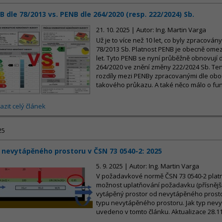
B dle 78/2013 vs. PENB dle 264/2020 (resp. 222/2024) Sb.
21. 10. 2025 | Autor: Ing. Martin Varga
Už je to více než 10 let, co byly zpracová
78/2013 Sb. Platnost PENB je obecně om
let. Tyto PENB se nyní průběžně obnovují d
264/2020 ve znění změny 222/2024 Sb. Tent
rozdíly mezi PENBy zpracovanými dle obo
takového průkazu. A také něco málo o fun
azit celý článek
25
 nevytápěného prostoru v ČSN 73 0540-2: 2025
5. 9. 2025 | Autor: Ing. Martin Varga
V požadavkové normě ČSN 73 0540-2 platné
možnost uplatňování požadavku (přísnější 
vytápěný prostor od nevytápěného prosto
typu nevytápěného prostoru. Jak typ nevy
uvedeno v tomto článku. Aktualizace 28.1