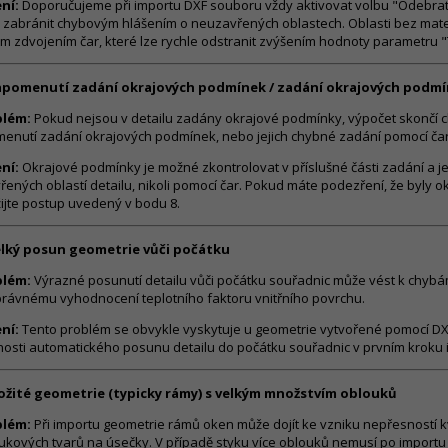
ní:
Doporučujeme při importu DXF souboru vždy aktivovat volbu "Odebrat 
 zabránit chybovým hlášením o neuzavřených oblastech. Oblasti bez mate
m zdvojením čar, které lze rychle odstranit zvýšením hodnoty parametru "
apomenutí zadání okrajových podmínek / zadání okrajových podmí
blém:
Pokud nejsou v detailu zadány okrajové podmínky, výpočet skončí
enutí zadání okrajových podmínek, nebo jejich chybné zadání pomocí čar
ní:
Okrajové podmínky je možné zkontrolovat v příslušné části zadání a j
řených oblastí detailu, nikoli pomocí čar. Pokud máte podezření, že byly
ijte postup uvedený v bodu 8.
elký posun geometrie vůči počátku
blém:
Výrazné posunutí detailu vůči počátku souřadnic může vést k chybá
rávnému vyhodnocení teplotního faktoru vnitřního povrchu.
ní:
Tento problém se obvykle vyskytuje u geometrie vytvořené pomocí DXF
osti automatického posunu detailu do počátku souřadnic v prvním kroku 
ložité geometrie (typicky rámy) s velkým množstvím oblouků
blém:
Při importu geometrie rámů oken může dojít ke vzniku nepřesností 
ukových tvarů na úsečky. V případě styku více oblouků nemusí po importu