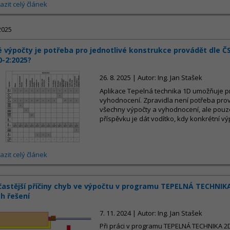
azit celý článek
2025
é výpočty je potřeba pro jednotlivé konstrukce provádět dle Č
0-2:2025?
26. 8. 2025 | Autor: Ing. Jan Stašek
Aplikace Tepelná technika 1D umožňuje p
vyhodnocení. Zpravidla není potřeba prov
všechny výpočty a vyhodnocení, ale pouze
příspěvku je dát vodítko, kdy konkrétní vý
azit celý článek
častější příčiny chyb ve výpočtu v programu TEPELNÁ TECHNIK
ch řešení
7. 11. 2024 | Autor: Ing. Jan Stašek
Při práci v programu TEPELNÁ TECHNIKA 2D