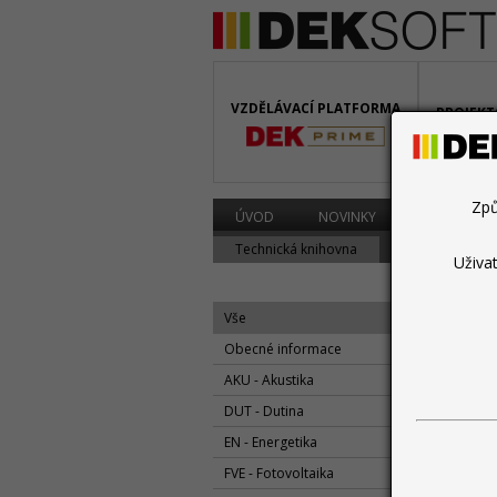
VZDĚLÁVACÍ PLATFORMA
PROJEKT
BIM
Způ
ÚVOD
NOVINKY
PROGRAMY
Technická knihovna
Diskuzní fórum
Uživa
Vše
Obecné informace
AKU - Akustika
květen
DUT - Dutina
ENE
EN - Energetika
FVE - Fotovoltaika