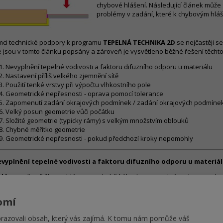
chybové hlášení. Následující článek může s
problémy v zadání, které k chybovým hláše
mci technické podpory k programu
TEPELNÁ TECHNIKA 2D
se nejčastěji s
é jsou v tomto článku popsány a zároveň je vysvětleno běžné řešení těcht
Nevyplnění tepelné vodivosti a faktoru difuzního odporu u materiálu
Nastavení příliš velkého zjemnění sítě
Použití tenké vrstvy při výpočtu vlhkostního pole
Geometrické nepřesnosti - oprava pomocí tolerance
Zapomenutí zadání okrajových podmínek / zadání okrajových podmínek
Velký posun geometrie vůči počátku
Složité geometrie (typicky rámy) s velkým množstvím oblouků
Chybné měřítko geometrie
Geometrické nepřesnosti - pokud předchozí kroky nepomohly
evyplnění tepelné vodivosti a faktoru difuzního odporu u materiá
blém:
Nejčastějším problémem je chybějící hodnota tepelné vodivosti nebo
erého z použitých materiálů. Na chybějící údaje vás program upozorní bě
čtu. Pokud tato chyba nastane, výpočet se neprovede. Faktor difuzního odp
omí
táte pouze teplotní pole.
azovali obsah, který vás zajímá. K tomu nám pomůže váš
ní:
Doplnění chybějících hodnot. Pokud nepočítáte vlhkostní pole, můžete