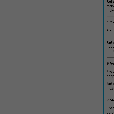
Řeše
mělo
malý
5. Z
Pro
opom
Řeše
uzav
použ
6. V
Pro
nesp
Řeše
možn
7. S
Pro
oblo