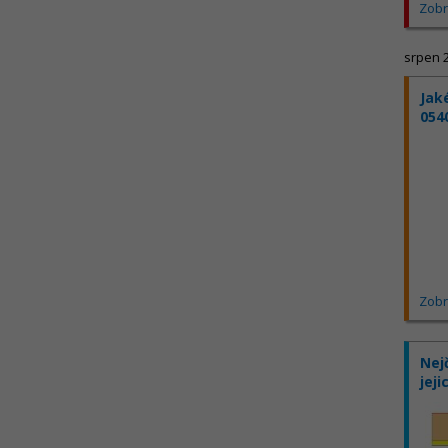
Zobr
srpen 
Jak
054
Zobr
Nej
jeji