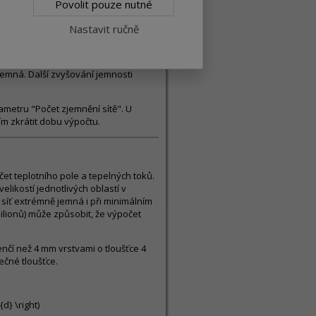
Povolit pouze nutné
Nastavit ručně
emnění sítě" není dostatečné. Ve
jemná. Další zvyšování jemnosti
metru "Počet zjemnění sítě". U
ím zkrátit dobu výpočtu.
t teplotního pole a tepelných toků.
elikostí jednotlivých oblastí v
 síť extrémně jemná i při minimálním
ilionů) může způsobit, že výpočet
nčí než 4 mm vrstvami o tloušťce 4
ečné tloušťce.
d} \right)