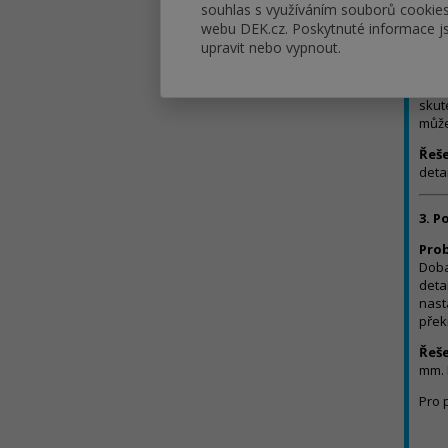
souhlas s využíváním souborů cookie
difu
webu DEK.cz. Poskytnuté informace js
upravit nebo vypnout.
2. N
Pro
skut
může
Řeše
deta
3. P
Pro
Doba
deta
nast
překr
Řeše
mm. 
Pro 