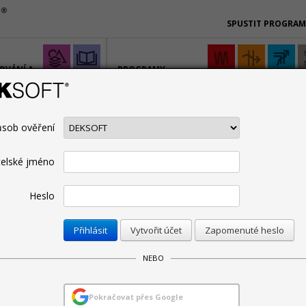
SPUSTIT PROGRA
OVÁNÍ A
PROGRAMY
PRO SPECIALISTY
sob ověření
CENÍK
PODPORA
ŠKOLENÍ
BIM
SPOLUPRACUJE
Technická podpora
Manuály
telské jméno
Heslo
Omezit pro:
Vytvořit účet
Zapomenuté heslo
 2026
NEBO
RGETIKA verze 8.1.4
Pokračovat přes Google
26. 5. 2026 | Autor: Martin Varga