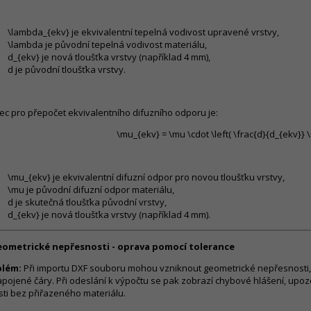
\lambda_{ekv}
je ekvivalentní tepelná vodivost upravené vrstvy,
\lambda
je původní tepelná vodivost materiálu,
d_{ekv}
je nová tloušťka vrstvy (například 4 mm),
d
je původní tloušťka vrstvy.
ec pro přepočet ekvivalentního difuzního odporu je:
\mu_{ekv} = \mu \cdot \left( \frac{d}{d_{ekv}} \r
\mu_{ekv}
je ekvivalentní difuzní odpor pro novou tloušťku vrstvy,
\mu
je původní difuzní odpor materiálu,
d
je skutečná tloušťka původní vrstvy,
d_{ekv}
je nová tloušťka vrstvy (například 4 mm).
eometrické nepřesnosti - oprava pomocí tolerance
blém:
Při importu DXF souboru mohou vzniknout geometrické nepřesnosti,
pojené čáry. Při odeslání k výpočtu se pak zobrazí chybové hlášení, upoz
sti bez přiřazeného materiálu.