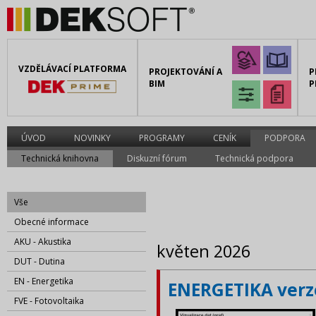
VZDĚLÁVACÍ PLATFORMA
PROJEKTOVÁNÍ A
P
BIM
P
ÚVOD
NOVINKY
PROGRAMY
CENÍK
PODPORA
Technická knihovna
Diskuzní fórum
Technická podpora
Vše
Obecné informace
AKU - Akustika
květen 2026
DUT - Dutina
EN - Energetika
ENERGETIKA verze
FVE - Fotovoltaika