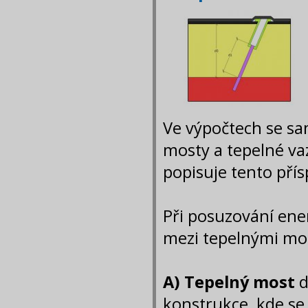
Ve výpočtech se sa
mosty a tepelné vaz
popisuje tento pří
Při posuzování ener
mezi tepelnými mo
A) Tepelný most
d
konstrukce, kde se