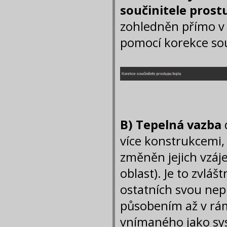
součinitele prost
zohledněn přímo v 
pomocí korekce sou
B) Tepelná vazba
více konstrukcemi,
změněn jejich vzá
oblast). Je to zvlá
ostatních svou nepř
působením až v rá
vnímaného jako sy