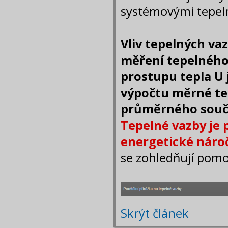
systémovými tepel
Vliv tepelných va
měření tepelného
prostupu tepla U j
výpočtu měrné te
průměrného souči
Tepelné vazby je 
energetické nároč
se zohledňují pomo
Skrýt článek