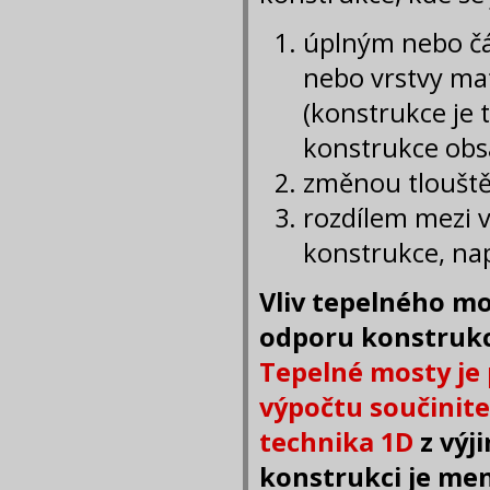
úplným nebo č
nebo vrstvy mat
(konstrukce je 
konstrukce obs
změnou tlouště
rozdílem mezi v
konstrukce, na
Vliv tepelného mo
odporu konstrukce
Tepelné mosty je 
výpočtu součinite
technika 1D
z výj
konstrukci je me