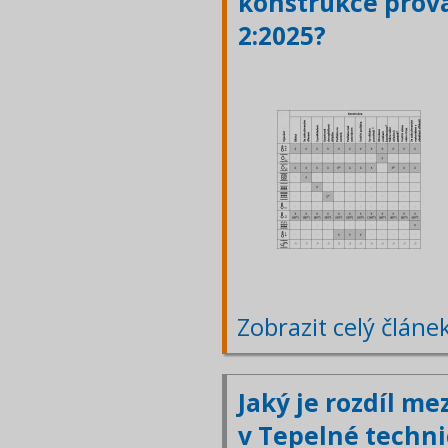
konstrukce prová
2:2025?
Zobrazit celý článe
Jaký je rozdíl m
v Tepelné techni