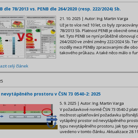
B dle 78/2013 vs. PENB dle 264/2020 (resp. 222/2024) Sb.
21. 10. 2025 | Autor: Ing. Martin Varga
Už je to více než 10 let, co byly zpracová
78/2013 Sb. Platnost PENB je obecně om
let. Tyto PENB se nyní průběžně obnovují d
264/2020 ve znění změny 222/2024 Sb. Tent
rozdíly mezi PENBy zpracovanými dle obo
takového průkazu. A také něco málo o fun
azit celý článek
25
 nevytápěného prostoru v ČSN 73 0540-2: 2025
5. 9. 2025 | Autor: Ing. Martin Varga
V požadavkové normě ČSN 73 0540-2 platné
možnost uplatňování požadavku (přísnější 
vytápěný prostor od nevytápěného prosto
typu nevytápěného prostoru. Jak typ nevy
uvedeno v tomto článku. Aktualizace 28.1