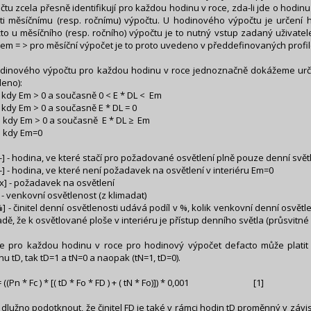
čtu zcela přesně identifikují pro každou hodinu v roce, zda-li jde o hodinu 
ti měsíčnímu (resp. ročnímu) výpočtu. U hodinového výpočtu je určení 
to u měsíčního (resp. ročního) výpočtu je to nutný vstup zadaný uživatel
em = > pro měsíční výpočet je to proto uvedeno v předdefinovaných profil
dinového výpočtu pro každou hodinu v roce jednoznačně dokážeme určit
eno):
kdy Em > 0 a současně 0 < E * DL < Em
kdy Em > 0 a současně E * DL = 0
: kdy Em > 0 a současně E * DL ≥ Em
: kdy Em=0
 [-] - hodina, ve které stačí pro požadované osvětlení plně pouze denní svět
 [-] - hodina, ve které není požadavek na osvětlení v interiéru Em=0
lx] - požadavek na osvětlení
] - venkovní osvětlenost (z klimadat)
%] - činitel denní osvětlenosti udává podíl v %, kolik venkovní denní osvětl
adě, že k osvětlované ploše v interiéru je přístup denního světla (průsvitné
e pro každou hodinu v roce pro hodinový výpočet defacto může platit 
nu tD, tak tD=1 a tN=0 a naopak (tN=1, tD=0).
= ((Pn * Fc ) * [( tD * Fo * FD ) + ( tN * Fo)]) * 0,001 [1]
ě dlužno podotknout, že činitel FD je také v rámci hodin tD proměnný v závi