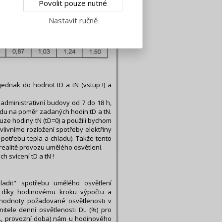
Povolit pouze nutné
čními činiteli. Nejčastěji jsou použity
a v tabulce dává) 1.
Nastavit ručně
jednak do hodnot tD a tN (vstup !) a
 administrativní budovy od 7 do 18 h,
ledu na poměr zadaných hodin tD a tN.
uze hodiny tN (tD=0) a použili bychom
vlivníme rozložení spotřeby elektřiny
 potřebu tepla a chladu). Takže tento
ealitě provozu umělého osvětlení.
 svícení tD a tN !
ladit" spotřebu umělého osvětlení
 díky hodinovému kroku výpočtu a
 hodnoty požadované osvětlenosti v
nitele denní osvětlenosti DL (%) pro
DL, provozní doba) nám u hodinového