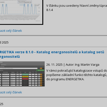
V článku jsou uvedeny hlavní změny/úpr
8.1.4
azit celý článek
d 2025
RGETIKA verze 8.1.0 - Katalog energonositelů a katalog setů
rgonositelů
26. 11. 2025 | Autor: Ing. Martin Varga
V rámci pokračující katalogizace vstupů do
popíšeme základní funkci těchto katalogů,
do programu ENERGETIKA.
azit celý článek
025