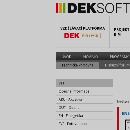
VZDĚLÁVACÍ PLATFORMA
PROJEKT
BIM
ÚVOD
NOVINKY
PROGRAMY
Technická knihovna
Diskuzní fórum
Vše
Obecné informace
AKU - Akustika
květen
DUT - Dutina
ENE
EN - Energetika
FVE - Fotovoltaika