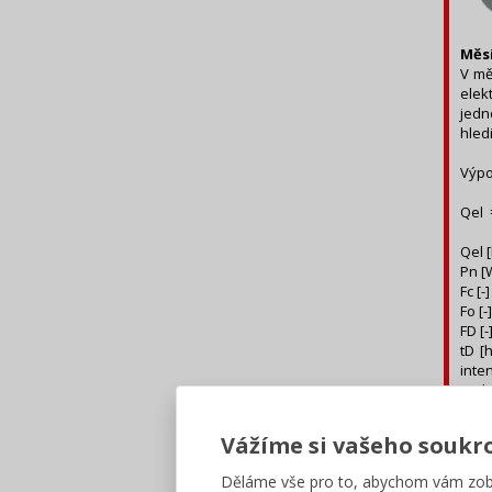
Měsí
V mě
elek
jedn
hled
Výpo
Qel 
Qel 
Pn [
Fc [-
Fo [
FD [
tD [
inte
tN [
Z vý
Vážíme si vašeho soukr
tN).
poža
Děláme vše pro to, abychom vám zobr