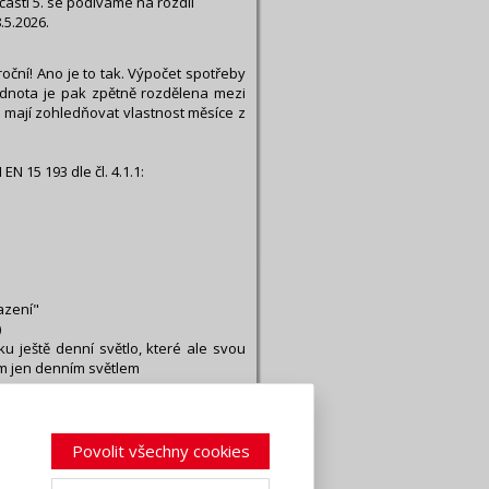
ásti 5. se podíváme na rozdíl
.5.2026.
oční! Ano je to tak. Výpočet spotřeby
hodnota je pak zpětně rozdělena mezi
ele mají zohledňovat vlastnost měsíce z
 15 193 dle čl. 4.1.1:
azení"
)
ku ještě denní světlo, které ale svou
Em jen denním světlem
dnoty ( Fc, Fo, FD) a roční sumy (tD,
 zadáme přímo, nebo odvozujeme od
Povolit všechny cookies