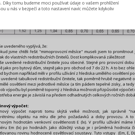
s. Díky tomu budeme moci používat údaje o vašem prohlížení
inále je tato roční spotřeba rozdělena mezi jednotlivé měsíce tzv. redistribu
ou u nás v bezpečí a toto nastavení navíc můžete kdykoliv
tele z tabulky A.77 v ČSN 73 0331-1. Průměr těchto hodnot musí dát hodnotu (
še uvedeného vyplývá, že:
okud jsme chtěli řešit "mimoprovozní měsíce" museli jsem to promítnout 
ak do vlastních redistribučních činitelů. Dost komplikovaná záležitost!
ýše uvedené redistribuční činitele jsou obecné. Stejné pro provozní dobu
ně jako pro bytový dům, stejně jako pro obchod od 7 do 22 h. A to bez oh
d bychom například měli v profilu užívání z hlediska umělého osvětlení po
 uvedené tabulkové redistribuční činitele, tak poměrně hrubě negativně o
mělé osvětlení mezi jednotlivé měsíce (a tím pádem tepelné zisky, a tedy
ob výpočtu byl poměrně toporný z hlediska možnosti přizpůsobit výpočet r
potřeba energie je závislá na předem odhadnutých celkových ročních dobách
inový výpočet:
nový výpočet naproti tomu skýtá velké možnosti, jak správně "na
rétnímu objektu na míru dle jeho požadavků a doby provozu. A to
novým hodnotám venkovní osvětlenosti E (lx). V profilu užívání máme
riéru Em (lx) po hodinách. Jako důležitý vstup je i průměrná hodnota či
tlovanou rovinu hodnocené osvětlovací soustavy. Tyto vstupy (Em, E, 