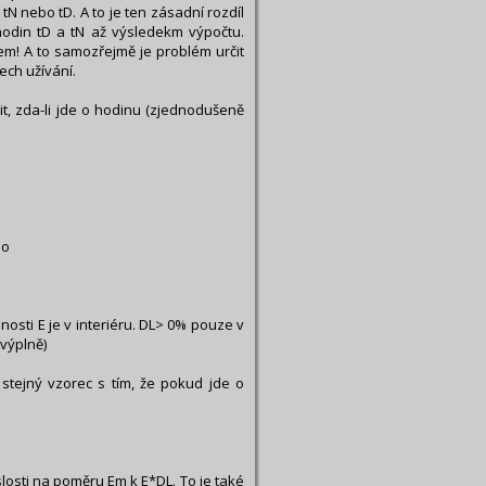
tN nebo tD. A to je ten zásadní rozdíl
hodin tD a tN až výsledekm výpočtu.
em! A to samozřejmě je problém určit
ech užívání.
, zda-li jde o hodinu (zjednodušeně
lo
enosti E je v interiéru. DL> 0% pouze v
 výplně)
stejný vzorec s tím, že pokud jde o
slosti na poměru Em k E*DL. To je také