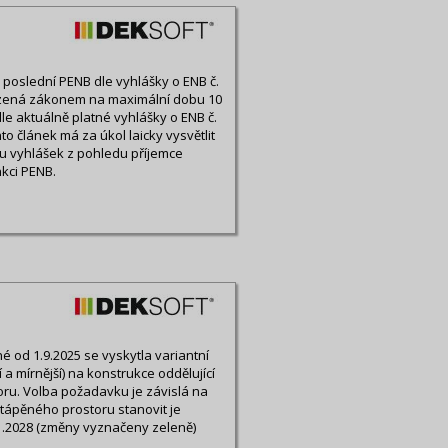
ny poslední PENB dle vyhlášky o ENB č.
ezená zákonem na maximální dobu 10
le aktuálně platné vyhlášky o ENB č.
o článek má za úkol laicky vysvětlit
u vyhlášek z pohledu příjemce
kci PENB.
 od 1.9.2025 se vyskytla variantní
a mírnější) na konstrukce oddělující
ru. Volba požadavku je závislá na
tápěného prostoru stanovit je
1.2028 (změny vyznačeny zeleně)