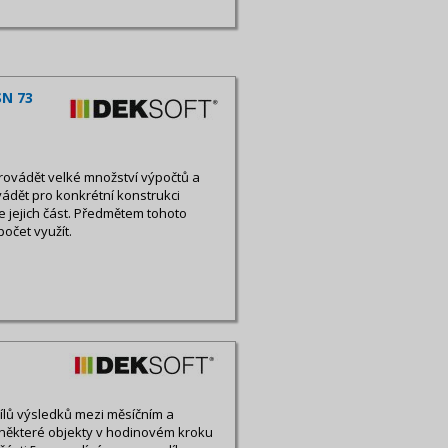
SN 73
rovádět velké množství výpočtů a
ádět pro konkrétní konstrukci
 jejich část. Předmětem tohoto
počet využít.
dílů výsledků mezi měsíčním a
 některé objekty v hodinovém kroku