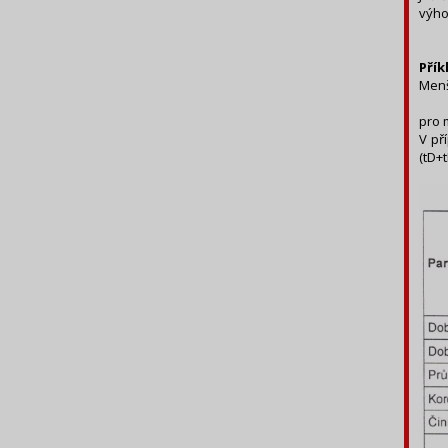
výho
Přík
Menš
pro 
V př
(tD+