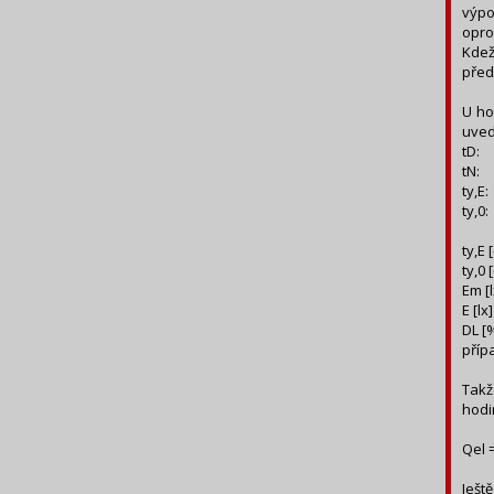
výpo
opro
Kdež
před
U ho
uved
tD: 
tN: 
ty,E
ty,0
ty,E
ty,0
Em [
E [lx
DL [
příp
Takž
hodi
Qel 
Ješt