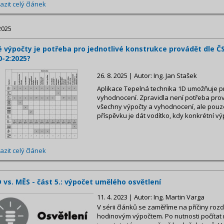
azit celý článek
2025
é výpočty je potřeba pro jednotlivé konstrukce provádět dle Č
0-2:2025?
26. 8. 2025 | Autor: Ing. Jan Stašek
Aplikace Tepelná technika 1D umožňuje p
vyhodnocení. Zpravidla není potřeba prov
všechny výpočty a vyhodnocení, ale pouze
příspěvku je dát vodítko, kdy konkrétní vý
azit celý článek
 vs. MĚS - část 5.: výpočet umělého osvětlení
11. 4. 2023 | Autor: Ing. Martin Varga
V sérii článků se zaměříme na příčiny roz
hodinovým výpočtem. Po nutnosti počítat