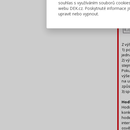
souhlas s využíváním souborů cookie
Ve f
webu DEK.cz. Poskytnuté informace js
čini
upravit nebo vypnout.
Z vý
1) p
jedn
2) v
stej
Poku
výše
na u
způs
3) s
Hod
Hodi
konk
hodi
inte
osvě