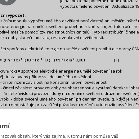
je na toto téma poměrně hodně dotazů. V č
výpočtu umělého osvětlení. Aktualizace 18
ční výpočet:
síčním modulu výpočet umělého osvětlení není vlastně ani měsíční nýbrž r
trické energie na umělé osvětlení proběhne ročně s tím, že tato roční 
otlivé měsíce pomocí tzv. redistribučních činitelů. Tyto redistribuční činit
iska doby slunečního svitu, resp. venkovní osvětlenosti.
čet spotřeby elektrické energie na umělé osvětlení probíhá dle normy ČSN EN
= ((Pn * Fc ) * [( tD * Fo * FD ) + ( tN * Fo)]) * 0,001 [1]
[kWh/rok] = spotřeba elektrické energie na umělé osvětlení za rok
W] - instalovaný příkon svítidel umělého osvětlení
] - činitel řízení závislosti na konstantní úrovni osvětlenosti
-] - činitel závislosti provozní doby na obsazenosti a systémů detekce "obs
-] - činitel závislosti provozní doby na denním osvětlení (sdružené osvětlení
h/rok] - doba svícení umělého osvětlení při denním světle, tj. když je ven
nzitou nedostačuje pro zajištění požadavku v zóně na intenzitu osvětlení 
h/rok] - doba svícení umělého osvětlení bez denního světla, tj. za tmy
še uvedeného vzorce je patrné, že do něj musí vstupovat průměrné roční ho
omí
 Instalovaný příkon Pn je návrhová hodnota, kterou buď to známe a
dované osvětlenosti a typu zdroje umělého světla.
azovali obsah, který vás zajímá. K tomu nám pomůže váš