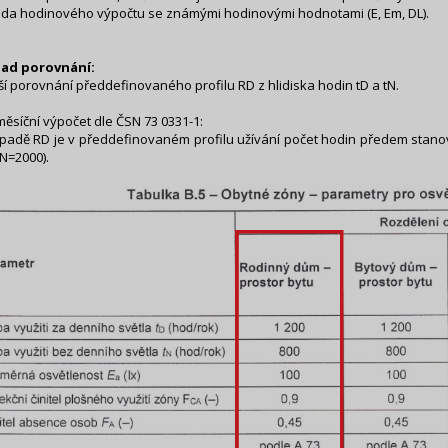
da hodinového výpočtu se známými hodinovými hodnotami (E, Em, DL).
lad porovnání:
í porovnání předdefinovaného profilu RD z hlidiska hodin tD a tN.
měsíční výpočet dle ČSN 73 0331-1:
ípadě RD je v předdefinovaném profilu užívání počet hodin předem stano
tN=2000).