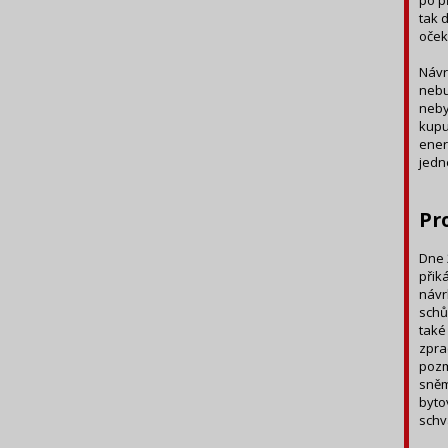
po p
tak 
oček
Návr
nebu
neby
kupu
ener
jedn
Pr
Dne 
přik
návr
schů
také
zpra
pozm
sněm
byto
schv