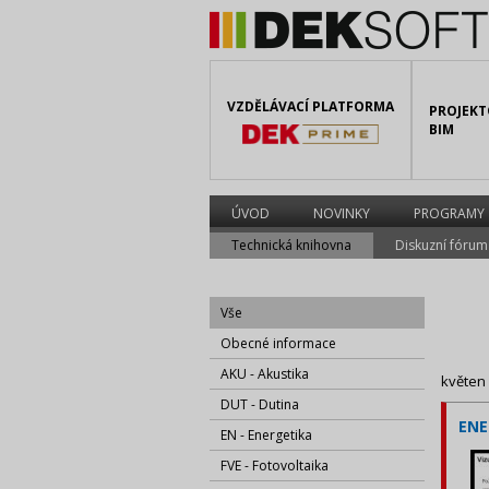
VZDĚLÁVACÍ PLATFORMA
PROJEKT
BIM
ÚVOD
NOVINKY
PROGRAMY
Technická knihovna
Diskuzní fórum
Vše
Obecné informace
AKU - Akustika
květen
DUT - Dutina
ENE
EN - Energetika
FVE - Fotovoltaika