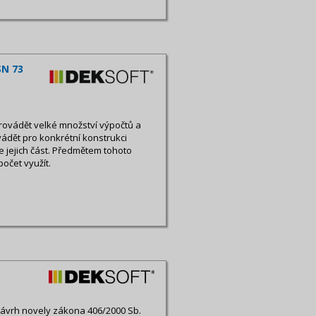
SN 73
rovádět velké množství výpočtů a
ádět pro konkrétní konstrukci
 jejich část. Předmětem tohoto
počet využít.
návrh novely zákona 406/2000 Sb.