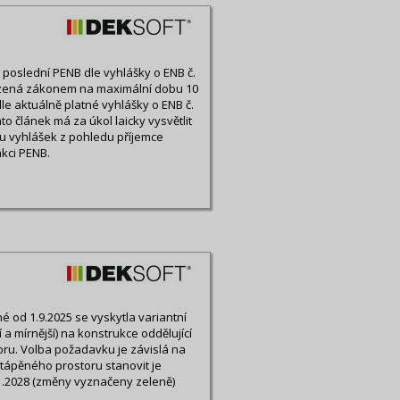
ny poslední PENB dle vyhlášky o ENB č.
ezená zákonem na maximální dobu 10
le aktuálně platné vyhlášky o ENB č.
o článek má za úkol laicky vysvětlit
u vyhlášek z pohledu příjemce
kci PENB.
 od 1.9.2025 se vyskytla variantní
a mírnější) na konstrukce oddělující
ru. Volba požadavku je závislá na
tápěného prostoru stanovit je
1.2028 (změny vyznačeny zeleně)