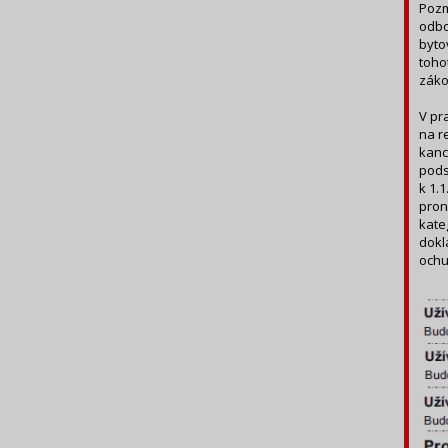
Pozm
odbo
byto
toho
záko
V pr
na r
kanc
pods
k 1.1
pron
kate
dokl
ochu