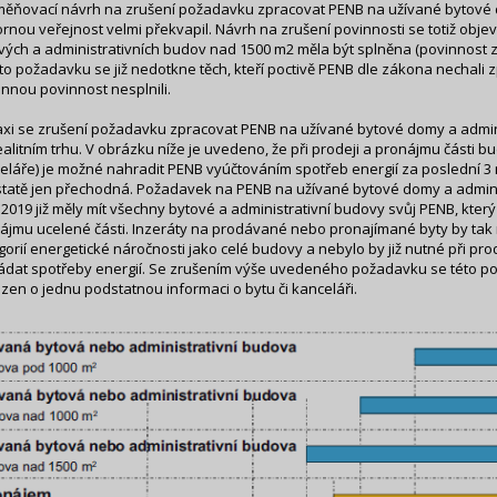
ěňovací návrh na zrušení požadavku zpracovat PENB na užívané bytové 
rnou veřejnost velmi překvapil. Návrh na zrušení povinnosti se totiž objevi
vých a administrativních budov nad 1500 m2 měla být splněna (povinnost z
to požadavku se již nedotkne těch, kteří poctivě PENB dle zákona nechali z
nnou povinnost nesplnili.
axi se zrušení požadavku zpracovat PENB na užívané bytové domy a admini
ealitním trhu. V obrázku níže je uvedeno, že při prodeji a pronájmu části 
eláře) je možné nahradit PENB vyúčtováním spotřeb energií za poslední 3 r
tatě jen přechodná. Požadavek na PENB na užívané bytové domy a administra
.2019 již měly mít všechny bytové a administrativní budovy svůj PENB, který b
ájmu ucelené části. Inzeráty na prodávané nebo pronajímané byty by tak 
gorií energetické náročnosti jako celé budovy a nebylo by již nutné při pro
ádat spotřeby energií. Se zrušením výše uvedeného požadavku se této po
zen o jednu podstatnou informaci o bytu či kanceláři.