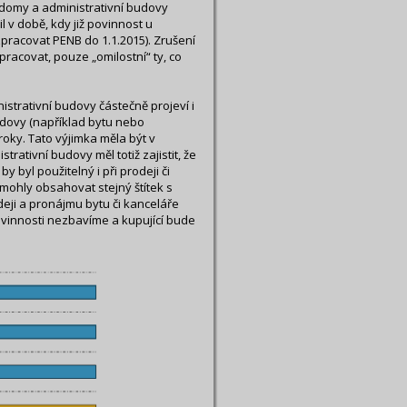
domy a administrativní budovy
l v době, kdy již povinnost u
pracovat PENB do 1.1.2015). Zrušení
pracovat, pouze „omilostní“ ty, co
strativní budovy částečně projeví i
budovy (například bytu nebo
oky. Tato výjimka měla být v
tivní budovy měl totiž zajistit, že
y byl použitelný i při prodeji či
mohly obsahovat stejný štítek s
deji a pronájmu bytu či kanceláře
vinnosti nezbavíme a kupující bude