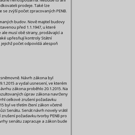
ořádně nehospodárná. Nebude to ani
dkovateli prodeje. Také lze
že se zvýší počet zpracovaných PENB.
maných budov. Nově majitel budovy
venou před 1.1.1947, u které
le musí obě strany, prodávající a
ké upřesňují kontroly Státní
 jejichž počet odpovídá alespoň
é sněmovně. Návrh zákona byl
.1.2015 a vydal usnesení, ve kterém
ávrhu zákona proběhlo 20.1.2015. Na
onzultovaných úprav zákona navrženy
vrhl celkové zrušení požadavku
5 byl ve třetím čtení zákon včetně
ůzi Senátu. Senát návrh novely vrátil
 zrušení požadavku tvorby PENB pro
ávrhy senátu zapracuje a zákon bude