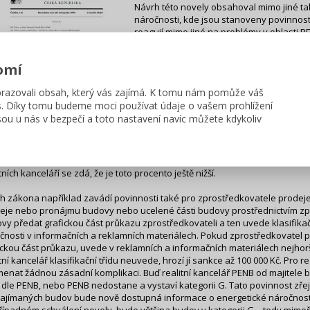
Návrh této novely obsahoval mimo jiné ta
náročnosti, kde jsou stanoveny povinnos
reagují mimo jiné na problémy v oblasti 
Obecně se uvádí, že povinnost PENB je v
plněna jen v přibližně v 10% případů. Při
omí
realitních kanceláří se zdá, že je toto proce
azovali obsah, který vás zajímá. K tomu nám pomůže váš
vrh novely zákona 406/2000 Sb. ze září roku 2
s. Díky tomu budeme moci používat údaje o vašem prohlížení
ou u nás v bezpečí a toto nastavení navíc můžete kdykoliv
3.9.2014 předložila Vláda sněmovně návrh novely zákona 406/2000 Sb. Ná
 úpravy § 7a Průkaz energetické náročnosti, kde jsou stanoveny povinnos
ují mimo jiné na problémy v oblasti PENB pro prodej a pronájem budov. Ob
ípadě prodeje a pronájmu budov plněna jen v přibližně v 10% případů. Při
tních kanceláří se zdá, že je toto procento ještě nižší.
h zákona například zavádí povinnosti také pro zprostředkovatele prodeje,
eje nebo pronájmu budovy nebo ucelené části budovy prostřednictvím zpr
vy předat grafickou část průkazu zprostředkovateli a ten uvede klasifikač
čnosti v informačních a reklamních materiálech. Pokud zprostředkovatel
ickou část průkazu, uvede v reklamních a informačních materiálech nejhorší 
itní kancelář klasifikační třídu neuvede, hrozí jí sankce až 100 000 Kč. Pro r
enat žádnou zásadní komplikaci. Buď realitní kancelář PENB od majitele b
u dle PENB, nebo PENB nedostane a vystaví kategorii G. Tato povinnost zřej
ajímaných budov bude nově dostupná informace o energetické náročnosti.