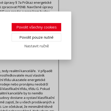
ké úpravy § 7a Průkaz energetické
ti zpracovat PENB. Navržené úpravy
PENB pro prodej a pronájem budov.
 případě prodeje a pronájmu budov
 pohledu na nabídky nemovitostí
nto ještě nižší.
Povolit všechny cookies
014
Povolit pouze nutné
vrh této novely obsahoval mimo jiné
Nastavit ručně
ti zpracovat PENB. Navržené úpravy
ecně se uvádí, že povinnost PENB je
 pohledu na nabídky nemovitostí
 tedy realitní kanceláře. V případě
ostředkovatele musí vlastník
ní třídu ukazatele energetické
 prodeje nebo pronájmu neobdrží
klasifikační třídu, třídu G. Pokud
ealitní kanceláře by to nemělo
udovy dostane a vystaví klasifikační
mě zajistí, že u všech prodávaných a
 Lze očekávat, že minimálně těsně