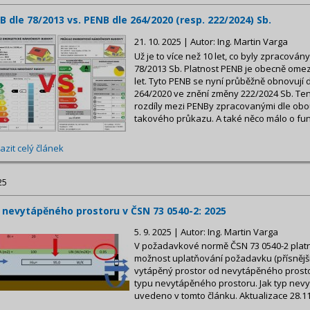
B dle 78/2013 vs. PENB dle 264/2020 (resp. 222/2024) Sb.
21. 10. 2025 | Autor: Ing. Martin Varga
Už je to více než 10 let, co byly zpracová
78/2013 Sb. Platnost PENB je obecně om
let. Tyto PENB se nyní průběžně obnovují d
264/2020 ve znění změny 222/2024 Sb. Tent
rozdíly mezi PENBy zpracovanými dle obo
takového průkazu. A také něco málo o fun
azit celý článek
25
 nevytápěného prostoru v ČSN 73 0540-2: 2025
5. 9. 2025 | Autor: Ing. Martin Varga
V požadavkové normě ČSN 73 0540-2 platné
možnost uplatňování požadavku (přísnější 
vytápěný prostor od nevytápěného prosto
typu nevytápěného prostoru. Jak typ nevy
uvedeno v tomto článku. Aktualizace 28.1