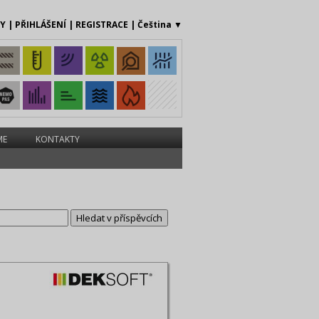
MY
|
PŘIHLÁŠENÍ
|
REGISTRACE
|
Čeština
▼
ME
KONTAKTY