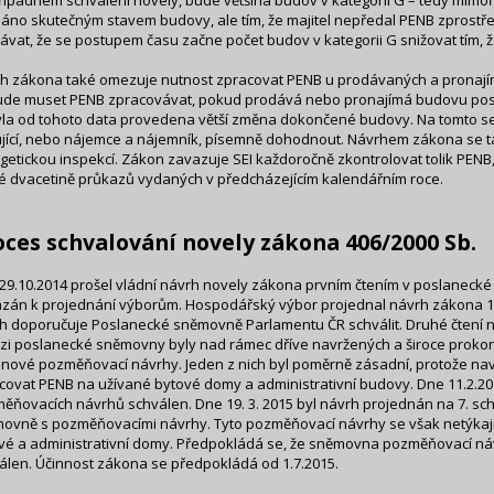
řípadném schválení novely, bude většina budov v kategorii G – tedy mim
dáno skutečným stavem budovy, ale tím, že majitel nepředal PENB zprostře
ávat, že se postupem času začne počet budov v kategorii G snižovat tím, 
h zákona také omezuje nutnost zpracovat PENB u prodávaných a pronají
de muset PENB zpracovávat, pokud prodává nebo pronajímá budovu posta
la od tohoto data provedena větší změna dokončené budovy. Na tomto se a
jící, nebo nájemce a nájemník, písemně dohodnout. Návrhem zákona se ta
getickou inspekcí. Zákon zavazuje SEI každoročně zkontrolovat tolik PENB,
é dvacetině průkazů vydaných v předcházejícím kalendářním roce.
oces schvalování novely zákona 406/2000 Sb.
29.10.2014 prošel vládní návrh novely zákona prvním čtením v poslaneck
ázán k projednání výborům. Hospodářský výbor projednal návrh zákona 19
h doporučuje Poslanecké sněmovně Parlamentu ČR schválit. Druhé čtení n
zi poslanecké sněmovny byly nad rámec dříve navržených a široce prok
 nové pozměňovací návrhy. Jeden z nich byl poměrně zásadní, protože na
covat PENB na užívané bytové domy a administrativní budovy. Dne 11.2.201
ěňovacích návrhů schválen. Dne 19. 3. 2015 byl návrh projednán na 7. sch
ovně s pozměňovacími návrhy. Tyto pozměňovací návrhy se však netýkají
vé a administrativní domy. Předpokládá se, že sněmovna pozměňovací n
álen. Účinnost zákona se předpokládá od 1.7.2015.