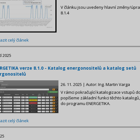
V článku jsou uvedeny hlavní změny/úpr
8.1.4
azit celý článek
d 2025
RGETIKA verze 8.1.0 - Katalog energonositelů a katalog setů
rgonositelů
26. 11. 2025 | Autor: Ing. Martin Varga
V rámci pokračující katalogizace vstupů do
popíšeme základní funkci těchto katalogů,
do programu ENERGETIKA.
azit celý článek
025