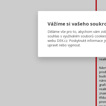
Vážíme si vašeho soukr
Děláme vše pro to, abychom vám zobr
Ná
souhlas s využíváním souborů cookie
webu DEK.cz. Poskytnuté informace js
Dne 
upravit nebo vypnout.
také
reag
v př
reali
Návr
prod
budo
náro
graf
real
znam
tříd
pron