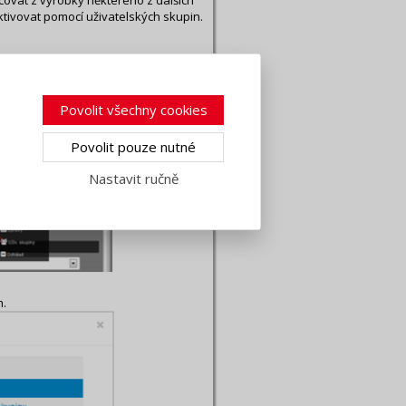
covat z výrobky některého z dalších
aktivovat pomocí uživatelských skupin.
entrální katalogy. Pokud potřebujete
g aktivovat pomocí uživatelských
Povolit všechny cookies
Povolit pouze nutné
ch výrobců stavebních materiálů a
mezi uživateli. Modální okno zpráv
Nastavit ručně
skupiny.
m.