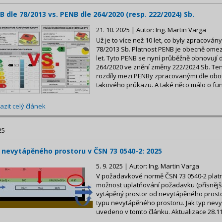
B dle 78/2013 vs. PENB dle 264/2020 (resp. 222/2024) Sb.
21. 10. 2025 | Autor: Ing. Martin Varga
Už je to více než 10 let, co byly zpracová
78/2013 Sb. Platnost PENB je obecně om
let. Tyto PENB se nyní průběžně obnovují d
264/2020 ve znění změny 222/2024 Sb. Tent
rozdíly mezi PENBy zpracovanými dle obo
takového průkazu. A také něco málo o fun
azit celý článek
25
 nevytápěného prostoru v ČSN 73 0540-2: 2025
5. 9. 2025 | Autor: Ing. Martin Varga
V požadavkové normě ČSN 73 0540-2 platné
možnost uplatňování požadavku (přísnější 
vytápěný prostor od nevytápěného prosto
typu nevytápěného prostoru. Jak typ nevy
uvedeno v tomto článku. Aktualizace 28.1