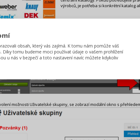
centrální katalogy. Pokud potřebujete pra
výrobců, je potřeba si konkrétní katalog 
rvním spuštění aplikace Tepelná technika 1D máte k dispozici pouze tzv. c
omí
ovat z výrobky některého z dalších výrobců, je potřeba si konkrétní katalo
in.
azovali obsah, který vás zajímá. K tomu nám pomůže váš
s. Díky tomu budeme moci používat údaje o vašem prohlížení
atelská skupina umožňuje rozšířit množství katalogů o katalogy jednotlivý
ou u nás v bezpečí a toto nastavení navíc můžete kdykoliv
ích subjektů. Pomocí uživatelských skupin je rovněž možno sdílet katalogy 
te vyvolat najetím na uživatelské jméno a kliknutím na volbu Uživatelské 
volení možnosti Uživatelské skupiny, se zobrazí modální okno s přehlede