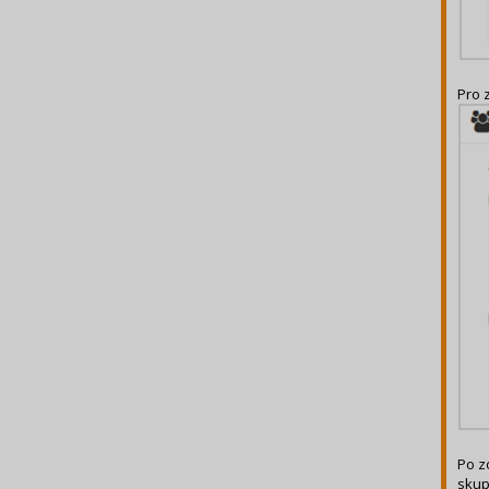
Pro 
Po z
skup