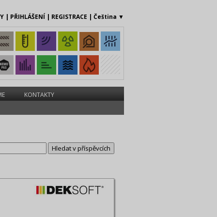
MY
|
PŘIHLÁŠENÍ
|
REGISTRACE
|
Čeština
▼
ME
KONTAKTY