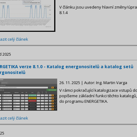
V článku jsou uvedeny hlavní změny/úpr
8.1.4
azit celý článek
d 2025
RGETIKA verze 8.1.0 - Katalog energonositelů a katalog setů
rgonositelů
26. 11. 2025 | Autor: Ing. Martin Varga
V rámci pokračující katalogizace vstupů do
popíšeme základní funkci těchto katalogů,
do programu ENERGETIKA.
azit celý článek
025