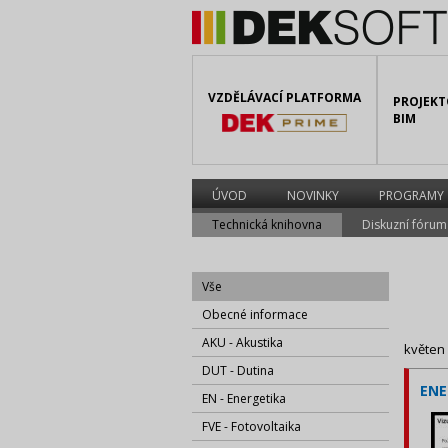
VZDĚLÁVACÍ PLATFORMA
PROJEKT
BIM
ÚVOD
NOVINKY
PROGRAMY
Technická knihovna
Diskuzní fórum
Vše
Obecné informace
AKU - Akustika
květen
DUT - Dutina
ENE
EN - Energetika
FVE - Fotovoltaika