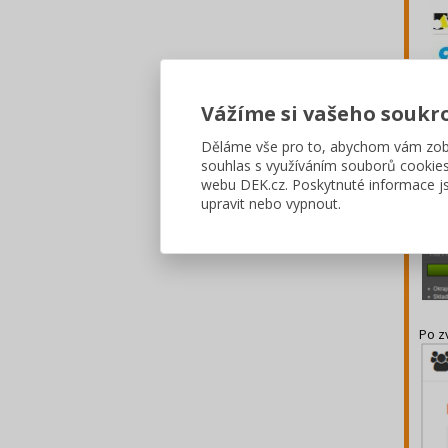
Po p
Vážíme si vašeho soukr
prac
skup
Děláme vše pro to, abychom vám zobr
souhlas s využíváním souborů cookie
Uživ
webu DEK.cz. Poskytnuté informace js
dalš
upravit nebo vypnout.
může
Po z