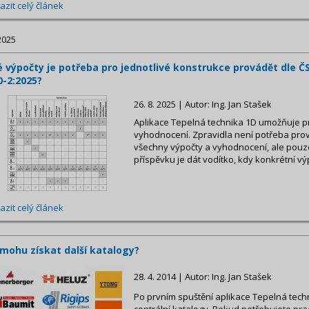
azit celý článek
2025
é výpočty je potřeba pro jednotlivé konstrukce provádět dle Č
0-2:2025?
26. 8. 2025 | Autor: Ing. Jan Stašek
Aplikace Tepelná technika 1D umožňuje p
vyhodnocení. Zpravidla není potřeba prov
všechny výpočty a vyhodnocení, ale pouze
příspěvku je dát vodítko, kdy konkrétní vý
azit celý článek
 mohu získat další katalogy?
28. 4. 2014 | Autor: Ing. Jan Stašek
Po prvním spuštění aplikace Tepelná techn