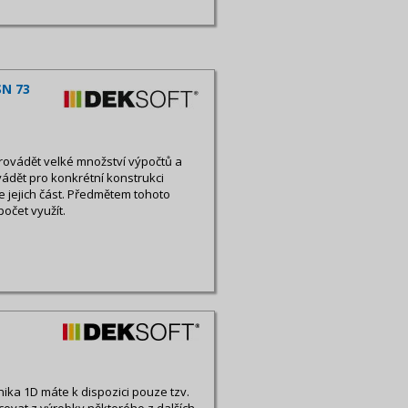
SN 73
rovádět velké množství výpočtů a
ádět pro konkrétní konstrukci
 jejich část. Předmětem tohoto
počet využít.
ika 1D máte k dispozici pouze tzv.