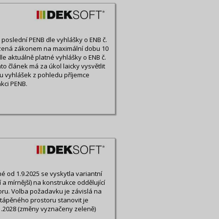
ny poslední PENB dle vyhlášky o ENB č.
ezená zákonem na maximální dobu 10
le aktuálně platné vyhlášky o ENB č.
o článek má za úkol laicky vysvětlit
u vyhlášek z pohledu příjemce
kci PENB.
 od 1.9.2025 se vyskytla variantní
a mírnější) na konstrukce oddělující
ru. Volba požadavku je závislá na
tápěného prostoru stanovit je
1.2028 (změny vyznačeny zeleně)