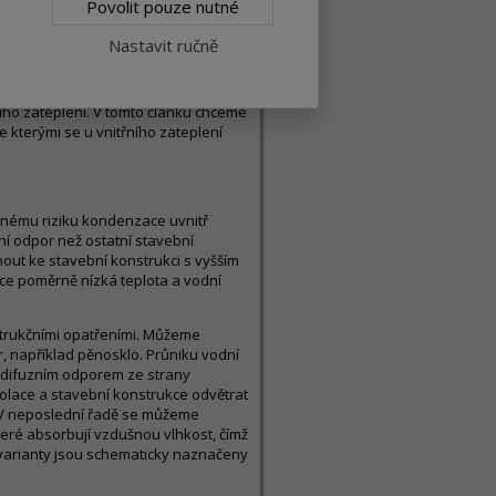
Povolit pouze nutné
Nastavit ručně
 různé, například estetické nebo
kou fasádu. Z provozních důvodů
ho stadionu, pod kterou se nachází
ního zateplení. V tomto článku chceme
se kterými se u vnitřního zateplení
enému riziku kondenzace uvnitř
zní odpor než ostatní stavební
out ke stavební konstrukci s vyšším
ce poměrně nízká teplota a vodní
trukčními opatřeními. Můžeme
r, například pěnosklo. Průniku vodní
m difuzním odporem ze strany
zolace a stavební konstrukce odvětrat
 V neposlední řadě se můžeme
které absorbují vzdušnou vlhkost, čímž
vé varianty jsou schematicky naznačeny