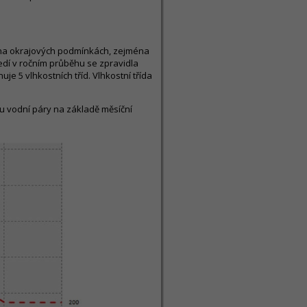
é na okrajových podmínkách, zejména
ředí v ročním průběhu se zpravidla
je 5 vlhkostních tříd. Vlhkostní třída
u vodní páry na základě měsíční