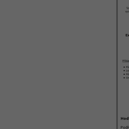
Hodn
Podí