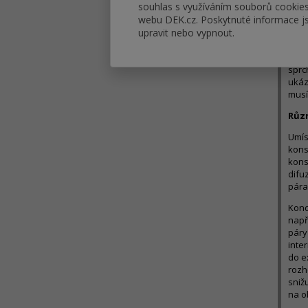
souhlas s využíváním souborů cookie
tepe
webu DEK.cz. Poskytnuté informace js
upravit nebo vypnout.
Ne v
prov
bude
sprc
ukáza
musí
Různ
Umís
kons
kons
difu
pára
Kond
např
páry
inte
do e
rozh
sniž
na o