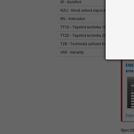
KF - Komfort
NZU - Nová zelená úsporám
RN - Antiradon
TT1D - Tepelná technika 1D
TT2D - Tepelná technika 2D
Zobr
TZB - Technická zařízení budov
VAR - Varianty
listopa
ENE
ene
Zobr
říjen 2