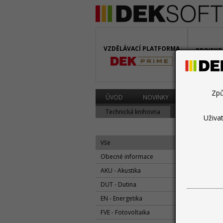
VZDĚLÁVACÍ PLATFORMA
PROJEKT
BIM
Způ
ÚVOD
NOVINKY
PROGRAMY
Technická knihovna
Diskuzní fórum
Uživa
Vše
Obecné informace
AKU - Akustika
květen
DUT - Dutina
ENE
EN - Energetika
FVE - Fotovoltaika