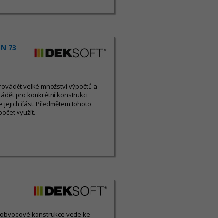
SN 73
rovádět velké množství výpočtů a
ádět pro konkrétní konstrukci
 jejich část. Předmětem tohoto
počet využít.
nu obvodové konstrukce vede ke