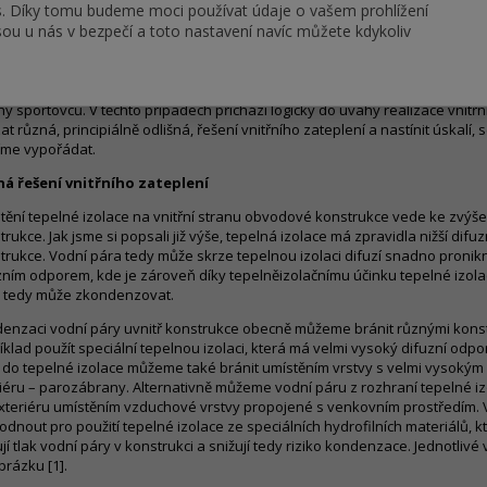
s. Díky tomu budeme moci používat údaje o vašem prohlížení
lné mosty napojení vnitřních stěn a stropů na obvodové konstrukce.
ou u nás v bezpečí a toto nastavení navíc můžete kdykoliv
ždy je ale možné konstrukce zateplovat z vnější strany. Důvody mohou být
ozní. Z estetických důvodů určitě není zrovna vhodné zateplovat historic
 asi komplikované zateplovat shora konstrukci pochozí tribuny fotbalové
hy sportovců. V těchto případech přichází logicky do úvahy realizace vnitř
t různá, principiálně odlišná, řešení vnitřního zateplení a nastínit úskalí, 
me vypořádat.
á řešení vnitřního zateplení
tění tepelné izolace na vnitřní stranu obvodové konstrukce vede ke zvýš
trukce. Jak jsme si popsali již výše, tepelná izolace má zpravidla nižší difu
trukce. Vodní pára tedy může skrze tepelnou izolaci difuzí snadno pronikn
zním odporem, kde je zároveň díky tepelněizolačnímu účinku tepelné izola
 tedy může zkondenzovat.
enzaci vodní páry uvnitř konstrukce obecně můžeme bránit různými kons
íklad použít speciální tepelnou izolaci, která má velmi vysoký difuzní odpo
 do tepelné izolace můžeme také bránit umístěním vrstvy s velmi vysoký
riéru – parozábrany. Alternativně můžeme vodní páru z rozhraní tepelné i
xteriéru umístěním vzduchové vrstvy propojené s venkovním prostředím.
odnout pro použití tepelné izolace ze speciálních hydrofilních materiálů, 
ují tlak vodní páry v konstrukci a snižují tedy riziko kondenzace. Jednotli
brázku [1].