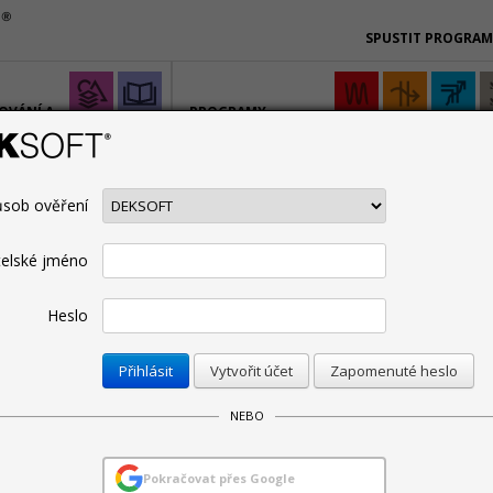
SPUSTIT PROGRA
OVÁNÍ A
PROGRAMY
PRO SPECIALISTY
sob ověření
CENÍK
PODPORA
ŠKOLENÍ
BIM
SPOLUPRACUJE
Technická podpora
Manuály
telské jméno
Heslo
Omezit pro:
Vytvořit účet
Zapomenuté heslo
 2026
NEBO
RGETIKA verze 8.1.4
Pokračovat přes Google
26. 5. 2026 | Autor: Martin Varga