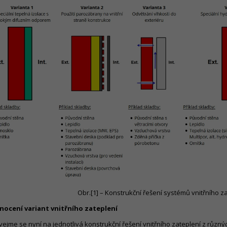
Obr.[1] – Konstrukční řešení systémů vnitřního z
ocení variant vnitřního zateplení
vejme se nyní na jednotlivá konstrukční řešení vnitřního zateplení z různ