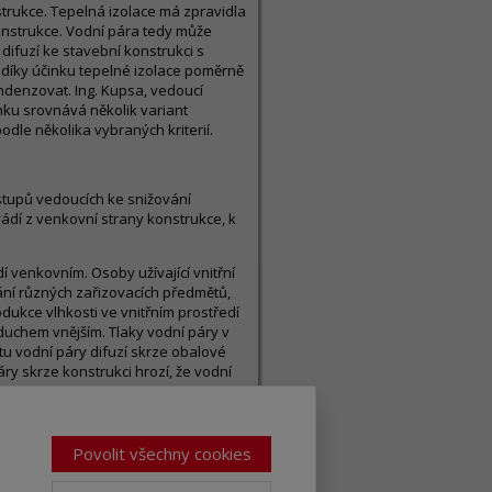
trukce. Tepelná izolace má zpravidla
konstrukce. Vodní pára tedy může
difuzí ke stavební konstrukci s
díky účinku tepelné izolace poměrně
ndenzovat. Ing. Kupsa, vedoucí
nku srovnává několik variant
odle několika vybraných kriterií.
ostupů vedoucích ke snižování
ádí z venkovní strany konstrukce, k
í venkovním. Osoby užívající vnitřní
vání různých zařizovacích předmětů,
dukce vlhkosti ve vnitřním prostředí
duchem vnějším. Tlaky vodní páry v
tu vodní páry difuzí skrze obalové
áry skrze konstrukci hrozí, že vodní
ější části konstrukce, blíže k
ře v pohybu. Z tohoto důvodu se pro
esp. ekvivalentní difuzní tloušťky)
 mají v konstrukci zpravidla nižší
Povolit všechny cookies
nější strany konstrukce. Při vnějším
ozdíly. Jsou také lépe eliminovány