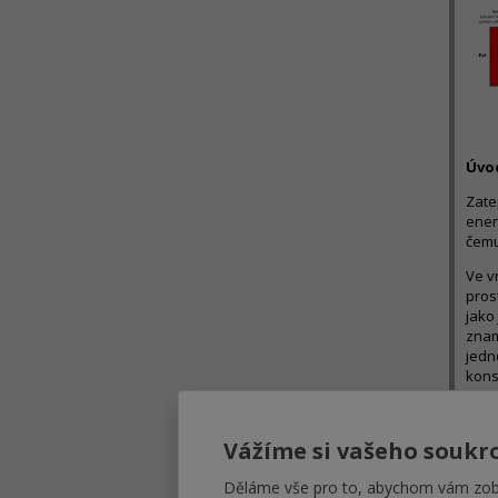
Úvo
Zate
ener
čemu
Ve v
pros
jako
znam
jedn
kons
pára
exte
návr
Vážíme si vašeho soukr
jedn
difu
Děláme vše pro to, abychom vám zobr
zate