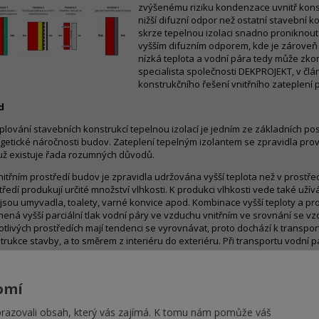
zvýšenému riziku kondenzace uvnitř kons
nižší difuzní odpor než ostatní stavební 
skrze tepelnou izolaci snadno proniknout 
vyšším difuzním odporem, kde je zároveň 
nízká teplota a vodní pára tedy může zko
specialista společnosti DEKPROJEKT, v člá
konstrukčního řešení vnitřního zateplení p
d
plování stavebních konstrukcí tepelnou izolací je jedním ze základních p
getické náročnosti budov. Zateplení tepelným izolantem se zpravidla prov
ž existuje řada rozumných důvodů.
nitřním prostředí budov je zpravidla udržována vyšší teplota než v prostřed
tředí produkují určité množství vlhkosti. K produkci vlhkosti vede také uží
 jsou umyvadla, toalety, varné konvice apod. Kombinace vyšší teploty a pro
ená vyšší parciální tlak vodní páry ve vzduchu vnitřním ve srovnání se vz
otlivých prostředích mají tendenci se vyrovnávat, proto dochází k transpor
trukce stavby, a to směrem z interiéru do exteriéru. Při transportu vodní p
 uvnitř konstrukce zkondenzuje. K tomu určitě dojde v případě, kdy v chladn
riéru, je umístěna vrstva méně propustná pro vodní páru bránící vodní pá
h konstrukcí doporučuje uplatňovat pravidlo klesajícího difuzního odporu (r
omí
otlivých vrstev od interiéru k exteriéru. Vzhledem k tomu, že tepelné izolace
zní odpor než ostatní stavební materiály, je vhodné zateplení navrhovat z v
azovali obsah, který vás zajímá. K tomu nám pomůže váš
plení tepelnou izolací je nosná konstrukce namáhána menšími teplotními r