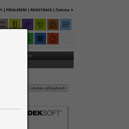
MY
|
PŘIHLÁŠENÍ
|
REGISTRACE
|
Čeština
▼
ME
KONTAKTY