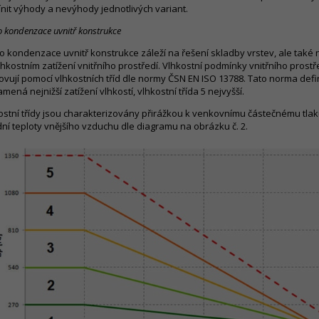
ínit výhody a nevýhody jednotlivých variant.
o kondenzace uvnitř konstrukce
ko kondenzace uvnitř konstrukce záleží na řešení skladby vrstev, ale tak
lhkostním zatížení vnitřního prostředí. Vlhkostní podmínky vnitřního prost
ovují pomocí vlhkostních tříd dle normy ČSN EN ISO 13788. Tato norma definu
mená nejnižší zatížení vlhkostí, vlhkostní třída 5 nejvyšší.
ostní třídy jsou charakterizovány přirážkou k venkovnímu částečnému tlak
dní teploty vnějšího vzduchu dle diagramu na obrázku č. 2.