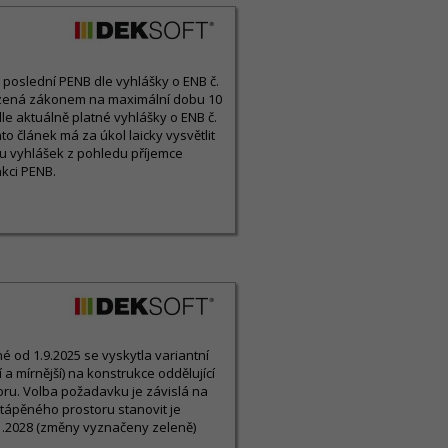
ny poslední PENB dle vyhlášky o ENB č.
ezená zákonem na maximální dobu 10
le aktuálně platné vyhlášky o ENB č.
o článek má za úkol laicky vysvětlit
u vyhlášek z pohledu příjemce
kci PENB.
 od 1.9.2025 se vyskytla variantní
a mírnější) na konstrukce oddělující
ru. Volba požadavku je závislá na
tápěného prostoru stanovit je
1.2028 (změny vyznačeny zeleně)