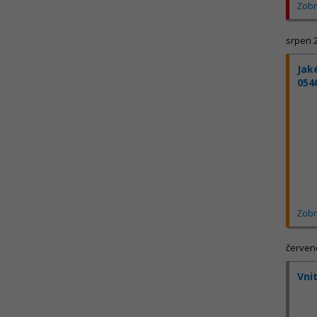
Zobr
srpen 
Jak
054
Zobr
červen
Vni