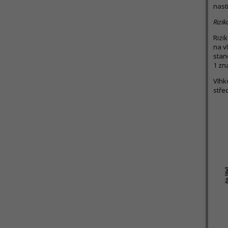
nast
Rizik
Rizi
na v
stan
1 zna
Vlhk
stře