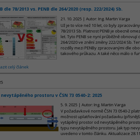
B dle 78/2013 vs. PENB dle 264/2020 (resp. 222/2024) Sb.
21. 10. 2025 | Autor: Ing. Martin Varga
Už je to více než 10 let, co byly zpracová
78/2013 Sb. Platnost PENB je obecně om
let. Tyto PENB se nyní průběžně obnovují d
264/2020 ve znění změny 222/2024 Sb. Tent
rozdíly mezi PENBy zpracovanými dle obo
takového průkazu. A také něco málo o fun
azit celý článek
25
 nevytápěného prostoru v ČSN 73 0540-2: 2025
5. 9. 2025 | Autor: Ing. Martin Varga
V požadavkové normě ČSN 73 0540-2 platné
možnost uplatňování požadavku (přísnější 
vytápěný prostor od nevytápěného prosto
typu nevytápěného prostoru. Jak typ nevy
uvedeno v tomto článku. Aktualizace 28.1