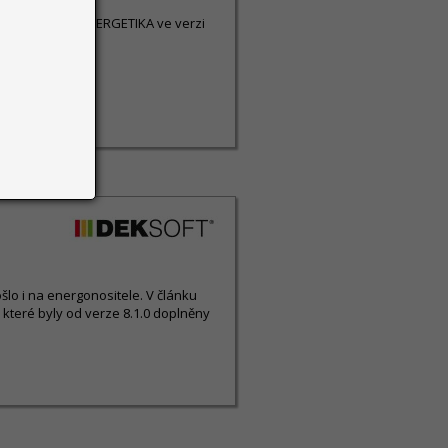
avy programu ENERGETIKA ve verzi
šlo i na energonositele. V článku
 které byly od verze 8.1.0 doplněny