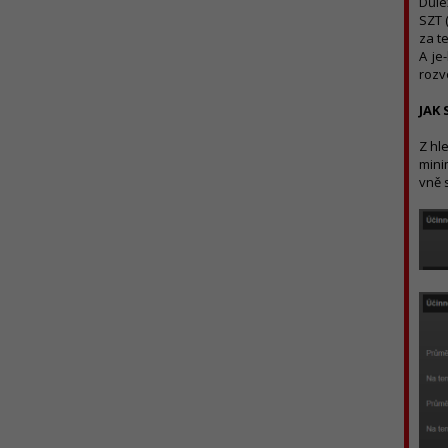
Důle
SZT 
za t
A je
rozv
JAK 
Z hl
mini
vně 