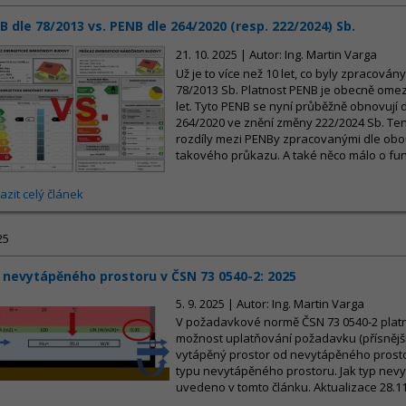
B dle 78/2013 vs. PENB dle 264/2020 (resp. 222/2024) Sb.
21. 10. 2025 | Autor: Ing. Martin Varga
Už je to více než 10 let, co byly zpracová
78/2013 Sb. Platnost PENB je obecně om
let. Tyto PENB se nyní průběžně obnovují d
264/2020 ve znění změny 222/2024 Sb. Tent
rozdíly mezi PENBy zpracovanými dle obo
takového průkazu. A také něco málo o fun
azit celý článek
25
 nevytápěného prostoru v ČSN 73 0540-2: 2025
5. 9. 2025 | Autor: Ing. Martin Varga
V požadavkové normě ČSN 73 0540-2 platné
možnost uplatňování požadavku (přísnější 
vytápěný prostor od nevytápěného prosto
typu nevytápěného prostoru. Jak typ nevy
uvedeno v tomto článku. Aktualizace 28.1