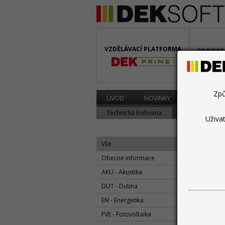
VZDĚLÁVACÍ PLATFORMA
PROJEKT
BIM
Způ
ÚVOD
NOVINKY
PROGRAMY
Technická knihovna
Diskuzní fórum
Uživa
Vše
Obecné informace
AKU - Akustika
květen
DUT - Dutina
ENE
EN - Energetika
FVE - Fotovoltaika