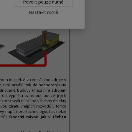
 hranice budovy.
Povolit pouze nutné
Nastavit ručně
den majitel. A z centrálního zdroje v
bjektů areálů, tak do hodnocení ENB
odnocené budovy (mezi ní a zdrojem
no do výpočtu zahrnout pouze jejich
ě zpracovali PENB na všechny objekty
kovou ztrátu vnějších rozvodů v tomto
y např. i pro technologie, tak nelze
ENB).
Obecný návod jak v těchto
.