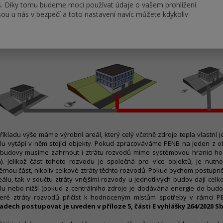
ě v důsledku kompenzace ztráty vlivem účinnosti rozvodů vně systémové
s. Díky tomu budeme moci používat údaje o vašem prohlížení
ou u nás v bezpečí a toto nastavení navíc můžete kdykoliv
KÉ PŘÍPADY JDE:
cky se to týká budov například v rámci nějakého areálu apod.
říkladu výše máme výrobní areál, který celý včetně zdroje tepla vlastní je
lu vytápí v něm stojící objekty. Pokud zpracováváme PENB na jeden z o
 budovy musíme zahrnout i ztrátu rozvodů mimo systémovou hranici h
a). Jelikož část tohoto rozvodu je společná pro více objektů, je nut
rnou část, nikoliv celkové ztráty těchto rozvodů. Pokud bychom postupn
eálu, tak v součtu ztráty vnějšími rozvody u jednotlivých budov dají cel
lu nebo nižší (pokud z centrálního zdroje je dodávána energie do budov
eré ztráty rozvodů přičíst k hodnoceným místům spotřeby v rámci P
adech postupovat je uveden v příloze 5, části E vyhlášky 264/2020 Sb