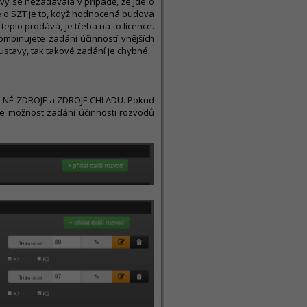
vy se nezadávala v případě, že jde o
 o SZT je to, když hodnocená budova
teplo prodává, je třeba na to licence.
ombinujete zadání účinností vnějších
oustavy, tak takové zadání je chybné.
PELNÉ ZDROJE a ZDROJE CHLADU. Pokud
se možnost zadání účinnosti rozvodů