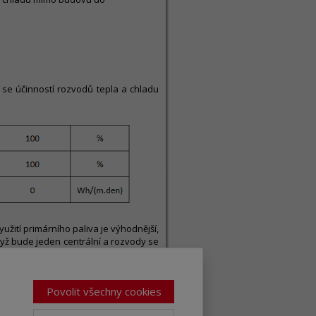
.
 se účinností rozvodů tepla a chladu
yužití primárního paliva je výhodnější,
když bude jeden centrální a rozvody se
vody tepla vždy vykazují energetickou
 To samozřejmě neznamená, že takové
hrnutí dalších faktorů to může být
Povolit všechny cookies
nergie. Z tohoto důvodu při takovém
řešení než u referenční budovy. A to