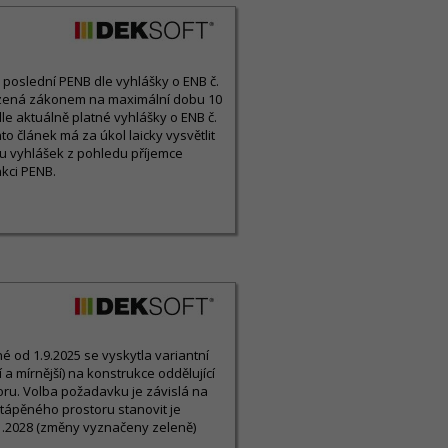
ny poslední PENB dle vyhlášky o ENB č.
ezená zákonem na maximální dobu 10
le aktuálně platné vyhlášky o ENB č.
o článek má za úkol laicky vysvětlit
u vyhlášek z pohledu příjemce
kci PENB.
 od 1.9.2025 se vyskytla variantní
a mírnější) na konstrukce oddělující
ru. Volba požadavku je závislá na
tápěného prostoru stanovit je
1.2028 (změny vyznačeny zeleně)