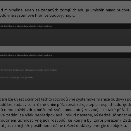
d minimálně jeden ze zadaných zdrojů chladu je umístěn mimo budovu, 
odů vně systémové hranice budovy, např.:
dání lze uvést účinnost těchto rozvodů vně systémové hranice budovy i po
odů lze zadat více a různě k nim přiřazovat zdroje tepla, resp. chladu. (j
jů nebo každý zdroj může mít svůj samostatný rozvod). Lze také přiřadit
ové zadání se však nepředpokládá. Pokud nastane, výsledná účinnost vně
oučinem účinností vnějších rozvodů, ke kterým byl zdroj přiřazen). Z
ní, jak co nejblíže postihnout reálné řešení dodávky energie do objektu.