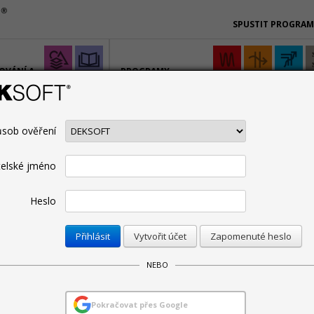
SPUSTIT PROGRA
OVÁNÍ A
PROGRAMY
PRO SPECIALISTY
sob ověření
CENÍK
PODPORA
ŠKOLENÍ
BIM
SPOLUPRACUJE
Technická podpora
Manuály
telské jméno
Heslo
Omezit pro:
Vytvořit účet
Zapomenuté heslo
 2026
NEBO
RGETIKA verze 8.1.4
Pokračovat přes Google
26. 5. 2026 | Autor: Martin Varga