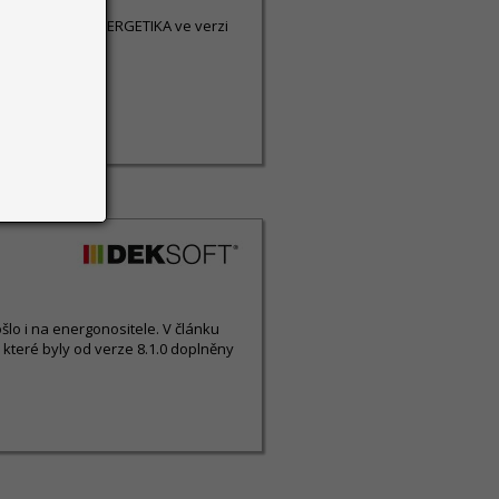
avy programu ENERGETIKA ve verzi
šlo i na energonositele. V článku
 které byly od verze 8.1.0 doplněny