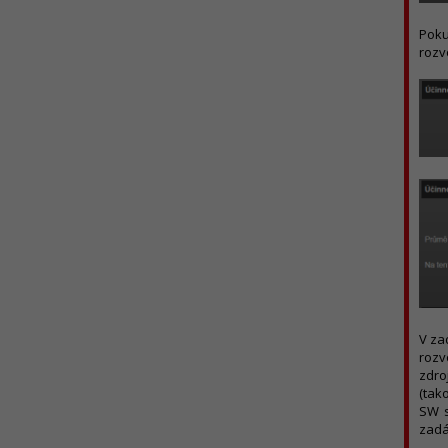
Poku
rozv
V za
rozv
zdro
(tak
SW s
zadá