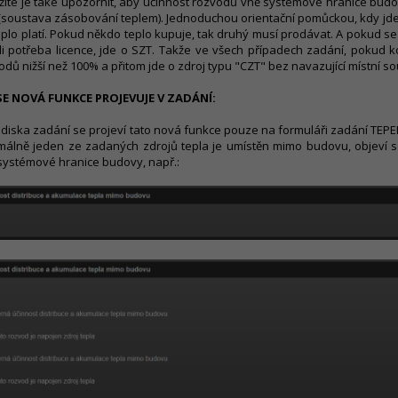
žité je také upozornit, aby účinnost rozvodů vně systémové hranice budo
(soustava zásobování teplem). Jednoduchou orientační pomůckou, kdy jde
eplo platí. Pokud někdo teplo kupuje, tak druhý musí prodávat. A pokud se 
-li potřeba licence, jde o SZT. Takže ve všech případech zadání, pokud k
odů nižší než 100% a přitom jde o zdroj typu "CZT" bez navazující místní s
SE NOVÁ FUNKCE PROJEVUJE V ZADÁNÍ:
ediska zadání se projeví tato nová funkce pouze na formuláři zadání TE
málně jeden ze zadaných zdrojů tepla je umístěn mimo budovu, objeví 
systémové hranice budovy, např.: