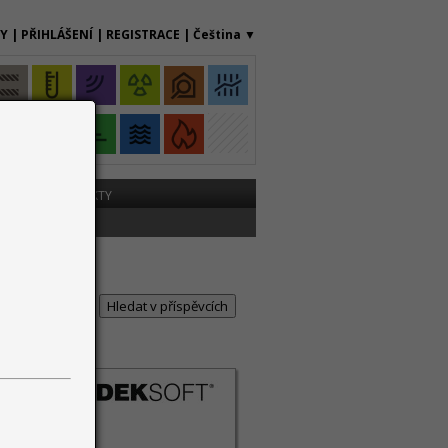
MY
|
PŘIHLÁŠENÍ
|
REGISTRACE
|
Čeština
▼
ME
KONTAKTY