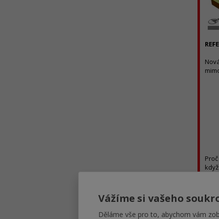
REF
Nová
mimo
Proč
když
bude
ztrá
řeše
Vážíme si vašeho soukr
ekon
cent
Děláme vše pro to, abychom vám zobr