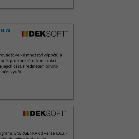
SN 73
rovádět velké množství výpočtů a
ádět pro konkrétní konstrukci
 jejich část. Předmětem tohoto
počet využít.
ogramu ENERGETIKA od verze 6.0.3. -
a chladu mimo budovu do