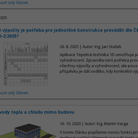
azit celý článek
2025
é výpočty je potřeba pro jednotlivé konstrukce provádět dle Č
0-2:2025?
26. 8. 2025 | Autor: Ing. Jan Stašek
Aplikace Tepelná technika 1D umožňuje p
vyhodnocení. Zpravidla není potřeba prov
všechny výpočty a vyhodnocení, ale pouze
příspěvku je dát vodítko, kdy konkrétní vý
azit celý článek
vody tepla a chladu mimo budovu
16. 10. 2020 | Autor: Ing. Martin Varga
V tomto článku popíšeme novou funkci pr
možnost zadání účinnosti rozvodů tepla 