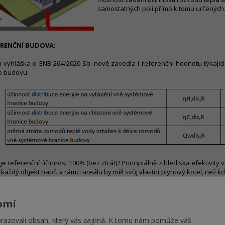
samostatných polí přímo k tomu určených
ERENČNÍ BUDOVA:
 vyhláška o ENB 264/2020 Sb. nově zavedla i referenční hodnotu týkající
 budovu:
 je referenční účinnost 100% (bez ztrát)? Principiálně z hlediska efektivity v
 každý objekt např. v rámci areálu by měl svůj vlastní plynový kotel, než 
 dodávat teplo do jednotlivých objektů. I ty nejlépe tepelně izolované roz
tu na rozdíl např. od rozvodů zemního plynu (nebo dovezeného paliva).
ní areálu s centrálním zdrojem je automaticky špatně. V důsledku za
omí
omicky výhodné. Ale PENB se na to dívá z hlediska využití primární e
rálním řešení zdroje, je zkrátka nutno u hodnocené budovy zvolit lepší 
azovali obsah, který vás zajímá. K tomu nám pomůže váš