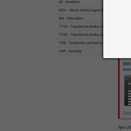
KF - Komfort
NZU - Nová zelená úsporám
RN - Antiradon
TT1D - Tepelná technika 1D
TT2D - Tepelná technika 2D
Zobr
TZB - Technická zařízení budov
VAR - Varianty
listopa
ENE
ene
Zobr
říjen 2