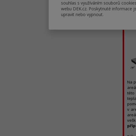
práv
souhlas s využíváním souborů cookie
webu DEK.cz. Poskytnuté informace js
O JA
upravit nebo vypnout.
Typi
Na p
areá
této
tepl
pomě
v ar
areá
vešk
příp